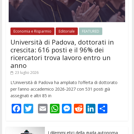
Economia e Risparmio
Editoriale
FEATURED
Università di Padova, dottorati in
crescita: 616 posti e il 96% dei
ricercatori trova lavoro entro un
anno
23 luglio 2026
L’Università di Padova ha ampliato l’offerta di dottorato
per l’anno accademico 2026-2027 con 531 posti già
assegnati e altri 85 in
F
T
E
W
M
R
Li
C
ac
w
m
h
e
e
n
o
e
itt
ai
at
ss
d
k
n
I dilemmi etici della guida autonoma