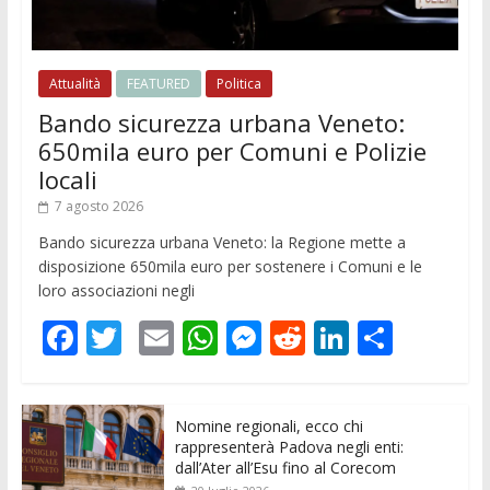
Attualità
FEATURED
Politica
Bando sicurezza urbana Veneto:
650mila euro per Comuni e Polizie
locali
7 agosto 2026
Bando sicurezza urbana Veneto: la Regione mette a
disposizione 650mila euro per sostenere i Comuni e le
loro associazioni negli
F
T
E
W
M
R
Li
C
ac
w
m
h
e
e
n
o
e
itt
ai
at
ss
d
k
n
Nomine regionali, ecco chi
b
er
l
s
e
di
e
di
rappresenterà Padova negli enti:
o
A
n
t
dI
vi
dall’Ater all’Esu fino al Corecom