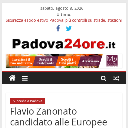
sabato, agosto 8, 2026
Ultimo:
Sicurezza esodo estivo Padova: più controlli su strade, stazioni
e treni
Calici di Stelle Arzergrande: astronomia, musica e sapori al
Casone Azzurro
Notizie di Padova alle ore 10: censimento a Monselice, arresto
antidroga e siccità
Notizie di Padova alle ore 23: maltrattamenti, arresto a
Limena e progetto Cool Shop
Bando sicurezza urbana Veneto: 650mila euro per Comuni e
Polizie locali
Succede a Padova
Flavio Zanonato
candidato alle Europee