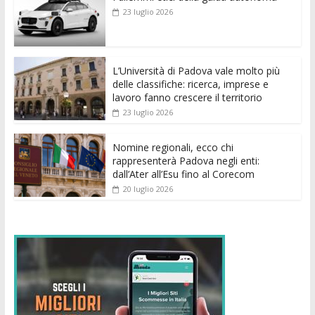
b
er
l
s
e
di
e
di
23 luglio 2026
o
A
n
t
dI
vi
o
p
g
n
di
k
p
er
L’Università di Padova vale molto più
delle classifiche: ricerca, imprese e
lavoro fanno crescere il territorio
23 luglio 2026
Nomine regionali, ecco chi
rappresenterà Padova negli enti:
dall’Ater all’Esu fino al Corecom
20 luglio 2026