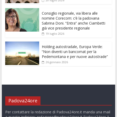
20 luglio 2026
o
p
g
n
di
k
p
er
Consiglio regionale, via libera alle
nomine Corecom: c’è la padovana
Sabrina Doni. “Entra” anche Ciambetti
già vice presidente regionale
19 luglio 2026
Holding autostradale, Europa Verde:
“Non diventi un bancomat per la
Pedemontana e per nuove autostrade”
26 gennaio 2026
Padova24ore
Per contattare la redazione di Padova24ore.it manda una mail
a questo indirizzo:
redazione@padova24ore.it
Padova24ore è