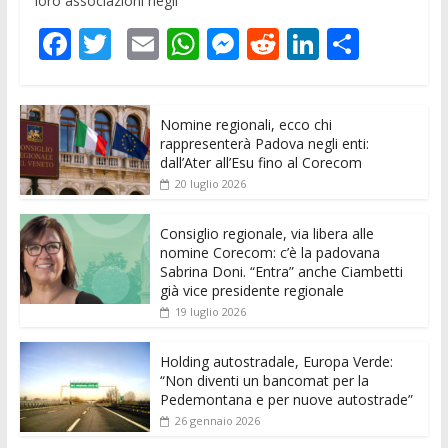
loro associazioni negli
F
T
E
W
M
R
Li
C
ac
w
m
h
e
e
n
o
e
itt
ai
at
ss
d
k
n
Nomine regionali, ecco chi
b
er
l
s
e
di
e
di
rappresenterà Padova negli enti:
o
A
n
t
dI
vi
dall’Ater all’Esu fino al Corecom
20 luglio 2026
o
p
g
n
di
k
p
er
Consiglio regionale, via libera alle
nomine Corecom: c’è la padovana
Sabrina Doni. “Entra” anche Ciambetti
già vice presidente regionale
19 luglio 2026
Holding autostradale, Europa Verde:
“Non diventi un bancomat per la
Pedemontana e per nuove autostrade”
26 gennaio 2026