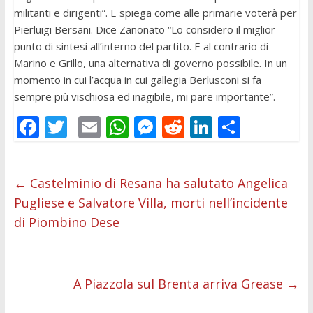
militanti e dirigenti”. E spiega come alle primarie voterà per
Pierluigi Bersani. Dice Zanonato “Lo considero il miglior
punto di sintesi all’interno del partito. E al contrario di
Marino e Grillo, una alternativa di governo possibile. In un
momento in cui l’acqua in cui gallegia Berlusconi si fa
sempre più vischiosa ed inagibile, mi pare importante”.
F
T
E
W
M
R
Li
C
ac
w
m
h
e
e
n
o
e
itt
ai
at
ss
d
k
n
←
Castelminio di Resana ha salutato Angelica
b
er
l
s
e
di
e
di
Pugliese e Salvatore Villa, morti nell’incidente
o
A
n
t
dI
vi
di Piombino Dese
o
p
g
n
di
k
p
er
A Piazzola sul Brenta arriva Grease
→