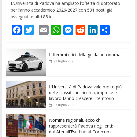
L’Università di Padova ha ampliato l’offerta di dottorato
per l’anno accademico 2026-2027 con 531 posti già
assegnati e altri 85 in
F
T
E
W
M
R
Li
C
ac
w
m
h
e
e
n
o
e
itt
ai
at
ss
d
k
n
I dilemmi etici della guida autonoma
b
er
l
s
e
di
e
di
23 luglio 2026
o
A
n
t
dI
vi
o
p
g
n
di
k
p
er
L’Università di Padova vale molto più
delle classifiche: ricerca, imprese e
lavoro fanno crescere il territorio
23 luglio 2026
Nomine regionali, ecco chi
rappresenterà Padova negli enti:
dall’Ater all’Esu fino al Corecom