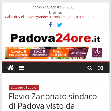
domenica, agosto 9, 2026
Ultimo:
Calici di Stelle Arzergrande: astronomia, musica e sapori al
Casone Azzurro
Campo San Martino, il Museo della civiltà contadina apre gratis
durante la sagra
Notizie di Padova alle ore 10: Notte del Volo sold out, Tribano
e festa oggi a Teolo
Teatro per famiglie a Loreggia, la Bella Addormentata arriva
sul palco domenica sera
Restauro 2026, chiuse le domande: 2,5 milioni per formare
nuove competenze in Veneto
Succede a Padova
Flavio Zanonato sindaco
di Padova visto da