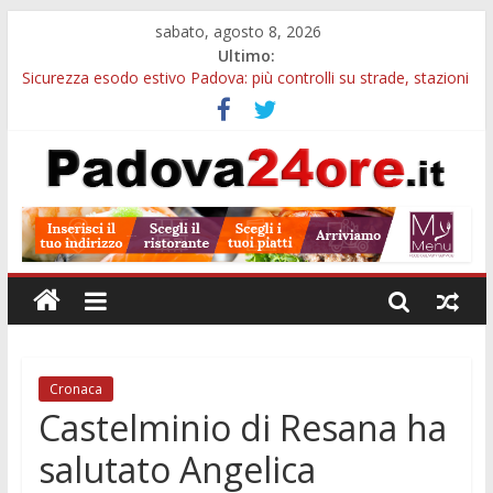
sabato, agosto 8, 2026
Ultimo:
Sicurezza esodo estivo Padova: più controlli su strade, stazioni
e treni
Calici di Stelle Arzergrande: astronomia, musica e sapori al
Casone Azzurro
Notizie di Padova alle ore 10: censimento a Monselice, arresto
antidroga e siccità
Notizie di Padova alle ore 23: maltrattamenti, arresto a
Limena e progetto Cool Shop
Bando sicurezza urbana Veneto: 650mila euro per Comuni e
Polizie locali
Cronaca
Castelminio di Resana ha
salutato Angelica