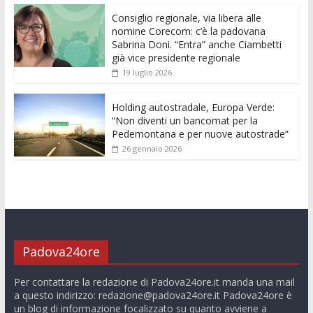
k
p
er
Consiglio regionale, via libera alle
nomine Corecom: c’è la padovana
Sabrina Doni. “Entra” anche Ciambetti
già vice presidente regionale
19 luglio 2026
Holding autostradale, Europa Verde:
“Non diventi un bancomat per la
Pedemontana e per nuove autostrade”
26 gennaio 2026
Padova24ore
Per contattare la redazione di Padova24ore.it manda una mail
a questo indirizzo:
redazione@padova24ore.it
Padova24ore è
un blog di informazione focalizzato su quanto avviene a