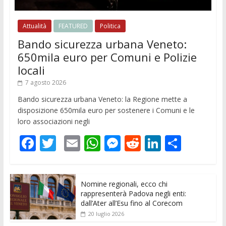
Attualità
FEATURED
Politica
Bando sicurezza urbana Veneto:
650mila euro per Comuni e Polizie
locali
7 agosto 2026
Bando sicurezza urbana Veneto: la Regione mette a
disposizione 650mila euro per sostenere i Comuni e le
loro associazioni negli
F
T
E
W
M
R
Li
C
ac
w
m
h
e
e
n
o
e
itt
ai
at
ss
d
k
n
Nomine regionali, ecco chi
b
er
l
s
e
di
e
di
rappresenterà Padova negli enti:
o
A
n
t
dI
vi
dall’Ater all’Esu fino al Corecom
20 luglio 2026
o
p
g
n
di