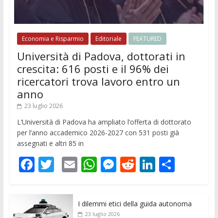
Economia e Risparmio
Editoriale
FEATURED
Università di Padova, dottorati in
crescita: 616 posti e il 96% dei
ricercatori trova lavoro entro un
anno
23 luglio 2026
L’Università di Padova ha ampliato l’offerta di dottorato
per l’anno accademico 2026-2027 con 531 posti già
assegnati e altri 85 in
F
T
E
W
M
R
Li
C
ac
w
m
h
e
e
n
o
e
itt
ai
at
ss
d
k
n
I dilemmi etici della guida autonoma
b
er
l
s
e
di
e
di
23 luglio 2026