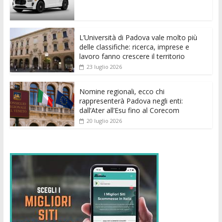
o
A
n
t
dI
vi
o
p
g
n
di
k
p
er
L’Università di Padova vale molto più
delle classifiche: ricerca, imprese e
lavoro fanno crescere il territorio
23 luglio 2026
Nomine regionali, ecco chi
rappresenterà Padova negli enti:
dall’Ater all’Esu fino al Corecom
20 luglio 2026