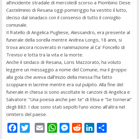
all’incidente stradale di mercoledì scorso a Piombino Dese.
Castelminio di Resana oggi pomeriggio ha vestito il lutto,
deciso dal sinadaco con il consenso di tutto il consiglio
comunale.
Il fratello di Angelica Pugliese, Alessandro, era presente al
funerale della sorella mentre Andrea Longo, 18 anni, si
trova ancora ricoverato in rianimazione al Ca’ Foncello di
Treviso e lotta tra la vita e la morte.
Anche il sindaco di Resana, Loris Mazzorato, ha voluto
leggere un messaggio a nome del Comune, ma il groppo
alla gola che aveva dall’inizio della messa l’ha fatto
scoppiare in lacrime mentre era sul pulpito. Alla fine del
funerale in chiesa si sono ascoltate le canzoni di Angelica e
Salvatore: “Una poesia anche per te” di Elisa e “Se tornerai”
degli 883. I due sono stati sepolti l’uno vicino all’altra nel
cimitero del paese.
F
T
E
W
M
R
Li
C
ac
w
m
h
e
e
n
o