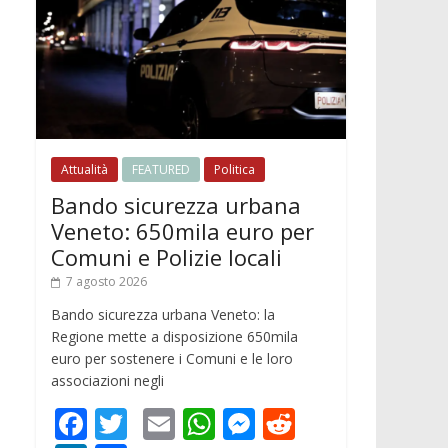
Attualità
FEATURED
Politica
Bando sicurezza urbana
Veneto: 650mila euro per
Comuni e Polizie locali
7 agosto 2026
Bando sicurezza urbana Veneto: la
Regione mette a disposizione 650mila
euro per sostenere i Comuni e le loro
associazioni negli
F
T
E
W
M
R