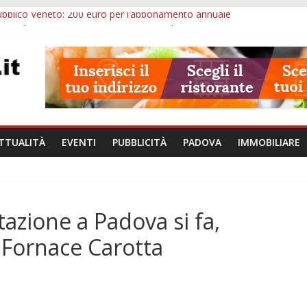
bblico Veneto: 200 euro per l’abbonamento annuale
zergrande: astronomia, musica e sapori al Casone Azzurro
alle ore 23: maltrattamenti, arresto a Limena e progetto Cool Shop
bana Veneto: 650mila euro per Comuni e Polizie locali
ivo Padova: più controlli su strade, stazioni e treni
TTUALITÀ
EVENTI
PUBBLICITÀ
PADOVA
IMMOBILIARE
tazione a Padova si fa,
a Fornace Carotta