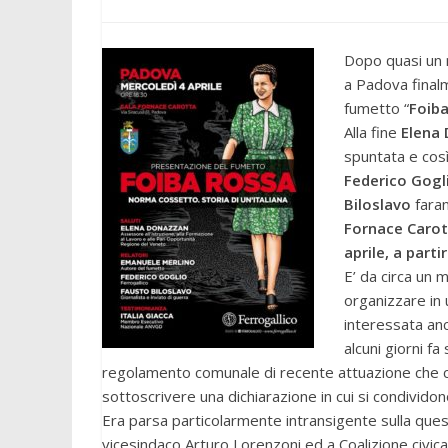
Dopo quasi un m
a Padova finalm
fumetto “
Foiba
Alla fine
Elena
spuntata e così
Federico Gogl
Biloslavo
faran
Fornace Carott
aprile, a parti
E’ da circa un
organizzare in 
interessata anc
alcuni giorni fa
regolamento comunale di recente attuazione che costr
sottoscrivere una dichiarazione in cui si condividono
Era parsa particolarmente intransigente sulla quest
vicesindaco Arturo Lorenzoni ed a Coalizione civica