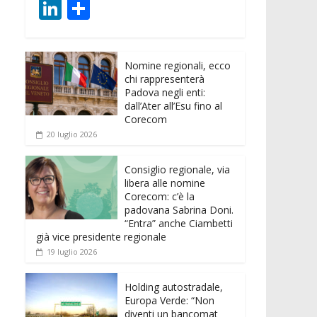
ac
w
m
h
e
e
Li
C
e
itt
ai
at
ss
d
n
o
b
er
l
s
e
di
k
n
o
A
n
t
Nomine regionali, ecco
e
di
chi rappresenterà
o
p
g
dI
vi
Padova negli enti:
dall’Ater all’Esu fino al
k
p
er
n
di
Corecom
20 luglio 2026
Consiglio regionale, via
libera alle nomine
Corecom: c’è la
padovana Sabrina Doni.
“Entra” anche Ciambetti
già vice presidente regionale
19 luglio 2026
Holding autostradale,
Europa Verde: “Non
diventi un bancomat