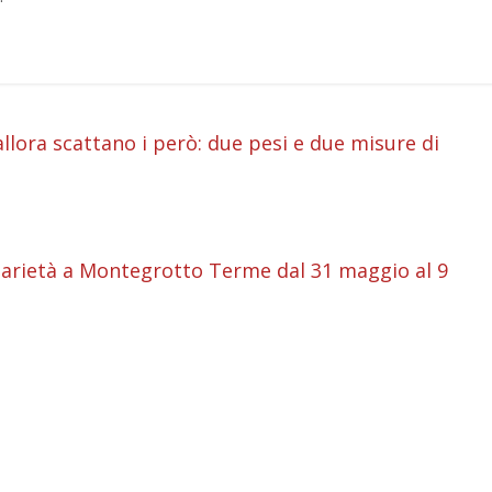
i
allora scattano i però: due pesi e due misure di
i
i
idarietà a Montegrotto Terme dal 31 maggio al 9