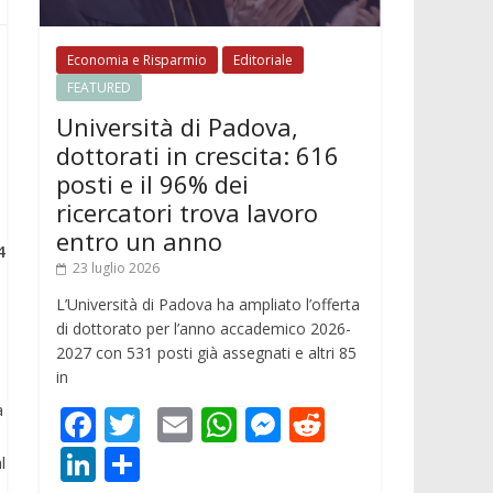
Economia e Risparmio
Editoriale
FEATURED
Università di Padova,
dottorati in crescita: 616
posti e il 96% dei
ricercatori trova lavoro
entro un anno
4
23 luglio 2026
L’Università di Padova ha ampliato l’offerta
di dottorato per l’anno accademico 2026-
2027 con 531 posti già assegnati e altri 85
in
a
F
T
E
W
M
R
ac
w
m
h
e
e
Li
C
l