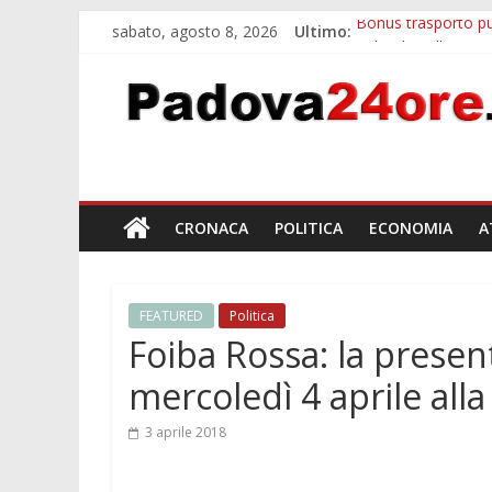
sabato, agosto 8, 2026
Ultimo:
Bonus trasporto pu
Calici di Stelle Ar
Notizie di Padova 
Bando sicurezza ur
Sicurezza esodo est
CRONACA
POLITICA
ECONOMIA
A
FEATURED
Politica
Foiba Rossa: la presen
mercoledì 4 aprile all
3 aprile 2018