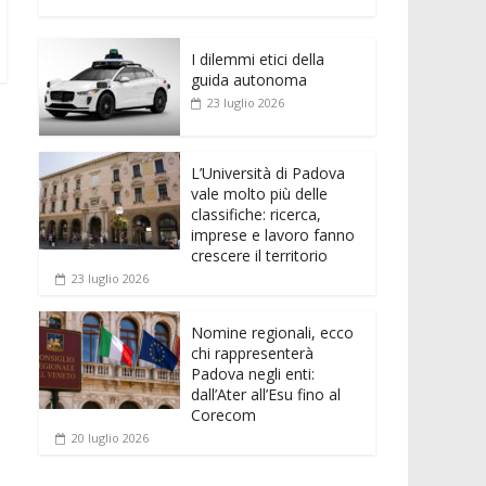
e
itt
ai
at
ss
d
n
o
b
er
l
s
e
di
k
n
o
A
n
t
I dilemmi etici della
e
di
guida autonoma
o
p
g
dI
vi
23 luglio 2026
k
p
er
n
di
L’Università di Padova
vale molto più delle
classifiche: ricerca,
imprese e lavoro fanno
crescere il territorio
23 luglio 2026
Nomine regionali, ecco
chi rappresenterà
Padova negli enti:
dall’Ater all’Esu fino al
Corecom
20 luglio 2026