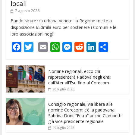
locali
7 agosto 2026
Bando sicurezza urbana Veneto: la Regione mette a
disposizione 650mila euro per sostenere i Comuni e le
loro associazioni negli
F
T
E
W
M
R
Li
C
ac
w
m
h
e
e
n
o
e
itt
ai
at
ss
d
k
n
Nomine regionali, ecco chi
b
er
l
s
e
di
e
di
rappresenterà Padova negli enti:
o
A
n
t
dI
vi
dall’Ater all’Esu fino al Corecom
20 luglio 2026
o
p
g
n
di
k
p
er
Consiglio regionale, via libera alle
nomine Corecom: c’è la padovana
Sabrina Doni. “Entra” anche Ciambetti
già vice presidente regionale
19 luglio 2026