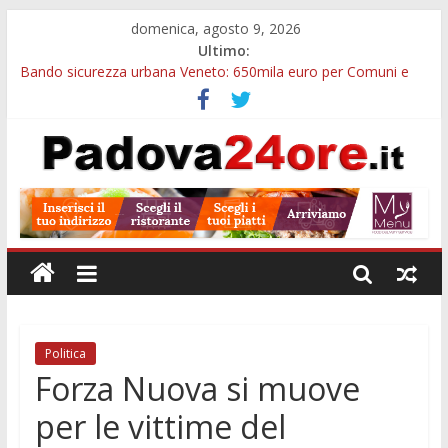
domenica, agosto 9, 2026
Ultimo:
Bando sicurezza urbana Veneto: 650mila euro per Comuni e
Polizie locali
Restauro 2026, chiuse le domande: 2,5 milioni per formare
nuove competenze in Veneto
Calici di Stelle Arzergrande: astronomia, musica e sapori al
Casone Azzurro
Notizie di Padova alle ore 10: censimento a Monselice, arresto
antidroga e siccità
Notizie di Padova alle ore 23: maltrattamenti, arresto a
Limena e progetto Cool Shop
Politica
Forza Nuova si muove
per le vittime del