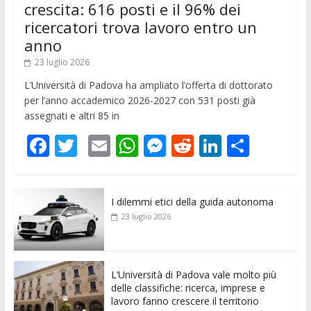
crescita: 616 posti e il 96% dei
ricercatori trova lavoro entro un
anno
23 luglio 2026
L’Università di Padova ha ampliato l’offerta di dottorato
per l’anno accademico 2026-2027 con 531 posti già
assegnati e altri 85 in
F
T
E
W
M
R
Li
C
ac
w
m
h
e
e
n
o
e
itt
ai
at
ss
d
k
n
I dilemmi etici della guida autonoma
b
er
l
s
e
di
e
di
23 luglio 2026
o
A
n
t
dI
vi
o
p
g
n
di
k
p
er
L’Università di Padova vale molto più
delle classifiche: ricerca, imprese e
lavoro fanno crescere il territorio