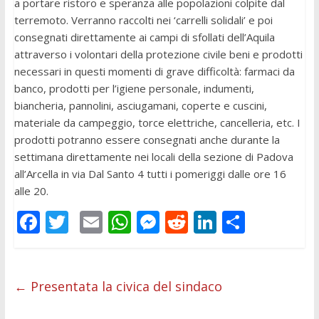
a portare ristoro e speranza alle popolazioni colpite dal
terremoto. Verranno raccolti nei ‘carrelli solidali’ e poi
consegnati direttamente ai campi di sfollati dell’Aquila
attraverso i volontari della protezione civile beni e prodotti
necessari in questi momenti di grave difficoltà: farmaci da
banco, prodotti per l’igiene personale, indumenti,
biancheria, pannolini, asciugamani, coperte e cuscini,
materiale da campeggio, torce elettriche, cancelleria, etc. I
prodotti potranno essere consegnati anche durante la
settimana direttamente nei locali della sezione di Padova
all’Arcella in via Dal Santo 4 tutti i pomeriggi dalle ore 16
alle 20.
F
T
E
W
M
R
Li
C
ac
w
m
h
e
e
n
o
e
itt
ai
at
ss
d
k
n
b
er
l
s
e
di
e
di
←
Presentata la civica del sindaco
o
A
n
t
dI
vi