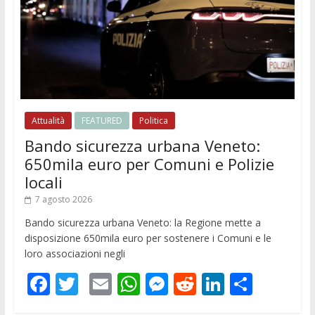
Attualità
FEATURED
Politica
Bando sicurezza urbana Veneto:
650mila euro per Comuni e Polizie
locali
7 agosto 2026
Bando sicurezza urbana Veneto: la Regione mette a
disposizione 650mila euro per sostenere i Comuni e le
loro associazioni negli
F
T
E
W
M
R
Li
C
ac
w
m
h
e
e
n
o