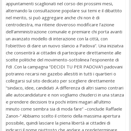
appuntamenti scaglionati nel corso dei prossimi mesi,
alternando la consultazione popolare sui temi e il dibattito
nel merito, si può aggregare anche chi non è di
centrodestra, ma ritiene doveroso modificare l’azione
dell’amministrazione comunale e premiare chi porta avanti
un avanzato modello di interazione con la città, con
l’obiettivo di dare un nuovo slancio a Padova”. Una iniziatva
che consentirà ai cittadini di partecipare direttamente alle
scelte politiche del movimento-sottolinea l’esponente di
FdI .Con la campagna “DECIDI TU PER PADOVA”i padovani
potranno recarsi nei gazebo allestiti in tutti i quartieri o
collegarsi sul sito dedicato per scegliere direttamente
“sindaco, idee, candidati .A differenza di altri siamo contrari
alle autocandidature e non vogliamo chiuderci in una stanza
e prendere decisioni tra pochi intimi magari all’ultimo
minuto come sembra sia di moda fare” –conclude Raffaele
Zanon-“ Abbiamo scelto il criterio della massima apertura
possibile, quindi lasciare la piena libertà ai cittadini di
indicarci il nome piuttosto che andare a predeterminare