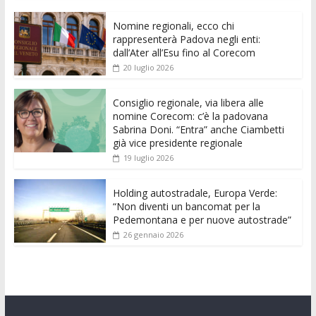
e
itt
ai
at
ss
d
k
n
Nomine regionali, ecco chi
b
er
l
s
e
di
e
di
rappresenterà Padova negli enti:
o
A
n
t
dI
vi
dall’Ater all’Esu fino al Corecom
20 luglio 2026
o
p
g
n
di
k
p
er
Consiglio regionale, via libera alle
nomine Corecom: c’è la padovana
Sabrina Doni. “Entra” anche Ciambetti
già vice presidente regionale
19 luglio 2026
Holding autostradale, Europa Verde:
“Non diventi un bancomat per la
Pedemontana e per nuove autostrade”
26 gennaio 2026