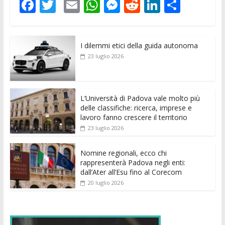
F
T
E
W
M
R
Li
C
ac
w
m
h
e
e
n
o
e
itt
ai
at
ss
d
k
n
I dilemmi etici della guida autonoma
b
er
l
s
e
di
e
di
23 luglio 2026
o
A
n
t
dI
vi
o
p
g
n
di
k
p
er
L’Università di Padova vale molto più
delle classifiche: ricerca, imprese e
lavoro fanno crescere il territorio
23 luglio 2026
Nomine regionali, ecco chi
rappresenterà Padova negli enti:
dall’Ater all’Esu fino al Corecom
20 luglio 2026