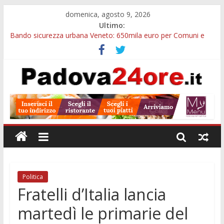
domenica, agosto 9, 2026
Ultimo:
Bando sicurezza urbana Veneto: 650mila euro per Comuni e
Polizie locali
Restauro 2026, chiuse le domande: 2,5 milioni per formare
nuove competenze in Veneto
Calici di Stelle Arzergrande: astronomia, musica e sapori al
Casone Azzurro
Notizie di Padova alle ore 10: censimento a Monselice, arresto
antidroga e siccità
Notizie di Padova alle ore 23: maltrattamenti, arresto a
Limena e progetto Cool Shop
Politica
Fratelli d’Italia lancia
martedì le primarie del