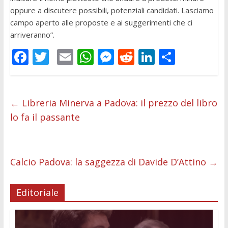
oppure a discutere possibili, potenziali candidati. Lasciamo
campo aperto alle proposte e ai suggerimenti che ci
arriveranno”.
F
T
E
W
M
R
Li
C
ac
w
m
h
e
e
n
o
e
itt
ai
at
ss
d
k
n
b
er
l
s
e
di
e
di
←
Libreria Minerva a Padova: il prezzo del libro
lo fa il passante
o
A
n
t
dI
vi
o
p
g
n
di
k
p
er
Calcio Padova: la saggezza di Davide D’Attino
→
Editoriale