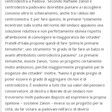
centrodestra a Padova . Secondo Raffaele Zanon il
centrodestra padovano dovrebbe puntare a raccogliere
consensi oltre lo schieramento, anche tra i delusi del
centrosinistra. E per fare questo, le primarie “solamente
incentrate sulla scelta del nome del sindaco appaiono una
soluzione riduttiva e non perfettamente idonea rispetto
all’ambizione di coinvolgere la maggioranza dei cittadini”.
Fratelli d’Italia propone quindi di fare “prima le primarie
tematiche”, uno strumento “in grado di far fare un balzo in
avanti all’imbolsito centrodestra patavino”. Le primarie
tematiche, insiste Zanon, “sono un progetto certamente
molto ambizioso, perché maggiormente pregnante per le
esigenze dei cittadini”. Inoltre, “hanno il grande pregio di
poter essere in grado di aggregare chi non è di
centrodestra. È evidente a tutti che sui valori del pensiero
conservatore ,di destra o liberale di un sindaco non
troveremo molti padovani disposti ad esprimere la propria
opinione – sostiene Zanon – invece su un progetto per la
città, da far votare ai padovani nell’arco di diversi