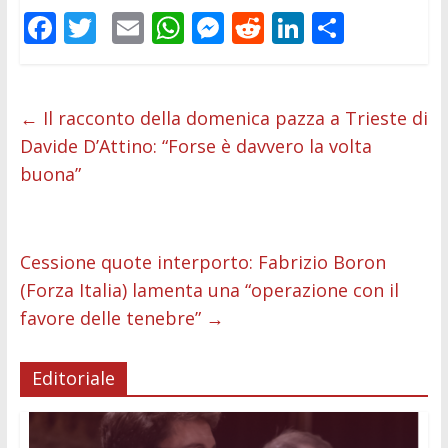
F
T
E
W
M
R
Li
C
ac
w
m
h
e
e
n
o
e
itt
ai
at
ss
d
k
n
b
er
l
s
e
di
e
di
←
Il racconto della domenica pazza a Trieste di
Davide D’Attino: “Forse è davvero la volta
o
A
n
t
dI
vi
buona”
o
p
g
n
di
k
p
er
Cessione quote interporto: Fabrizio Boron
(Forza Italia) lamenta una “operazione con il
favore delle tenebre”
→
Editoriale