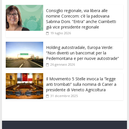
e
itt
ai
at
ss
d
k
n
Consiglio regionale, via libera alle
b
er
l
s
e
di
e
di
nomine Corecom: c’è la padovana
o
A
n
t
dI
vi
Sabrina Doni. “Entra” anche Ciambetti
già vice presidente regionale
o
p
g
n
di
19 luglio 2026
k
p
er
Holding autostradale, Europa Verde:
“Non diventi un bancomat per la
Pedemontana e per nuove autostrade”
26 gennaio 2026
Il Movimento 5 Stelle invoca la “legge
anti trombati” sulla nomina di Caner a
presidente di Veneto Agricoltura
31 dicembre 2025