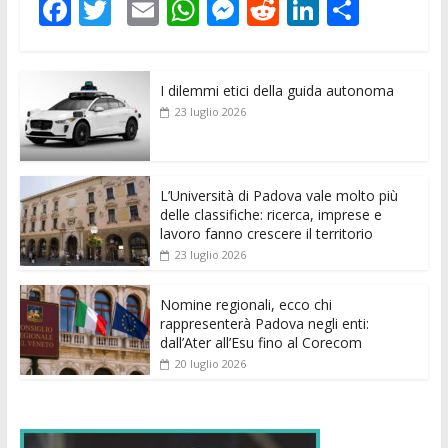
F
T
E
W
M
R
Li
C
ac
w
m
h
e
e
n
o
e
itt
ai
at
ss
d
k
n
I dilemmi etici della guida autonoma
b
er
l
s
e
di
e
di
23 luglio 2026
o
A
n
t
dI
vi
o
p
g
n
di
k
p
er
L’Università di Padova vale molto più
delle classifiche: ricerca, imprese e
lavoro fanno crescere il territorio
23 luglio 2026
Nomine regionali, ecco chi
rappresenterà Padova negli enti:
dall’Ater all’Esu fino al Corecom
20 luglio 2026