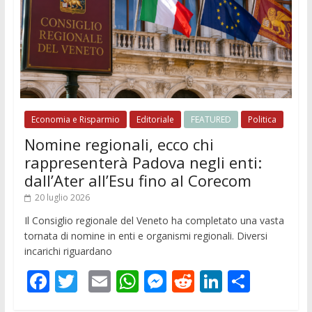
Economia e Risparmio
Editoriale
FEATURED
Politica
Nomine regionali, ecco chi
rappresenterà Padova negli enti:
dall’Ater all’Esu fino al Corecom
20 luglio 2026
Il Consiglio regionale del Veneto ha completato una vasta
tornata di nomine in enti e organismi regionali. Diversi
incarichi riguardano
F
T
E
W
M
R
Li
C
ac
w
m
h
e
e
n
o