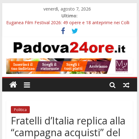
venerdì, agosto 7, 2026
Ultimo:
Euganea Film Festival 2026: 49 opere e 18 anteprime nei Colli
Euganei
Slow Looking agli Eremitani: un’ora per osservare davvero
un’opera
Notizie di Padova alle ore 21: lavoratore morto, credito sul
gasolio e IA nei Comuni
Orto Botanico Padova: visite ed escursioni fino a settembre
Concorso Università di Padova: 5 funzionari, domande entro il
7 agosto
Politica
Fratelli d’Italia replica alla
“campagna acquisti” del