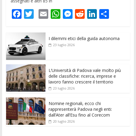
assegnati e altri 85 in
F
T
E
W
M
R
Li
C
ac
w
m
h
e
e
n
o
e
itt
ai
at
ss
d
k
n
I dilemmi etici della guida autonoma
b
er
l
s
e
di
e
di
23 luglio 2026
o
A
n
t
dI
vi
o
p
g
n
di
k
p
er
L’Università di Padova vale molto più
delle classifiche: ricerca, imprese e
lavoro fanno crescere il territorio
23 luglio 2026
Nomine regionali, ecco chi
rappresenterà Padova negli enti:
dall’Ater all’Esu fino al Corecom
20 luglio 2026