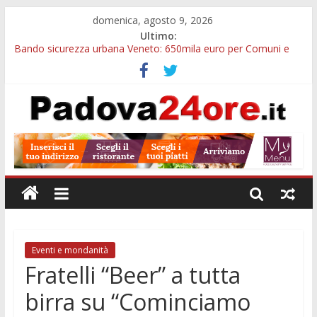
domenica, agosto 9, 2026
Ultimo:
Bando sicurezza urbana Veneto: 650mila euro per Comuni e
Polizie locali
Restauro 2026, chiuse le domande: 2,5 milioni per formare
nuove competenze in Veneto
Calici di Stelle Arzergrande: astronomia, musica e sapori al
Casone Azzurro
Notizie di Padova alle ore 10: censimento a Monselice, arresto
antidroga e siccità
Notizie di Padova alle ore 23: maltrattamenti, arresto a
Limena e progetto Cool Shop
Eventi e mondanità
Fratelli “Beer” a tutta
birra su “Cominciamo