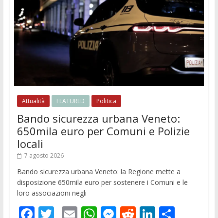
Attualità
FEATURED
Politica
Bando sicurezza urbana Veneto:
650mila euro per Comuni e Polizie
locali
7 agosto 2026
Bando sicurezza urbana Veneto: la Regione mette a
disposizione 650mila euro per sostenere i Comuni e le
loro associazioni negli
F
T
E
W
M
R
Li
C