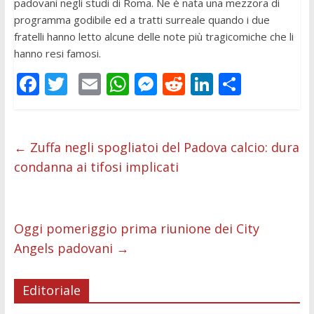
padovani negli studi di Roma. Ne è nata una mezzora di
programma godibile ed a tratti surreale quando i due
fratelli hanno letto alcune delle note più tragicomiche che li
hanno resi famosi.
F
T
E
W
M
R
Li
C
ac
w
m
h
e
e
n
o
e
itt
ai
at
ss
d
k
n
b
er
l
s
e
di
e
di
←
Zuffa negli spogliatoi del Padova calcio: dura
condanna ai tifosi implicati
o
A
n
t
dI
vi
o
p
g
n
di
k
p
er
Oggi pomeriggio prima riunione dei City
Angels padovani
→
Editoriale