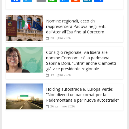
ac
w
m
h
e
e
n
o
e
itt
ai
at
ss
d
k
n
Nomine regionali, ecco chi
b
er
l
s
e
di
e
di
rappresenterà Padova negli enti:
o
A
n
t
dI
vi
dall’Ater all’Esu fino al Corecom
20 luglio 2026
o
p
g
n
di
k
p
er
Consiglio regionale, via libera alle
nomine Corecom: c’è la padovana
Sabrina Doni. “Entra” anche Ciambetti
già vice presidente regionale
19 luglio 2026
Holding autostradale, Europa Verde:
“Non diventi un bancomat per la
Pedemontana e per nuove autostrade”
26 gennaio 2026