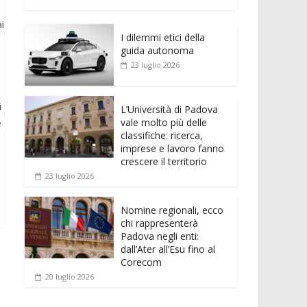
e
itt
ai
at
ss
d
n
o
b
er
l
s
e
di
k
n
i
o
A
n
t
I dilemmi etici della
e
di
guida autonoma
o
p
g
dI
vi
23 luglio 2026
k
p
er
n
di
i
L’Università di Padova
vale molto più delle
e
classifiche: ricerca,
imprese e lavoro fanno
crescere il territorio
23 luglio 2026
Nomine regionali, ecco
chi rappresenterà
Padova negli enti:
dall’Ater all’Esu fino al
Corecom
20 luglio 2026