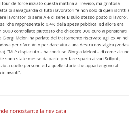
 tour de force iniziato questa mattina a Treviso, ma grintosa
ta di salvaguardia di tutti i lavoratori “e non solo di quelli iscritti a
ere lavoratori di serie A e di serie B sullo stesso posto di lavoro”.
asa “che rappresenta lo 0.4% della spesa pubblica, ed allora era
i in 5000 controllate piuttosto che chiedere 300 euro ai pensionati
a Giorgi Meloni ha parlato del trattamento riservato agli ex An nel
dova per rifare An o per dare vita a una destra nostalgica (vedas
a). “Mi è dispiaciuto – ha concluso Giorgia Meloni – di come alcun
e sono state messe da parte per fare spazio ai vari Scilipoti,
azio a quelle persone ed a quelle storie che appartengono al
in avanti”.
i
nde nonostante la nevicata
i