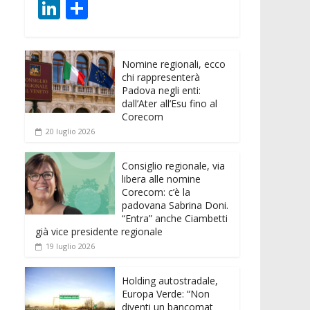
ac
w
m
h
e
e
Li
C
e
itt
ai
at
ss
d
n
o
b
er
l
s
e
di
k
n
o
A
n
t
Nomine regionali, ecco
e
di
chi rappresenterà
o
p
g
dI
vi
Padova negli enti:
dall’Ater all’Esu fino al
k
p
er
n
di
Corecom
20 luglio 2026
Consiglio regionale, via
libera alle nomine
Corecom: c’è la
padovana Sabrina Doni.
“Entra” anche Ciambetti
già vice presidente regionale
19 luglio 2026
Holding autostradale,
Europa Verde: “Non
diventi un bancomat