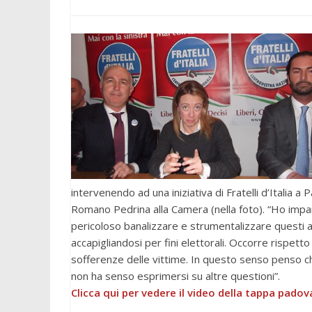
intervenendo ad una iniziativa di Fratelli d’Italia 
Romano Pedrina alla Camera (nella foto). “Ho impar
pericoloso banalizzare e strumentalizzare questi 
accapigliandosi per fini elettorali. Occorre rispett
sofferenze delle vittime. In questo senso penso che
non ha senso esprimersi su altre questioni”.
Clicca qui per vedere il video della tappa padov