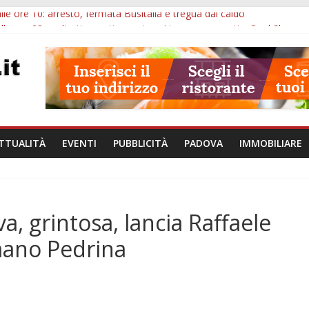
lle ore 10: arresto, fermata Busitalia e tregua dal caldo
alle ore 23: maltrattamenti, arresto a Limena e progetto Cool Shop
bana Veneto: 650mila euro per Comuni e Polizie locali
ivo Padova: più controlli su strade, stazioni e treni
bblico Veneto: 200 euro per l’abbonamento annuale
TTUALITÀ
EVENTI
PUBBLICITÀ
PADOVA
IMMOBILIARE
a, grintosa, lancia Raffaele
mano Pedrina