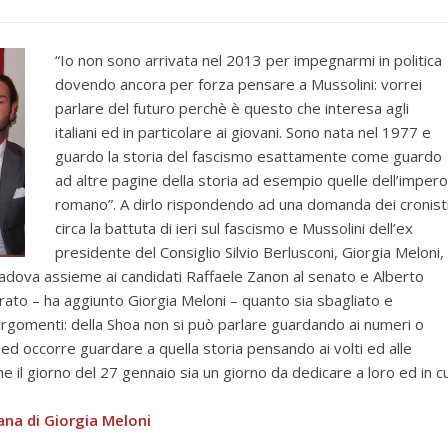
“Io non sono arrivata nel 2013 per impegnarmi in politica
dovendo ancora per forza pensare a Mussolini: vorrei
parlare del futuro perchè è questo che interesa agli
italiani ed in particolare ai giovani. Sono nata nel 1977 e
guardo la storia del fascismo esattamente come guardo
ad altre pagine della storia ad esempio quelle dell’impero
romano”. A dirlo rispondendo ad una domanda dei cronist
circa la battuta di ieri sul fascismo e Mussolini dell’ex
presidente del Consiglio Silvio Berlusconi, Giorgia Meloni,
a Padova assieme ai candidati Raffaele Zanon al senato e Alberto
ato – ha aggiunto Giorgia Meloni – quanto sia sbagliato e
argomenti: della Shoa non si può parlare guardando ai numeri o
o ed occorre guardare a quella storia pensando ai volti ed alle
 il giorno del 27 gennaio sia un giorno da dedicare a loro ed in cu
ana di Giorgia Meloni