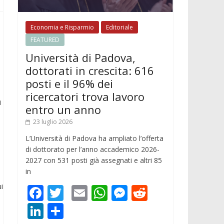
Economia e Risparmio
Editoriale
FEATURED
Università di Padova,
dottorati in crescita: 616
posti e il 96% dei
ricercatori trova lavoro
i
entro un anno
23 luglio 2026
L’Università di Padova ha ampliato l’offerta
di dottorato per l’anno accademico 2026-
2027 con 531 posti già assegnati e altri 85
in
i
F
T
E
W
M
R
ac
w
m
h
e
e
Li
C