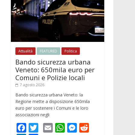
Attualità
FEATURED
Politica
Bando sicurezza urbana
Veneto: 650mila euro per
Comuni e Polizie locali
7 agosto 2026
Bando sicurezza urbana Veneto: la
Regione mette a disposizione 650mila
euro per sostenere i Comuni e le loro
associazioni negli
F
T
E
W
M
R