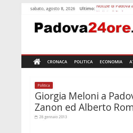
sabato, agosto 8, 2026
Ultimo:
Notizie di Padova a
Notizie di Padova 
Bando sicurezza ur
Sicurezza esodo est
Bonus trasporto pu
CRONACA
POLITICA
ECONOMIA
A
Politica
Giorgia Meloni a Padov
Zanon ed Alberto Ro
28 gennaio 2013