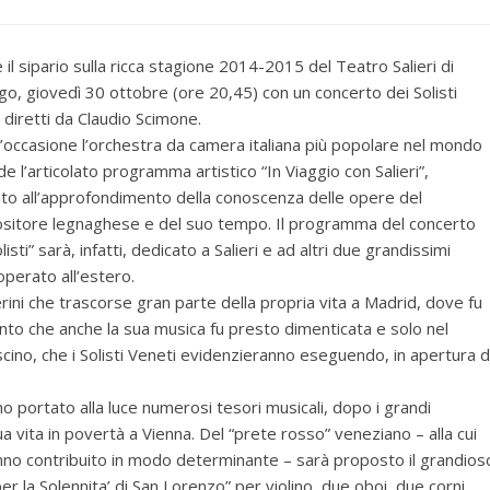
e il sipario sulla ricca stagione 2014-2015 del Teatro Salieri di
o, giovedì 30 ottobre (ore 20,45) con un concerto dei Solisti
 diretti da Claudio Scimone.
l’occasione l’orchestra da camera italiana più popolare nel mondo
de l’articolato programma artistico “In Viaggio con Salieri”,
to all’approfondimento della conoscenza delle opere del
sitore legnaghese e del suo tempo. Il programma del concerto
listi” sarà, infatti, dedicato a Salieri e ad altri due grandissimi
operato all’estero.
rini che trascorse gran parte della propria vita a Madrid, dove fu
nto che anche la sua musica fu presto dimenticata e solo nel
ascino, che i Solisti Veneti evidenzieranno eseguendo, in apertura d
nno portato alla luce numerosi tesori musicali, dopo i grandi
ua vita in povertà a Vienna. Del “prete rosso” veneziano – alla cui
anno contribuito in modo determinante – sarà proposto il grandios
 la Solennita’ di San Lorenzo” per violino, due oboi, due corni,