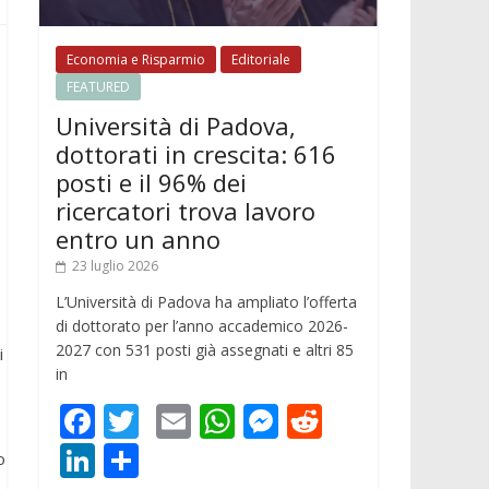
Economia e Risparmio
Editoriale
FEATURED
Università di Padova,
dottorati in crescita: 616
posti e il 96% dei
ricercatori trova lavoro
entro un anno
23 luglio 2026
L’Università di Padova ha ampliato l’offerta
di dottorato per l’anno accademico 2026-
2027 con 531 posti già assegnati e altri 85
i
in
F
T
E
W
M
R
ac
w
m
h
e
e
Li
C
o