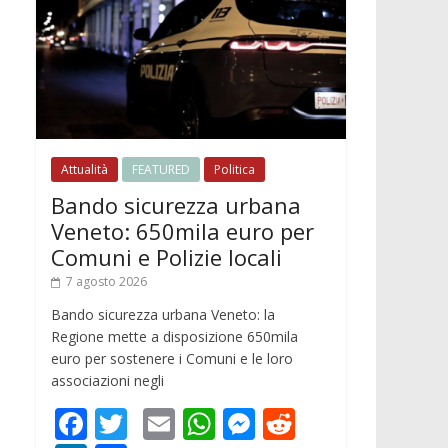
Attualità
FEATURED
Politica
Bando sicurezza urbana
Veneto: 650mila euro per
Comuni e Polizie locali
7 agosto 2026
Bando sicurezza urbana Veneto: la
Regione mette a disposizione 650mila
euro per sostenere i Comuni e le loro
associazioni negli
F
T
E
W
M
R