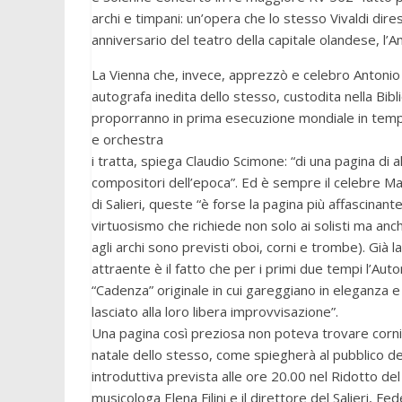
archi e timpani: un’opera che lo stesso Vivaldi d
anniversario del teatro della capitale olandese, 
La Vienna che, invece, apprezzò e celebro Antonio 
autografa inedita dello stesso, custodita nella Bibli
proporranno in prima esecuzione mondiale in tempi 
e orchestra
i tratta, spiega Claudio Scimone: “di una pagina di a
compositori dell’epoca”. Ed è sempre il celebre M
di Salieri, queste “è forse la pagina più affascinante
virtuosismo che richiede non solo ai solisti ma anc
agli archi sono previsti oboi, corni e trombe). Già la
attraente è il fatto che per i primi due tempi l’Au
“Cadenza” originale in cui gareggiano in eleganza e
lasciato alla loro libera improvvisazione”.
Una pagina così preziosa non poteva trovare cornic
natale dello stesso, come spiegherà al pubblico de
introduttiva prevista alle ore 20.00 nel Ridotto de
musicologa Elena Filini e il direttore del Salieri, Fe