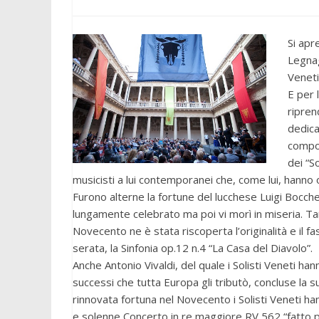
Si apr
Legnag
Veneti
E per 
ripren
dedica
compo
dei “So
musicisti a lui contemporanei che, come lui, hanno 
Furono alterne la fortune del lucchese Luigi Bocche
lungamente celebrato ma poi vi morì in miseria. Ta
Novecento ne è stata riscoperta l’originalità e il f
serata, la Sinfonia op.12 n.4 “La Casa del Diavolo”.
Anche Antonio Vivaldi, del quale i Solisti Veneti ha
successi che tutta Europa gli tributò, concluse la s
rinnovata fortuna nel Novecento i Solisti Veneti h
e solenne Concerto in re maggiore RV 562 “fatto per