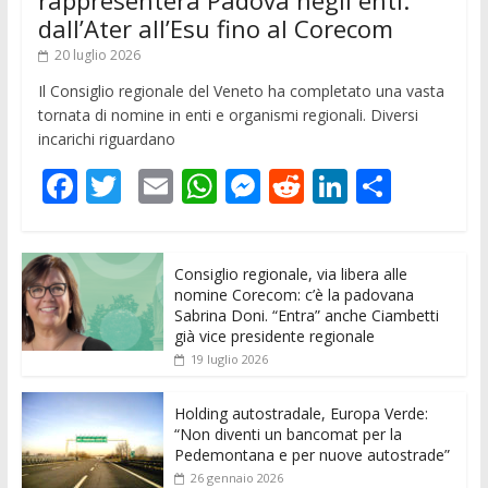
dall’Ater all’Esu fino al Corecom
20 luglio 2026
Il Consiglio regionale del Veneto ha completato una vasta
tornata di nomine in enti e organismi regionali. Diversi
incarichi riguardano
F
T
E
W
M
R
Li
C
ac
w
m
h
e
e
n
o
e
itt
ai
at
ss
d
k
n
Consiglio regionale, via libera alle
b
er
l
s
e
di
e
di
nomine Corecom: c’è la padovana
o
A
n
t
dI
vi
Sabrina Doni. “Entra” anche Ciambetti
già vice presidente regionale
o
p
g
n
di
19 luglio 2026
k
p
er
Holding autostradale, Europa Verde:
“Non diventi un bancomat per la
Pedemontana e per nuove autostrade”
26 gennaio 2026