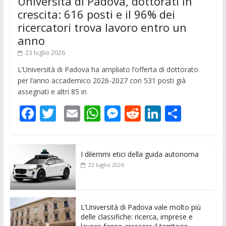
Università di Padova, dottorati in
crescita: 616 posti e il 96% dei
ricercatori trova lavoro entro un
anno
23 luglio 2026
L’Università di Padova ha ampliato l’offerta di dottorato
per l’anno accademico 2026-2027 con 531 posti già
assegnati e altri 85 in
F
T
E
W
M
R
Li
C
ac
w
m
h
e
e
n
o
e
itt
ai
at
ss
d
k
n
I dilemmi etici della guida autonoma
b
er
l
s
e
di
e
di
23 luglio 2026
o
A
n
t
dI
vi
o
p
g
n
di
k
p
er
L’Università di Padova vale molto più
delle classifiche: ricerca, imprese e