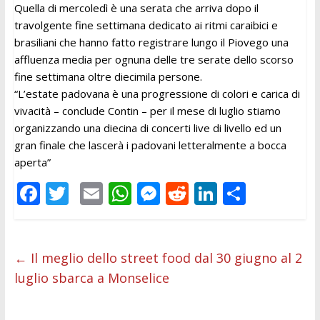
Quella di mercoledì è una serata che arriva dopo il
travolgente fine settimana dedicato ai ritmi caraibici e
brasiliani che hanno fatto registrare lungo il Piovego una
affluenza media per ognuna delle tre serate dello scorso
fine settimana oltre diecimila persone.
“L’estate padovana è una progressione di colori e carica di
vivacità – conclude Contin – per il mese di luglio stiamo
organizzando una diecina di concerti live di livello ed un
gran finale che lascerà i padovani letteralmente a bocca
aperta”
F
T
E
W
M
R
Li
C
ac
w
m
h
e
e
n
o
e
itt
ai
at
ss
d
k
n
b
er
l
s
e
di
e
di
←
Il meglio dello street food dal 30 giugno al 2
luglio sbarca a Monselice
o
A
n
t
dI
vi
o
p
g
n
di