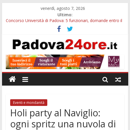
venerdì, agosto 7, 2026
Ultimo:
Concorso Università di Padova: 5 funzionari, domande entro il
7 agosto
Notizie di Padova alle ore 10: arresto, fermata Busitalia e
tregua dal caldo
Slow Looking agli Eremitani: un’ora per osservare davvero
un’opera
Notizie di Padova alle ore 21: lavoratore morto, credito sul
gasolio e IA nei Comuni
Orto Botanico Padova: visite ed escursioni fino a settembre
Eventi e mondanità
Holi party al Naviglio:
ogni spritz una nuvola di