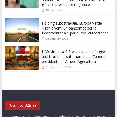
o
A
n
t
dI
vi
già vice presidente regionale
o
p
g
n
di
19 luglio 2026
k
p
er
Holding autostradale, Europa Verde:
“Non diventi un bancomat per la
Pedemontana e per nuove autostrade”
26 gennaio 2026
Il Movimento 5 Stelle invoca la “legge
anti trombati” sulla nomina di Caner a
presidente di Veneto Agricoltura
31 dicembre 2025
Padova24ore
Per contattare la redazione di Padova24ore.it manda una mail