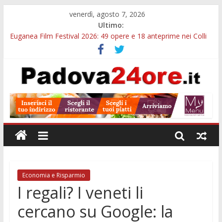
venerdì, agosto 7, 2026
Ultimo:
Euganea Film Festival 2026: 49 opere e 18 anteprime nei Colli
Euganei
Slow Looking agli Eremitani: un’ora per osservare davvero
un’opera
Notizie di Padova alle ore 21: lavoratore morto, credito sul
gasolio e IA nei Comuni
Orto Botanico Padova: visite ed escursioni fino a settembre
Concorso Università di Padova: 5 funzionari, domande entro il
7 agosto
Economia e Risparmio
I regali? I veneti li
cercano su Google: la