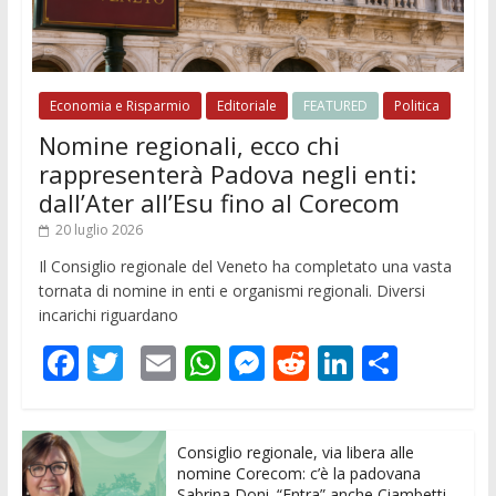
Economia e Risparmio
Editoriale
FEATURED
Politica
Nomine regionali, ecco chi
rappresenterà Padova negli enti:
dall’Ater all’Esu fino al Corecom
20 luglio 2026
Il Consiglio regionale del Veneto ha completato una vasta
tornata di nomine in enti e organismi regionali. Diversi
incarichi riguardano
F
T
E
W
M
R
Li
C
ac
w
m
h
e
e
n
o
e
itt
ai
at
ss
d
k
n
Consiglio regionale, via libera alle
b
er
l
s
e
di
e
di
nomine Corecom: c’è la padovana
Sabrina Doni. “Entra” anche Ciambetti