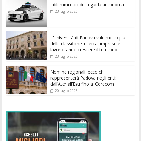
I dilemmi etici della guida autonoma
b
er
l
s
e
di
e
di
23 luglio 2026
o
A
n
t
dI
vi
o
p
g
n
di
k
p
er
L’Università di Padova vale molto più
delle classifiche: ricerca, imprese e
lavoro fanno crescere il territorio
23 luglio 2026
Nomine regionali, ecco chi
rappresenterà Padova negli enti:
dall’Ater all’Esu fino al Corecom
20 luglio 2026