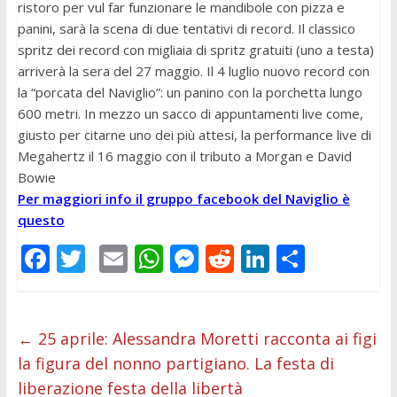
ristoro per vul far funzionare le mandibole con pizza e
panini, sarà la scena di due tentativi di record. Il classico
spritz dei record con migliaia di spritz gratuiti (uno a testa)
arriverà la sera del 27 maggio. Il 4 luglio nuovo record con
la “porcata del Naviglio”: un panino con la porchetta lungo
600 metri. In mezzo un sacco di appuntamenti live come,
giusto per citarne uno dei più attesi, la performance live di
Megahertz il 16 maggio con il tributo a Morgan e David
Bowie
Per maggiori info il gruppo facebook del Naviglio è
questo
F
T
E
W
M
R
Li
C
ac
w
m
h
e
e
n
o
e
itt
ai
at
ss
d
k
n
b
er
l
s
e
di
e
di
←
25 aprile: Alessandra Moretti racconta ai figi
la figura del nonno partigiano. La festa di
o
A
n
t
dI
vi
liberazione festa della libertà