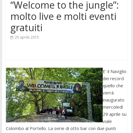
“Welcome to the jungle”:
molto live e molti eventi
gratuiti
25 aprile 2015
E’ il Naviglio
dei record
quello che
verrà
inaugurato
mercoledì
29 aprile su
viale
Colombo al Portello. La serie di otto bar con due punti