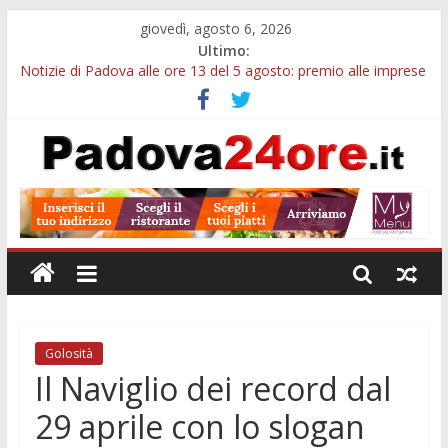
giovedì, agosto 6, 2026
Ultimo:
Notizie di Padova alle ore 13 del 5 agosto: premio alle imprese
green e stretta sull’acqua
Notizie di Padova alle ore 21: SIT torna all’utile, crescono le
auto nuove e concorsi comunali
Transizione 4.0, più tempo alle imprese del Padovano:
prorogate le comunicazioni sugli investimenti
Quando le dimissioni non fanno perdere la NASpI: le tutele
previste nei casi di violenza di genere
Malattie neurodegenerative, uno studio dell’Università di
Padova parte dall’infiammazione intestinale
Golosità
Il Naviglio dei record dal
29 aprile con lo slogan