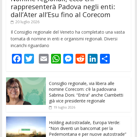
rappresenterà Padova negli enti:
dall’Ater all’Esu fino al Corecom
20 luglio 2026
Il Consiglio regionale del Veneto ha completato una vasta
tornata di nomine in enti e organismi regionali. Diversi
incarichi riguardano
F
T
E
W
M
R
Li
C
ac
w
m
h
e
e
n
o
e
itt
ai
at
ss
d
k
n
Consiglio regionale, via libera alle
b
er
l
s
e
di
e
di
nomine Corecom: c’è la padovana
o
A
n
t
dI
vi
Sabrina Doni. “Entra” anche Ciambetti
già vice presidente regionale
o
p
g
n
di
19 luglio 2026
k
p
er
Holding autostradale, Europa Verde:
“Non diventi un bancomat per la
Pedemontana e per nuove autostrade”