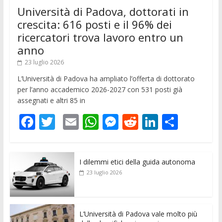
Università di Padova, dottorati in
crescita: 616 posti e il 96% dei
ricercatori trova lavoro entro un
anno
23 luglio 2026
L’Università di Padova ha ampliato l’offerta di dottorato
per l’anno accademico 2026-2027 con 531 posti già
assegnati e altri 85 in
F
T
E
W
M
R
Li
C
ac
w
m
h
e
e
n
o
e
itt
ai
at
ss
d
k
n
I dilemmi etici della guida autonoma
b
er
l
s
e
di
e
di
23 luglio 2026
o
A
n
t
dI
vi
o
p
g
n
di
k
p
er
L’Università di Padova vale molto più