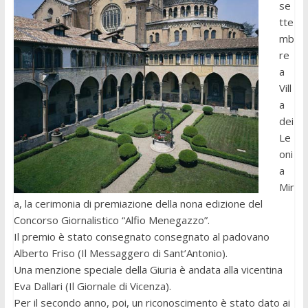
se
tte
mb
re
a
Vill
a
dei
Le
oni
a
Mir
a, la cerimonia di premiazione della nona edizione del
Concorso Giornalistico “Alfio Menegazzo”.
Il premio è stato consegnato consegnato al padovano
Alberto Friso (Il Messaggero di Sant’Antonio).
Una menzione speciale della Giuria è andata alla vicentina
Eva Dallari (Il Giornale di Vicenza).
Per il secondo anno, poi, un riconoscimento è stato dato ai