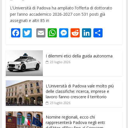
L’Università di Padova ha ampliato l’offerta di dottorato
per l’anno accademico 2026-2027 con 531 posti già
assegnati e altri 85 in
F
T
E
W
M
R
Li
C
ac
w
m
h
e
e
n
o
e
itt
ai
at
ss
d
k
n
I dilemmi etici della guida autonoma
b
er
l
s
e
di
e
di
23 luglio 2026
o
A
n
t
dI
vi
o
p
g
n
di
k
p
er
L’Università di Padova vale molto più
delle classifiche: ricerca, imprese e
lavoro fanno crescere il territorio
23 luglio 2026
Nomine regionali, ecco chi
rappresenterà Padova negli enti:
dall’Ater all’Esu fino al Corecom