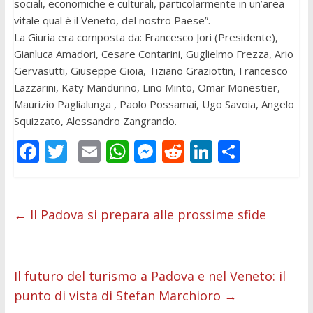
sociali, economiche e culturali, particolarmente in un’area
vitale qual è il Veneto, del nostro Paese”.
La Giuria era composta da: Francesco Jori (Presidente),
Gianluca Amadori, Cesare Contarini, Guglielmo Frezza, Ario
Gervasutti, Giuseppe Gioia, Tiziano Graziottin, Francesco
Lazzarini, Katy Mandurino, Lino Minto, Omar Monestier,
Maurizio Paglialunga , Paolo Possamai, Ugo Savoia, Angelo
Squizzato, Alessandro Zangrando.
F
T
E
W
M
R
Li
C
ac
w
m
h
e
e
n
o
e
itt
ai
at
ss
d
k
n
b
er
l
s
e
di
e
di
←
Il Padova si prepara alle prossime sfide
o
A
n
t
dI
vi
o
p
g
n
di
Il futuro del turismo a Padova e nel Veneto: il
k
p
er
punto di vista di Stefan Marchioro
→