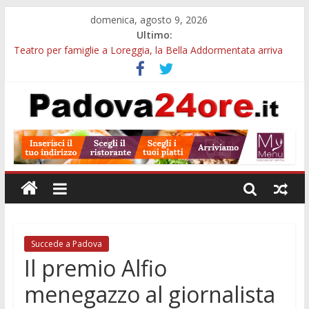
domenica, agosto 9, 2026
Ultimo:
Teatro per famiglie a Loreggia, la Bella Addormentata arriva
sul palco domenica sera
Galleria Cavour, cento opere di Diana Migliorato tra colore,
poesia e musica a Padova
Cinema Arena Romana, stasera la commedia di Antonio
Albanese sotto le stelle a Padova
Campo San Martino, il Museo della civiltà contadina apre gratis
durante la sagra
Notizie di Padova alle ore 10: Notte del Volo sold out, Tribano
e festa oggi a Teolo
Succede a Padova
Il premio Alfio
menegazzo al giornalista