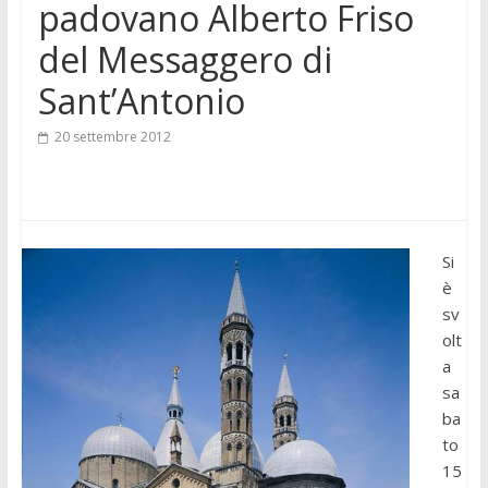
padovano Alberto Friso
del Messaggero di
Sant’Antonio
20 settembre 2012
Si
è
sv
olt
a
sa
ba
to
15