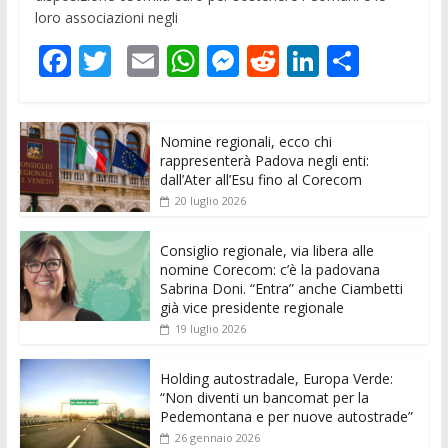
loro associazioni negli
F
T
E
W
M
R
Li
C
ac
w
m
h
e
e
n
o
e
itt
ai
at
ss
d
k
n
Nomine regionali, ecco chi
b
er
l
s
e
di
e
di
rappresenterà Padova negli enti:
o
A
n
t
dI
vi
dall’Ater all’Esu fino al Corecom
20 luglio 2026
o
p
g
n
di
k
p
er
Consiglio regionale, via libera alle
nomine Corecom: c’è la padovana
Sabrina Doni. “Entra” anche Ciambetti
già vice presidente regionale
19 luglio 2026
Holding autostradale, Europa Verde:
“Non diventi un bancomat per la
Pedemontana e per nuove autostrade”
26 gennaio 2026