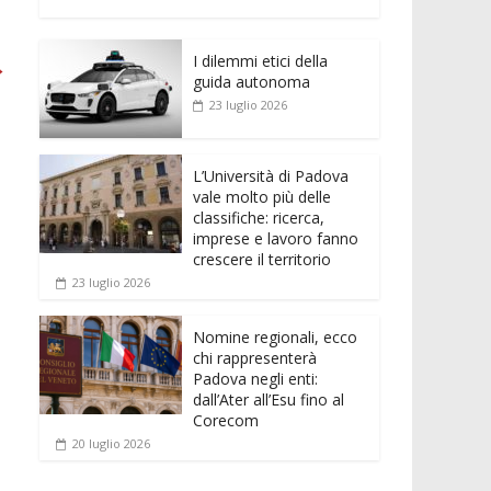
e
itt
ai
at
ss
d
n
o
b
er
l
s
e
di
k
n
o
A
n
t
I dilemmi etici della
e
di
→
guida autonoma
o
p
g
dI
vi
23 luglio 2026
k
p
er
n
di
L’Università di Padova
vale molto più delle
classifiche: ricerca,
imprese e lavoro fanno
crescere il territorio
23 luglio 2026
Nomine regionali, ecco
chi rappresenterà
Padova negli enti:
dall’Ater all’Esu fino al
Corecom
20 luglio 2026