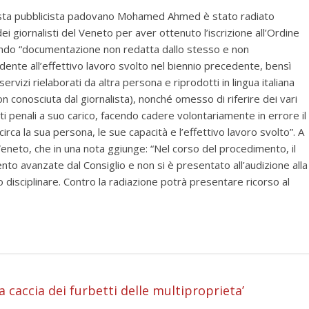
lista pubblicista padovano Mohamed Ahmed è stato radiato
dei giornalisti del Veneto per aver ottenuto l’iscrizione all’Ordine
ndo “documentazione non redatta dallo stesso e non
dente all’effettivo lavoro svolto nel biennio precedente, bensì
i servizi rielaborati da altra persona e riprodotti in lingua italiana
on conosciuta dal giornalista), nonché omesso di riferire dei vari
i penali a suo carico, facendo cadere volontariamente in errore il
circa la sua persona, le sue capacità e l’effettivo lavoro svolto”. A
Veneto, che in una nota ggiunge: “Nel corso del procedimento, il
mento avanzate dal Consiglio e non si è presentato all’audizione alla
disciplinare. Contro la radiazione potrà presentare ricorso al
i
caccia dei furbetti delle multiproprieta’