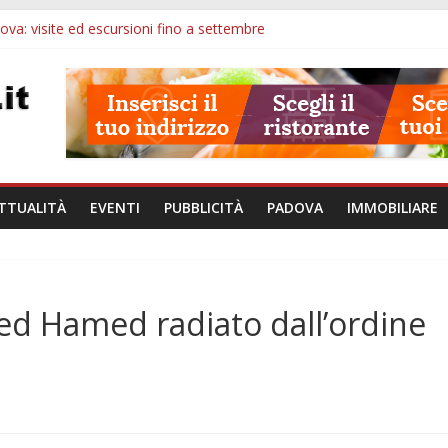
va: visite ed escursioni fino a settembre
à di Padova: 5 funzionari, domande entro il 7 agosto
val 2026: 49 opere e 18 anteprime nei Colli Euganei
Eremitani: un’ora per osservare davvero un’opera
lle ore 21: lavoratore morto, credito sul gasolio e IA nei Comuni
TTUALITÀ
EVENTI
PUBBLICITÀ
PADOVA
IMMOBILIARE
med Hamed radiato dall’ordine