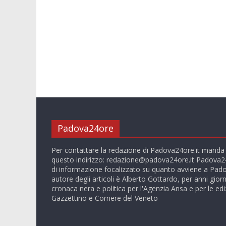
Padova24ore
Per contattare la redazione di Padova24ore.it manda
questo indirizzo:
redazione@padova24ore.it
Padova24
di informazione focalizzato su quanto avviene a Pado
autore degli articoli è Alberto Gottardo, per anni giorn
cronaca nera e politica per l'Agenzia Ansa e per le ediz
Gazzettino e Corriere del Veneto