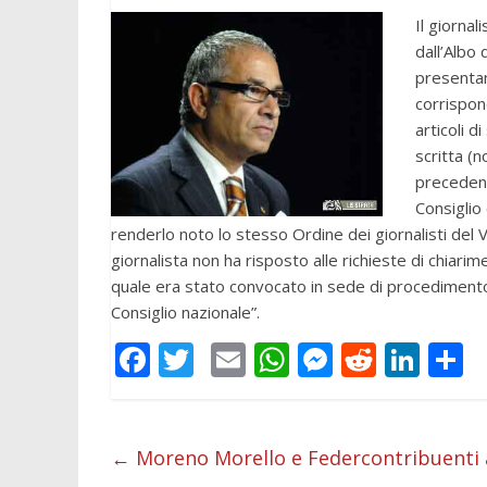
Il giorna
dall’Albo 
presenta
corrispon
articoli d
scritta (n
precedent
Consiglio 
renderlo noto lo stesso Ordine dei giornalisti del 
giornalista non ha risposto alle richieste di chiari
quale era stato convocato in sede di procedimento 
Consiglio nazionale”.
F
T
E
W
M
R
Li
C
ac
w
m
h
e
e
n
o
e
itt
ai
at
ss
d
k
n
b
er
l
s
e
di
e
d
←
Moreno Morello e Federcontribuenti a 