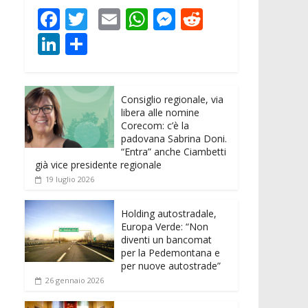
F
T
E
W
M
R
ac
w
m
h
e
e
Li
C
e
itt
ai
at
ss
d
n
o
b
er
l
s
e
di
k
n
o
A
n
t
Consiglio regionale, via
e
di
libera alle nomine
o
p
g
dI
vi
Corecom: c’è la
padovana Sabrina Doni.
k
p
er
n
di
“Entra” anche Ciambetti
già vice presidente regionale
19 luglio 2026
Holding autostradale,
Europa Verde: “Non
diventi un bancomat
per la Pedemontana e
per nuove autostrade”
26 gennaio 2026