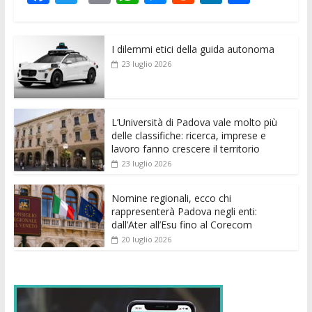
ac
w
m
h
e
e
n
o
e
itt
ai
at
ss
d
k
n
I dilemmi etici della guida autonoma
b
er
l
s
e
di
e
di
23 luglio 2026
o
A
n
t
dI
vi
o
p
g
n
di
k
p
er
L’Università di Padova vale molto più
delle classifiche: ricerca, imprese e
lavoro fanno crescere il territorio
23 luglio 2026
Nomine regionali, ecco chi
rappresenterà Padova negli enti:
dall’Ater all’Esu fino al Corecom
20 luglio 2026