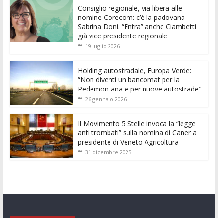
Consiglio regionale, via libera alle
b
er
l
s
e
di
e
di
nomine Corecom: c’è la padovana
o
A
n
t
dI
vi
Sabrina Doni. “Entra” anche Ciambetti
già vice presidente regionale
o
p
g
n
di
19 luglio 2026
k
p
er
Holding autostradale, Europa Verde:
“Non diventi un bancomat per la
Pedemontana e per nuove autostrade”
26 gennaio 2026
Il Movimento 5 Stelle invoca la “legge
anti trombati” sulla nomina di Caner a
presidente di Veneto Agricoltura
31 dicembre 2025