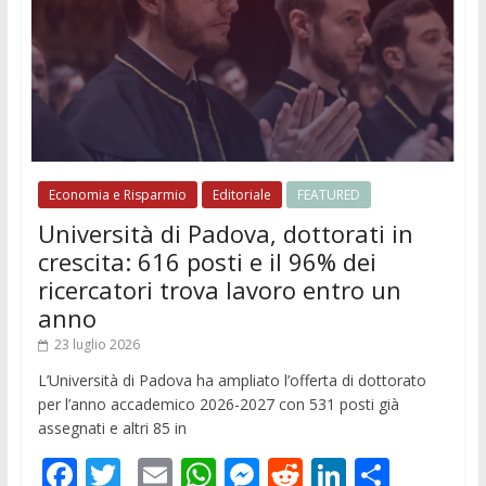
Economia e Risparmio
Editoriale
FEATURED
Università di Padova, dottorati in
crescita: 616 posti e il 96% dei
ricercatori trova lavoro entro un
anno
23 luglio 2026
L’Università di Padova ha ampliato l’offerta di dottorato
per l’anno accademico 2026-2027 con 531 posti già
assegnati e altri 85 in
F
T
E
W
M
R
Li
C