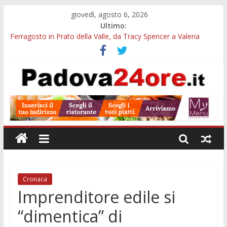
giovedì, agosto 6, 2026
Ultimo:
Ferragosto in Prato della Valle, da Tracy Spencer a Valeria
Rossi: musica e fuochi
Euganea Film Festival 2026: 49 opere e 18 anteprime nei Colli
Euganei
Notturni padovani al Museo della Natura e dell’Uomo: date e
biglietti
Organi in 3D al MUSME: il corpo umano si esplora con i visori
VR
Musei gratis a Padova per tutto agosto: chi entra e quali sedi
visitare
Cronaca
Imprenditore edile si
“dimentica” di