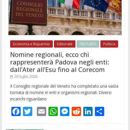
Economia e Risparmio
Editoriale
FEATURED
Politica
Nomine regionali, ecco chi
rappresenterà Padova negli enti:
dall’Ater all’Esu fino al Corecom
20 luglio 2026
Il Consiglio regionale del Veneto ha completato una vasta
tornata di nomine in enti e organismi regionali. Diversi
incarichi riguardano
F
T
E
W
M
R
Li
C
ac
w
m
h
e
e
n
o
e
itt
ai
at
ss
d
k
n