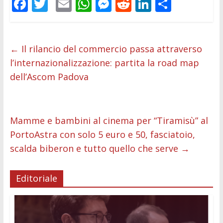
F
T
E
W
M
R
Li
C
ac
w
m
h
e
e
n
o
e
itt
ai
at
ss
d
k
n
b
er
l
s
e
di
e
di
←
Il rilancio del commercio passa attraverso
l’internazionalizzazione: partita la road map
o
A
n
t
dI
vi
dell’Ascom Padova
o
p
g
n
di
k
p
er
Mamme e bambini al cinema per “Tiramisù” al
PortoAstra con solo 5 euro e 50, fasciatoio,
scalda biberon e tutto quello che serve
→
Editoriale