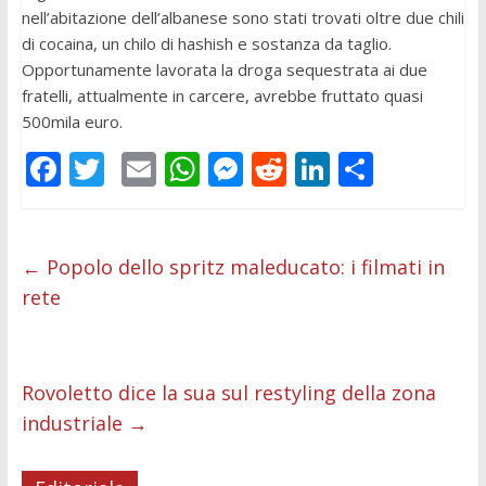
nell’abitazione dell’albanese sono stati trovati oltre due chili
di cocaina, un chilo di hashish e sostanza da taglio.
Opportunamente lavorata la droga sequestrata ai due
fratelli, attualmente in carcere, avrebbe fruttato quasi
500mila euro.
F
T
E
W
M
R
Li
C
ac
w
m
h
e
e
n
o
e
itt
ai
at
ss
d
k
n
b
er
l
s
e
di
e
di
←
Popolo dello spritz maleducato: i filmati in
rete
o
A
n
t
dI
vi
o
p
g
n
di
k
p
er
Rovoletto dice la sua sul restyling della zona
industriale
→