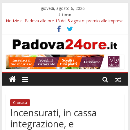
giovedì, agosto 6, 2026
Ultimo:
Notizie di Padova alle ore 13 del 5 agosto: premio alle imprese
green e stretta sull’acqua
Notizie di Padova alle ore 21: SIT torna all’utile, crescono le
auto nuove e concorsi comunali
Transizione 4.0, più tempo alle imprese del Padovano:
prorogate le comunicazioni sugli investimenti
Quando le dimissioni non fanno perdere la NASpI: le tutele
previste nei casi di violenza di genere
Malattie neurodegenerative, uno studio dell’Università di
Padova parte dall’infiammazione intestinale
Cronaca
Incensurati, in cassa
integrazione, e