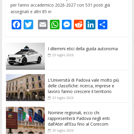
per l’anno accademico 2026-2027 con 531 posti già
assegnati e altri 85 in
F
T
E
W
M
R
Li
C
ac
w
m
h
e
e
n
o
e
itt
ai
at
ss
d
k
n
I dilemmi etici della guida autonoma
b
er
l
s
e
di
e
di
23 luglio 2026
o
A
n
t
dI
vi
o
p
g
n
di
k
p
er
L’Università di Padova vale molto più
delle classifiche: ricerca, imprese e
lavoro fanno crescere il territorio
23 luglio 2026
Nomine regionali, ecco chi
rappresenterà Padova negli enti:
dall’Ater all’Esu fino al Corecom
20 luglio 2026