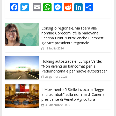
F
T
E
W
M
R
Li
C
ac
w
m
h
e
e
n
o
e
itt
ai
at
ss
d
k
n
Consiglio regionale, via libera alle
b
er
l
s
e
di
e
di
nomine Corecom: c’è la padovana
o
A
n
t
dI
vi
Sabrina Doni. “Entra” anche Ciambetti
già vice presidente regionale
o
p
g
n
di
19 luglio 2026
k
p
er
Holding autostradale, Europa Verde:
“Non diventi un bancomat per la
Pedemontana e per nuove autostrade”
26 gennaio 2026
Il Movimento 5 Stelle invoca la “legge
anti trombati” sulla nomina di Caner a
presidente di Veneto Agricoltura
31 dicembre 2025