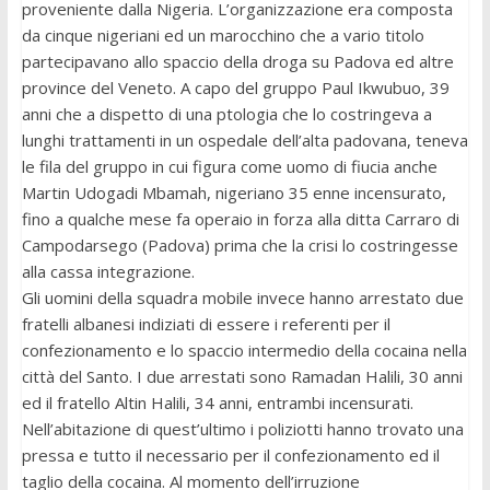
proveniente dalla Nigeria. L’organizzazione era composta
da cinque nigeriani ed un marocchino che a vario titolo
partecipavano allo spaccio della droga su Padova ed altre
province del Veneto. A capo del gruppo Paul Ikwubuo, 39
anni che a dispetto di una ptologia che lo costringeva a
lunghi trattamenti in un ospedale dell’alta padovana, teneva
le fila del gruppo in cui figura come uomo di fiucia anche
Martin Udogadi Mbamah, nigeriano 35 enne incensurato,
fino a qualche mese fa operaio in forza alla ditta Carraro di
Campodarsego (Padova) prima che la crisi lo costringesse
alla cassa integrazione.
Gli uomini della squadra mobile invece hanno arrestato due
fratelli albanesi indiziati di essere i referenti per il
confezionamento e lo spaccio intermedio della cocaina nella
città del Santo. I due arrestati sono Ramadan Halili, 30 anni
ed il fratello Altin Halili, 34 anni, entrambi incensurati.
Nell’abitazione di quest’ultimo i poliziotti hanno trovato una
pressa e tutto il necessario per il confezionamento ed il
taglio della cocaina. Al momento dell’irruzione