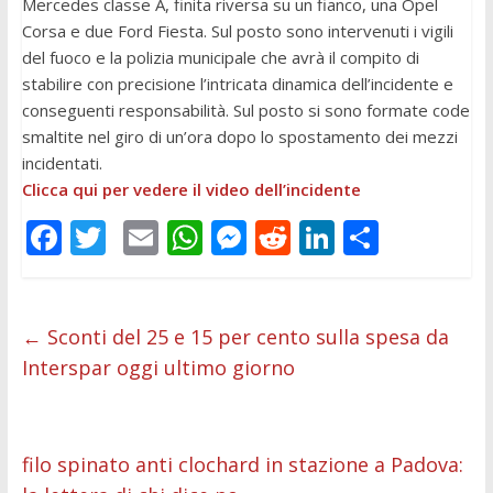
Mercedes classe A, finita riversa su un fianco, una Opel
Corsa e due Ford Fiesta. Sul posto sono intervenuti i vigili
del fuoco e la polizia municipale che avrà il compito di
stabilire con precisione l’intricata dinamica dell’incidente e
conseguenti responsabilità. Sul posto si sono formate code
smaltite nel giro di un’ora dopo lo spostamento dei mezzi
incidentati.
Clicca qui per vedere il video dell’incidente
F
T
E
W
M
R
Li
C
ac
w
m
h
e
e
n
o
e
itt
ai
at
ss
d
k
n
b
er
l
s
e
di
e
di
←
Sconti del 25 e 15 per cento sulla spesa da
Interspar oggi ultimo giorno
o
A
n
t
dI
vi
o
p
g
n
di
k
p
er
filo spinato anti clochard in stazione a Padova: