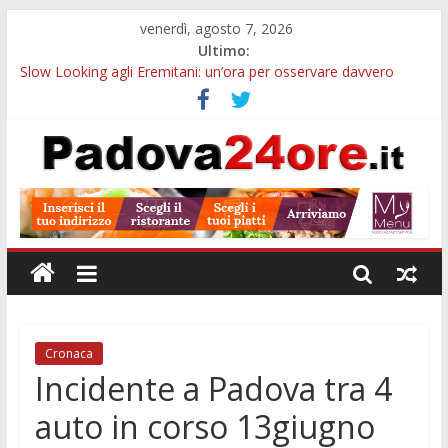
venerdì, agosto 7, 2026
Ultimo:
Slow Looking agli Eremitani: un’ora per osservare davvero
un’opera
Bando sicurezza urbana Veneto: 650mila euro per Comuni e
Polizie locali
Sicurezza esodo estivo Padova: più controlli su strade, stazioni
e treni
Bonus trasporto pubblico Veneto: 200 euro per l’abbonamento
annuale
Notizie di Padova alle ore 10: arresto, fermata Busitalia e
tregua dal caldo
Cronaca
Incidente a Padova tra 4
auto in corso 13giugno