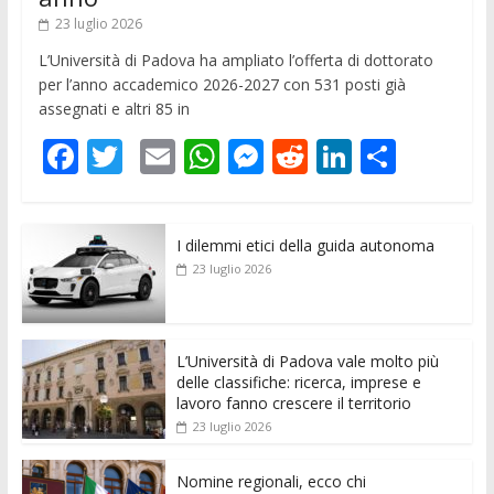
23 luglio 2026
L’Università di Padova ha ampliato l’offerta di dottorato
per l’anno accademico 2026-2027 con 531 posti già
assegnati e altri 85 in
F
T
E
W
M
R
Li
C
ac
w
m
h
e
e
n
o
e
itt
ai
at
ss
d
k
n
I dilemmi etici della guida autonoma
b
er
l
s
e
di
e
di
23 luglio 2026
o
A
n
t
dI
vi
o
p
g
n
di
k
p
er
L’Università di Padova vale molto più
delle classifiche: ricerca, imprese e
lavoro fanno crescere il territorio
23 luglio 2026
Nomine regionali, ecco chi