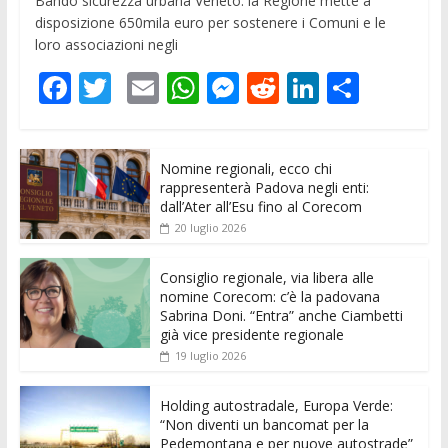
Bando sicurezza urbana Veneto: la Regione mette a
disposizione 650mila euro per sostenere i Comuni e le
loro associazioni negli
F
T
E
W
M
R
Li
C
ac
w
m
h
e
e
n
o
e
itt
ai
at
ss
d
k
n
Nomine regionali, ecco chi
b
er
l
s
e
di
e
di
rappresenterà Padova negli enti:
o
A
n
t
dI
vi
dall’Ater all’Esu fino al Corecom
20 luglio 2026
o
p
g
n
di
k
p
er
Consiglio regionale, via libera alle
nomine Corecom: c’è la padovana
Sabrina Doni. “Entra” anche Ciambetti
già vice presidente regionale
19 luglio 2026
Holding autostradale, Europa Verde:
“Non diventi un bancomat per la
Pedemontana e per nuove autostrade”