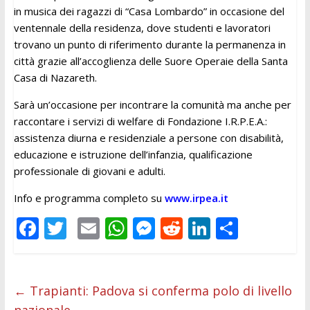
in musica dei ragazzi di “Casa Lombardo” in occasione del
ventennale della residenza, dove studenti e lavoratori
trovano un punto di riferimento durante la permanenza in
città grazie all’accoglienza delle Suore Operaie della Santa
Casa di Nazareth.
Sarà un’occasione per incontrare la comunità ma anche per
raccontare i servizi di welfare di Fondazione I.R.P.E.A.:
assistenza diurna e residenziale a persone con disabilità,
educazione e istruzione dell’infanzia, qualificazione
professionale di giovani e adulti.
Info e programma completo su
www.irpea.it
F
T
E
W
M
R
Li
C
ac
w
m
h
e
e
n
o
e
itt
ai
at
ss
d
k
n
b
er
l
s
e
di
e
di
←
Trapianti: Padova si conferma polo di livello
nazionale