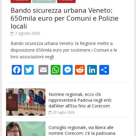
Bando sicurezza urbana Veneto:
650mila euro per Comuni e Polizie
locali
7 agosto 2026
Bando sicurezza urbana Veneto: la Regione mette a
disposizione 650mila euro per sostenere i Comuni e le
loro associazioni negli
F
T
E
W
M
R
Li
C
ac
w
m
h
e
e
n
o
e
itt
ai
at
ss
d
k
n
Nomine regionali, ecco chi
b
er
l
s
e
di
e
di
rappresenterà Padova negli enti:
o
A
n
t
dI
vi
dall’Ater all’Esu fino al Corecom
20 luglio 2026
o
p
g
n
di
k
p
er
Consiglio regionale, via libera alle
nomine Corecom: c’è la padovana