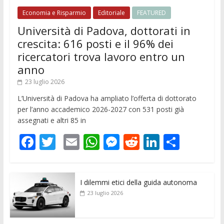
Economia e Risparmio
Editoriale
FEATURED
Università di Padova, dottorati in
crescita: 616 posti e il 96% dei
ricercatori trova lavoro entro un
anno
23 luglio 2026
L’Università di Padova ha ampliato l’offerta di dottorato
per l’anno accademico 2026-2027 con 531 posti già
assegnati e altri 85 in
F
T
E
W
M
R
Li
C
ac
w
m
h
e
e
n
o
e
itt
ai
at
ss
d
k
n
I dilemmi etici della guida autonoma
b
er
l
s
e
di
e
di
23 luglio 2026
o
A
n
t
dI
vi
o
p
g
n
di