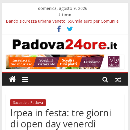
domenica, agosto 9, 2026
Ultimo:
Bando sicurezza urbana Veneto: 650mila euro per Comuni e
Polizie locali
Restauro 2026, chiuse le domande: 2,5 milioni per formare
nuove competenze in Veneto
Calici di Stelle Arzergrande: astronomia, musica e sapori al
Casone Azzurro
Notizie di Padova alle ore 10: censimento a Monselice, arresto
antidroga e siccità
Notizie di Padova alle ore 23: maltrattamenti, arresto a
Limena e progetto Cool Shop
Succede a Padova
Irpea in festa: tre giorni
di open day venerdì