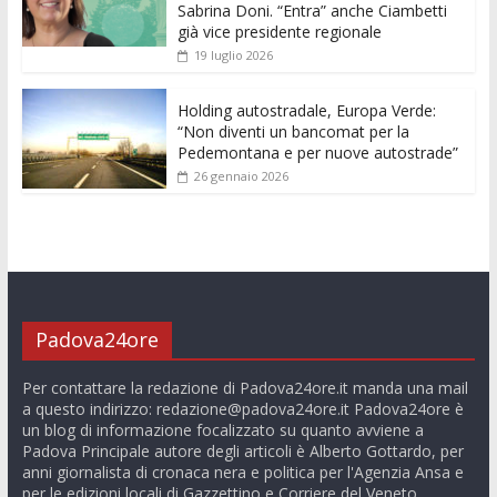
Sabrina Doni. “Entra” anche Ciambetti
già vice presidente regionale
19 luglio 2026
Holding autostradale, Europa Verde:
“Non diventi un bancomat per la
Pedemontana e per nuove autostrade”
26 gennaio 2026
Padova24ore
Per contattare la redazione di Padova24ore.it manda una mail
a questo indirizzo:
redazione@padova24ore.it
Padova24ore è
un blog di informazione focalizzato su quanto avviene a
Padova Principale autore degli articoli è Alberto Gottardo, per
anni giornalista di cronaca nera e politica per l'Agenzia Ansa e
per le edizioni locali di Gazzettino e Corriere del Veneto