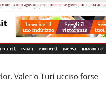
lle ore 13 del 5 agosto: premio alle imprese green e stretta sull’acqu
lle ore 21: SIT torna all’utile, crescono le auto nuove e concorsi comu
iù tempo alle imprese del Padovano: prorogate le comunicazioni sugli 
i non fanno perdere la NASpI: le tutele previste nei casi di violenza d
erative, uno studio dell’Università di Padova parte dall’infiammazion
TTUALITÀ
EVENTI
PUBBLICITÀ
PADOVA
IMMOBILIARE
dor. Valerio Turi ucciso forse