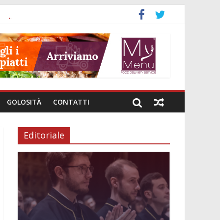
a
nali
investimenti
i genere
e intestinale
GOLOSITÀ
CONTATTI
Editoriale