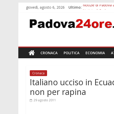
giovedì, agosto 6, 2026
Ultimo:
Notizie di Padova a
Notizie di Padova a
Transizione 4.0, p
Quando le dimission
Malattie neurodegen
CRONACA
POLITICA
ECONOMIA
A
Cronaca
Italiano ucciso in Ecua
non per rapina
29 agosto 2011