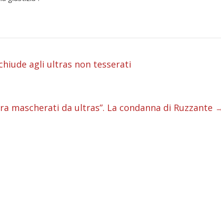
i
chiude agli ultras non tesserati
i
i
tra mascherati da ultras”. La condanna di Ruzzante