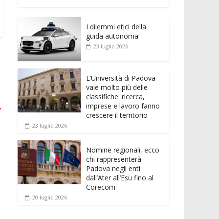
e
itt
ai
at
ss
d
n
o
b
er
l
s
e
di
k
n
o
A
n
t
I dilemmi etici della
e
di
guida autonoma
o
p
g
dI
vi
23 luglio 2026
k
p
er
n
di
L’Università di Padova
vale molto più delle
classifiche: ricerca,
→
imprese e lavoro fanno
crescere il territorio
23 luglio 2026
Nomine regionali, ecco
chi rappresenterà
Padova negli enti:
dall’Ater all’Esu fino al
Corecom
20 luglio 2026