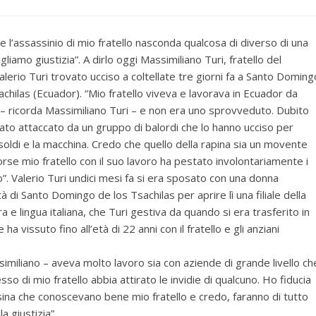
e l’assassinio di mio fratello nasconda qualcosa di diverso di una
gliamo giustizia”. A dirlo oggi Massimiliano Turi, fratello del
lerio Turi trovato ucciso a coltellate tre giorni fa a Santo Doming
achilas (Ecuador). “Mio fratello viveva e lavorava in Ecuador da
i – ricorda Massimiliano Turi – e non era uno sprovveduto. Dubito
tato attaccato da un gruppo di balordi che lo hanno ucciso per
i soldi e la macchina. Credo che quello della rapina sia un movente
Forse mio fratello con il suo lavoro ha pestato involontariamente i
o”. Valerio Turi undici mesi fa si era sposato con una donna
à di Santo Domingo de los Tsachilas per aprire lì una filiale della
a e lingua italiana, che Turi gestiva da quando si era trasferito in
vissuto fino all’età di 22 anni con il fratello e gli anziani
similiano – aveva molto lavoro sia con aziende di grande livello ch
so di mio fratello abbia attirato le invidie di qualcuno. Ho fiducia
esina che conoscevano bene mio fratello e credo, faranno di tutto
a giustizia”.