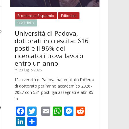
Economia e Risparmio
Editoriale
FEATURED
o
Università di Padova,
dottorati in crescita: 616
posti e il 96% dei
ricercatori trova lavoro
entro un anno
23 luglio 2026
L’Università di Padova ha ampliato l’offerta
di dottorato per l’anno accademico 2026-
2027 con 531 posti già assegnati e altri 85
in
e
F
T
E
W
M
R
ac
w
m
h
e
e
Li
C