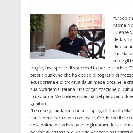
“Credo ch
rapina. Vo
32enne Va
de los Ts
dieci ann
che sia s
rubargli 
fragile, una specie di specchietto per le allodole. 
piedi a qualcuno che ha deciso di toglierlo di mezz
ecuadoriana e si trovava da un mese circa nella citt
sua “Academia italiana” una organizzazione di cultur
Ecuador da Monselice, cittadina del padovano dove ha 
genitori.
“Le cose gli andavano bene – spiega il fratello Mas
con l’amministrazione consolare. Credo che il succes
nella polizia ecuadoriana e negli uomini della Farn
perchè gli assassini di Valerio vengano assicurati all