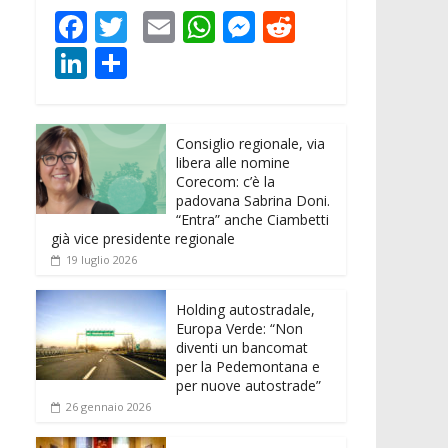
F
T
E
W
M
R
ac
w
m
h
e
e
Li
C
e
itt
ai
at
ss
d
n
o
b
er
l
s
e
di
k
n
o
A
n
t
Consiglio regionale, via
e
di
libera alle nomine
o
p
g
dI
vi
Corecom: c’è la
padovana Sabrina Doni.
k
p
er
n
di
“Entra” anche Ciambetti
già vice presidente regionale
19 luglio 2026
Holding autostradale,
Europa Verde: “Non
diventi un bancomat
per la Pedemontana e
per nuove autostrade”
26 gennaio 2026