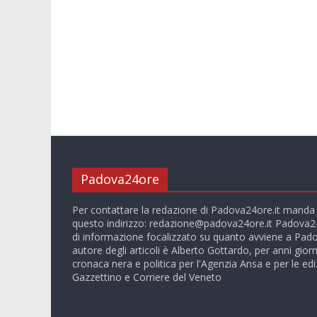
Padova24ore
Per contattare la redazione di Padova24ore.it manda
questo indirizzo:
redazione@padova24ore.it
Padova24
di informazione focalizzato su quanto avviene a Pado
autore degli articoli è Alberto Gottardo, per anni giorn
cronaca nera e politica per l'Agenzia Ansa e per le ediz
Gazzettino e Corriere del Veneto