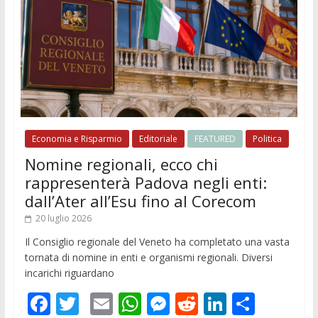
Economia e Risparmio
Editoriale
FEATURED
Politica
Nomine regionali, ecco chi
rappresenterà Padova negli enti:
dall’Ater all’Esu fino al Corecom
20 luglio 2026
Il Consiglio regionale del Veneto ha completato una vasta
tornata di nomine in enti e organismi regionali. Diversi
incarichi riguardano
F
T
E
W
M
R
Li
C