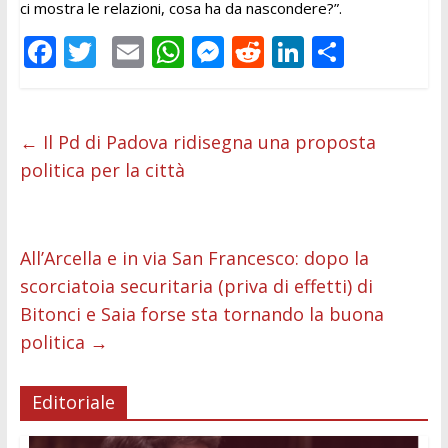
ci mostra le relazioni, cosa ha da nascondere?”.
F
T
E
W
M
R
Li
C
ac
w
m
h
e
e
n
o
e
itt
ai
at
ss
d
k
n
b
er
l
s
e
di
e
di
←
Il Pd di Padova ridisegna una proposta
politica per la città
o
A
n
t
dI
vi
o
p
g
n
di
k
p
er
All’Arcella e in via San Francesco: dopo la
scorciatoia securitaria (priva di effetti) di
Bitonci e Saia forse sta tornando la buona
politica
→
Editoriale