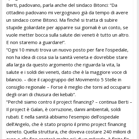
Berti, padovano, parla anche del sindaco Bitonci: “Da
cittadino padovano mi vergognavo già da tempo di avere
un sindaco come Bitonci. Ma finché si tratta di subire
stupide goliardate per apparire sui giornali è un conto, se
vuole metter bocca sulla salute dei veneti è tutto un altro.
E non staremo a guardare!”.
“Ogni 10 minuti trova un nuovo posto per fare l’ospedale,
non ha idea di cosa sia la sanità veneta e dovrebbe stare
alla larga da questo argomento che riguarda la vita, la
salute e i soldi dei veneti, dato che è la maggiore voce di
bilancio. – dice il capogruppo del Movimento 5 Stelle in
consiglio regionale – Forse è meglio che torni ad occuparsi
degli orari di chiusura dei kebab”.
“Perché siamo contro il project financing? – continua Berti –
Il project è Galan, è corruzione, danni ambientali, soldi
rubati. E nella sanità abbiamo l’esempio dell’ospedale
dell’Angelo, che è stato proprio il primo project financing
veneto. Quella struttura, che doveva costare 240 milioni di
euro e alla fine costerà molto più di un miliardo, è finita fin