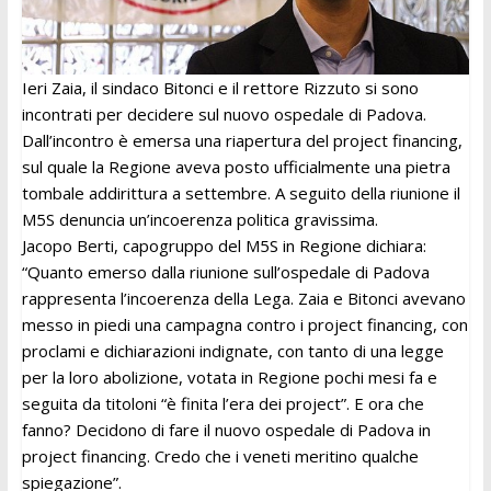
Ieri Zaia, il sindaco Bitonci e il rettore Rizzuto si sono
incontrati per decidere sul nuovo ospedale di Padova.
Dall’incontro è emersa una riapertura del project financing,
sul quale la Regione aveva posto ufficialmente una pietra
tombale addirittura a settembre. A seguito della riunione il
M5S denuncia un’incoerenza politica gravissima.
Jacopo Berti, capogruppo del M5S in Regione dichiara:
“Quanto emerso dalla riunione sull’ospedale di Padova
rappresenta l’incoerenza della Lega. Zaia e Bitonci avevano
messo in piedi una campagna contro i project financing, con
proclami e dichiarazioni indignate, con tanto di una legge
per la loro abolizione, votata in Regione pochi mesi fa e
seguita da titoloni “è finita l’era dei project”. E ora che
fanno? Decidono di fare il nuovo ospedale di Padova in
project financing. Credo che i veneti meritino qualche
spiegazione”.