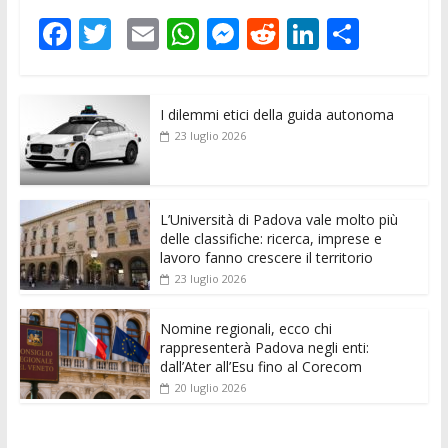
F
T
E
W
M
R
Li
C
ac
w
m
h
e
e
n
o
e
itt
ai
at
ss
d
k
n
I dilemmi etici della guida autonoma
b
er
l
s
e
di
e
di
23 luglio 2026
o
A
n
t
dI
vi
o
p
g
n
di
k
p
er
L’Università di Padova vale molto più
delle classifiche: ricerca, imprese e
lavoro fanno crescere il territorio
23 luglio 2026
Nomine regionali, ecco chi
rappresenterà Padova negli enti:
dall’Ater all’Esu fino al Corecom
20 luglio 2026