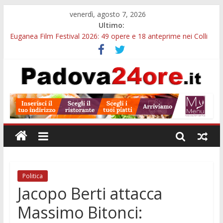
venerdì, agosto 7, 2026
Ultimo:
Euganea Film Festival 2026: 49 opere e 18 anteprime nei Colli
Euganei
Slow Looking agli Eremitani: un’ora per osservare davvero
un’opera
Notizie di Padova alle ore 21: lavoratore morto, credito sul
gasolio e IA nei Comuni
Orto Botanico Padova: visite ed escursioni fino a settembre
Concorso Università di Padova: 5 funzionari, domande entro il
7 agosto
Politica
Jacopo Berti attacca
Massimo Bitonci: