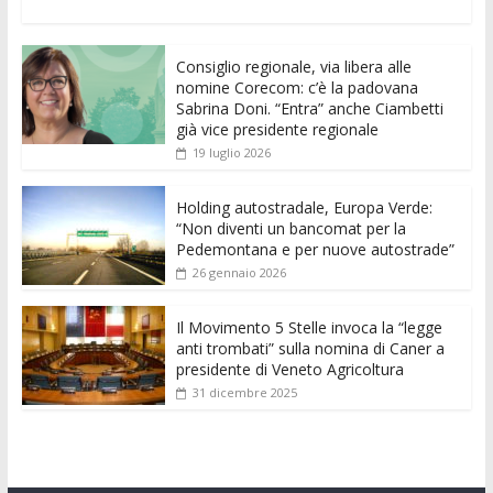
ac
w
m
h
e
e
n
o
e
itt
ai
at
ss
d
k
n
Consiglio regionale, via libera alle
b
er
l
s
e
di
e
di
nomine Corecom: c’è la padovana
o
A
n
t
dI
vi
Sabrina Doni. “Entra” anche Ciambetti
già vice presidente regionale
o
p
g
n
di
19 luglio 2026
k
p
er
Holding autostradale, Europa Verde:
“Non diventi un bancomat per la
Pedemontana e per nuove autostrade”
26 gennaio 2026
Il Movimento 5 Stelle invoca la “legge
anti trombati” sulla nomina di Caner a
presidente di Veneto Agricoltura
31 dicembre 2025