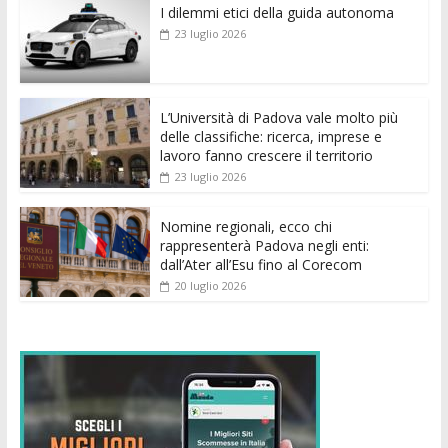
I dilemmi etici della guida autonoma
b
er
l
s
e
di
e
di
23 luglio 2026
o
A
n
t
dI
vi
o
p
g
n
di
k
p
er
L’Università di Padova vale molto più
delle classifiche: ricerca, imprese e
lavoro fanno crescere il territorio
23 luglio 2026
Nomine regionali, ecco chi
rappresenterà Padova negli enti:
dall’Ater all’Esu fino al Corecom
20 luglio 2026