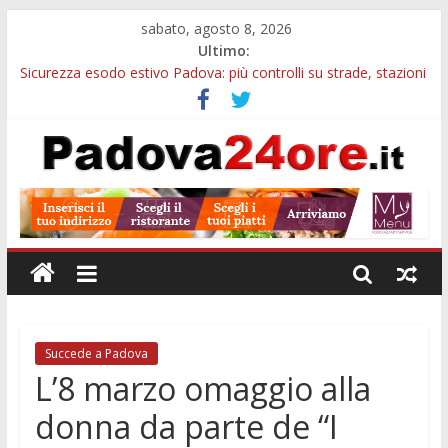
sabato, agosto 8, 2026
Ultimo:
Sicurezza esodo estivo Padova: più controlli su strade, stazioni
e treni
Calici di Stelle Arzergrande: astronomia, musica e sapori al
Casone Azzurro
Notizie di Padova alle ore 10: censimento a Monselice, arresto
antidroga e siccità
Notizie di Padova alle ore 23: maltrattamenti, arresto a
Limena e progetto Cool Shop
Bando sicurezza urbana Veneto: 650mila euro per Comuni e
Polizie locali
Succede a Padova
L’8 marzo omaggio alla
donna da parte de “I