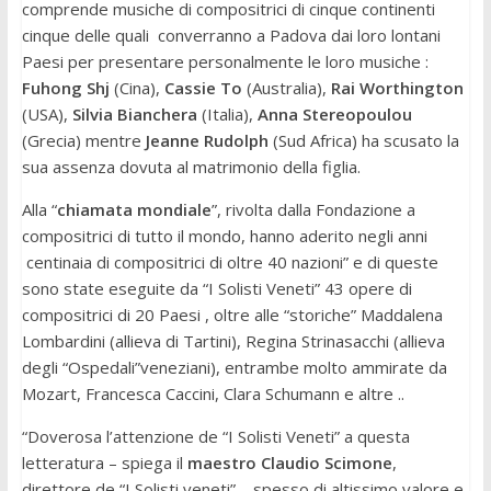
comprende musiche di compositrici di cinque continenti
cinque delle quali converranno a Padova dai loro lontani
Paesi per presentare personalmente le loro musiche :
Fuhong Shj
(Cina),
Cassie To
(Australia),
Rai Worthington
(USA),
Silvia Bianchera
(Italia),
Anna Stereopoulou
(Grecia) mentre
Jeanne Rudolph
(Sud Africa) ha scusato la
sua assenza dovuta al matrimonio della figlia.
Alla “
chiamata mondiale
”, rivolta dalla Fondazione a
compositrici di tutto il mondo, hanno aderito negli anni
centinaia di compositrici di oltre 40 nazioni” e di queste
sono state eseguite da “I Solisti Veneti” 43 opere di
compositrici di 20 Paesi , oltre alle “storiche” Maddalena
Lombardini (allieva di Tartini), Regina Strinasacchi (allieva
degli “Ospedali”veneziani), entrambe molto ammirate da
Mozart, Francesca Caccini, Clara Schumann e altre ..
“Doverosa l’attenzione de “I Solisti Veneti” a questa
letteratura – spiega il
maestro Claudio Scimone
,
direttore de “I Solisti veneti” – spesso di altissimo valore e