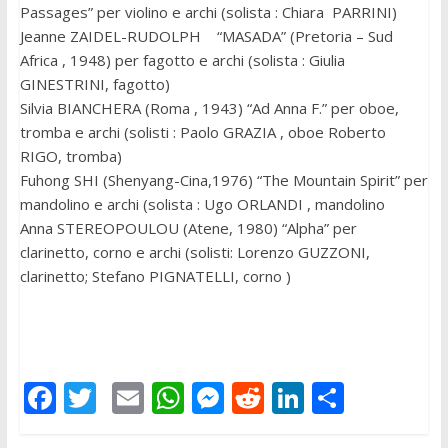
Passages” per violino e archi (solista : Chiara PARRINI)
Jeanne ZAIDEL-RUDOLPH “MASADA” (Pretoria – Sud
Africa , 1948) per fagotto e archi (solista : Giulia
GINESTRINI, fagotto)
Silvia BIANCHERA (Roma , 1943) “Ad Anna F.” per oboe,
tromba e archi (solisti : Paolo GRAZIA , oboe Roberto
RIGO, tromba)
Fuhong SHI (Shenyang-Cina,1976) “The Mountain Spirit” per
mandolino e archi (solista : Ugo ORLANDI , mandolino
Anna STEREOPOULOU (Atene, 1980) “Alpha” per
clarinetto, corno e archi (solisti: Lorenzo GUZZONI,
clarinetto; Stefano PIGNATELLI, corno )
F
T
E
W
M
R
Li
C
ac
w
m
h
e
e
n
o