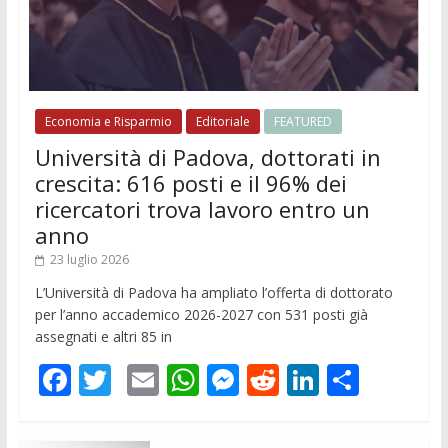
Economia e Risparmio
Editoriale
FEATURED
Università di Padova, dottorati in
crescita: 616 posti e il 96% dei
ricercatori trova lavoro entro un
anno
23 luglio 2026
L’Università di Padova ha ampliato l’offerta di dottorato
per l’anno accademico 2026-2027 con 531 posti già
assegnati e altri 85 in
F
T
E
W
M
R
Li
C
ac
w
m
h
e
e
n
o
e
itt
ai
at
ss
d
k
n