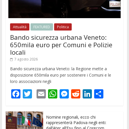
Attualità
FEATURED
Politica
Bando sicurezza urbana Veneto:
650mila euro per Comuni e Polizie
locali
7 agosto 2026
Bando sicurezza urbana Veneto: la Regione mette a
disposizione 650mila euro per sostenere i Comuni e le
loro associazioni negli
F
T
E
W
M
R
Li
C
ac
w
m
h
e
e
n
o
e
itt
ai
at
ss
d
k
n
Nomine regionali, ecco chi
b
er
l
s
e
di
e
di
rappresenterà Padova negli enti:
dall’Ater all’Esu fino al Corecom