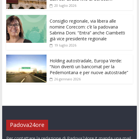
o
A
n
t
dI
vi
20 luglio 2026
o
p
g
n
di
k
p
er
Consiglio regionale, via libera alle
nomine Corecom: c’è la padovana
Sabrina Doni. “Entra” anche Ciambetti
già vice presidente regionale
19 luglio 2026
Holding autostradale, Europa Verde:
“Non diventi un bancomat per la
Pedemontana e per nuove autostrade”
26 gennaio 2026
Padova24ore
Per contattare la redazione di Padova24ore.it manda una mail