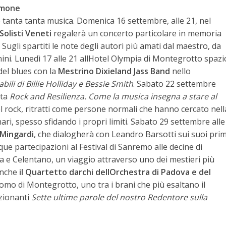
cimone
e tanta tanta musica. Domenica 16 settembre, alle 21, nel
Solisti Veneti
regalerà un concerto particolare in memoria
gli spartiti le note degli autori più amati dal maestro, da
ni. Lunedì 17 alle 21 allHotel Olympia di Montegrotto spazi
 del blues con la
Mestrino Dixieland Jass Band
nello
abili di Billie Holliday e Bessie Smith
. Sabato 22 settembre
nta
Rock and Resilienza. Come la musica insegna a stare al
del rock, ritratti come persone normali che hanno cercato nell
ari, spesso sfidando i propri limiti. Sabato 29 settembre alle
Mingardi
, che dialogherà con Leandro Barsotti sui suoi prim
inque partecipazioni al Festival di Sanremo alle decine di
na e Celentano, un viaggio attraverso uno dei mestieri più
 anche
il Quartetto darchi dellOrchestra di Padova e del
omo di Montegrotto, uno tra i brani che più esaltano il
ozionanti
Sette ultime parole del nostro Redentore sulla