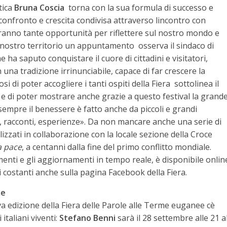
stica
Bruna Coscia
 torna con la sua formula di successo e
 confronto e crescita condivisa attraverso lincontro con
galeranno tante opportunità per riflettere sul nostro mondo e
l nostro territorio un appuntamento  osserva il sindaco di
che ha saputo conquistare il cuore di cittadini e visitatori,
una tradizione irrinunciabile, capace di far crescere la
di poter accogliere i tanti ospiti della Fiera  sottolinea il
 e di poter mostrare anche grazie a questo festival la grand
sempre il benessere è fatto anche da piccoli e grandi
e, racconti, esperienze». Da non mancare anche una serie di
alizzati in collaborazione con la locale sezione della Croce
a pace
, a centanni dalla fine del primo conflitto mondiale.
enti e gli aggiornamenti in tempo reale, è disponibile onlin
 costanti anche sulla pagina Facebook della Fiera.
me
a edizione della Fiera delle Parole alle Terme euganee cè
italiani viventi:
Stefano Benni
sarà il 28 settembre alle 21 a