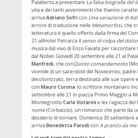
Palaberta a presentare
La falsa biografia del 
vita e dei tanti avvenimenti che lhanno caratt
arriva
Adriano Sofri
con
Una variazione di Kaf
errore di traduzione nelle
Metamorfosi
, che t
letteratura è quello offerto dalla firma del Cor
21 allHotel Petrarca
Il senso di colpa del dott
musica dal vivo di Enzo Favata per raccontare 
dal Nobel. Giovedì 20 settembre alle 21 al Pal
Manfredi
, che con
Quinto comandamento
(Mon
vicende di un sacerdote del Novecento, padre M
decolonizzato, terra destinata alle sue opere e
con
Mauro Corona
: lo scrittore montanaro inc
settembre alle 21 in piazza Primo Maggio a Mo
Montegrotto
Carla Vistarini
e lex ragazza del
nome
(Corbaccio), un romanzo che parte da un 
desiderio di tornare. Domenica 30 settembre al
arriva
Benedetta Parodi
con
A pranzo da me
I grandi temi del nostro tempo