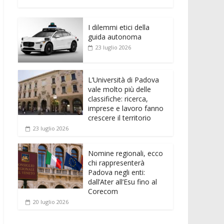
e
itt
ai
at
ss
d
n
o
b
er
l
s
e
di
k
n
o
A
n
t
I dilemmi etici della
e
di
guida autonoma
o
p
g
dI
vi
23 luglio 2026
k
p
er
n
di
L’Università di Padova
vale molto più delle
classifiche: ricerca,
imprese e lavoro fanno
crescere il territorio
23 luglio 2026
Nomine regionali, ecco
chi rappresenterà
Padova negli enti:
dall’Ater all’Esu fino al
Corecom
20 luglio 2026