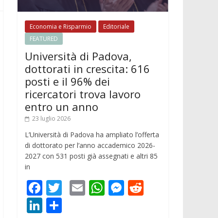
Economia e Risparmio
Editoriale
FEATURED
Università di Padova,
dottorati in crescita: 616
posti e il 96% dei
ricercatori trova lavoro
entro un anno
23 luglio 2026
L’Università di Padova ha ampliato l’offerta
di dottorato per l’anno accademico 2026-
2027 con 531 posti già assegnati e altri 85
in
F
T
E
W
M
R
ac
w
m
h
e
e
Li
C