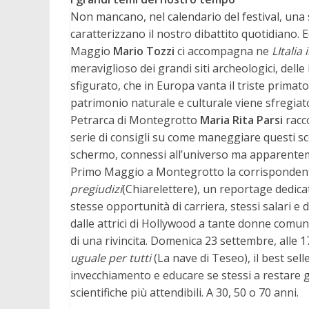
Non mancano, nel calendario del festival, una 
caratterizzano il nostro dibattito quotidiano. 
Maggio
Mario Tozzi
ci accompagna ne
LItalia
meraviglioso dei grandi siti archeologici, dell
sfigurato, che in Europa vanta il triste primato
patrimonio naturale e culturale viene sfregiat
Petrarca di Montegrotto
Maria Rita Parsi
racc
serie di consigli su come maneggiare questi s
schermo, connessi all’universo ma apparenteme
Primo Maggio a Montegrotto la corrisponden
pregiudizi
(Chiarelettere), un reportage dedic
stesse opportunità di carriera, stessi salari e d
dalle attrici di Hollywood a tante donne comuni
di una rivincita. Domenica 23 settembre, alle 
uguale per tutti
(La nave di Teseo), il best sell
invecchiamento e educare se stessi a restare gio
scientifiche più attendibili. A 30, 50 o 70 anni.