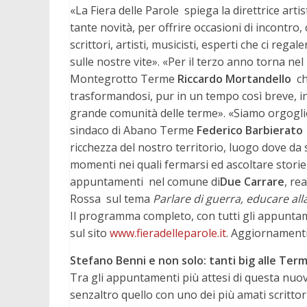
«La Fiera delle Parole  spiega la direttrice arti
tante novità, per offrire occasioni di incontro,
scrittori, artisti, musicisti, esperti che ci re
sulle nostre vite». «Per il terzo anno torna ne
Montegrotto Terme
Riccardo Mortandello
 
trasformandosi, pur in un tempo così breve, in 
grande comunità delle terme». «Siamo orgogliosi 
sindaco di Abano Terme
Federico Barbierato
ricchezza del nostro territorio, luogo dove da 
momenti nei quali fermarsi ed ascoltare stori
appuntamenti  nel comune di
Due Carrare
, re
Rossa  sul tema
Parlare di guerra, educare all
Il programma completo, con tutti gli appuntam
sul sito
www.fieradelleparole.it
. Aggiornamenti
Stefano Benni e non solo: tanti big alle Ter
Tra gli appuntamenti più attesi di questa nuov
senzaltro quello con uno dei più amati scrittori 