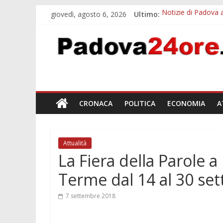
giovedì, agosto 6, 2026
Ultimo:
Notizie di Padova a
Notizie di Padova a
Transizione 4.0, p
Quando le dimission
Malattie neurodegen
CRONACA
POLITICA
ECONOMIA
A
Attualità
La Fiera della Parole
Terme dal 14 al 30 se
7 settembre 2018