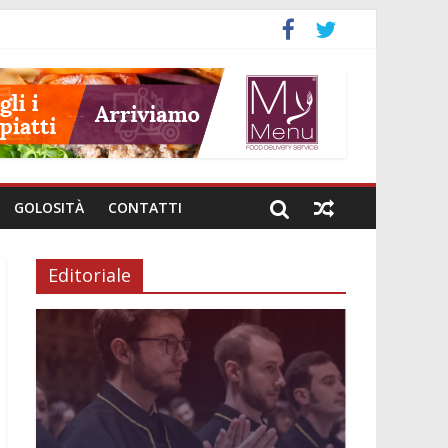
a
nali
investimenti
i genere
e intestinale
GOLOSITÀ
CONTATTI
Editoriale