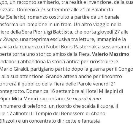
lupo
, un racconto semiserio, tra realtà e invenzione, della su
erizzata. Domenica 23 settembre alle 21 al Palaberta
ka
(Sellerio), romanzo costruito a partire da un banale
rasforma un lampione in un tram. Un altro viaggio nella
riere della Sera
Pierluigi Battista
, che porta giovedì 27 alle
or Zivago
, unanteprima esclusiva tra letture, immagini e la
la vita da romanzo di Nobel Boris Pasternak a sessantanni
aberta torna uno storico amico della Fiera,
Valerio Massimo
dadori) abbandona la storia antica per ricostruire le
ario Giraldi, partigiano partito dopo la guerra per il Cong
 alla sua attenzione. Grande attesa anche per lincontro
ontrerà il pubblico della Fiera delle Parole venerdì 21
ntegrotto. Domenica 16 settembre allHotel Millepini di
 Piper
Mita Medici
raccontano
Se ricordi il mio
numero di telefono, un ricordo che scalda il cuore, il
le 17 allhotel Il Tempio del Benessere di Abano
(Rizzoli) e un concentrato di ricette e fantasia.