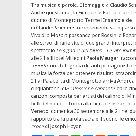
Tra musica e parole. E lomaggio a Claudio S
Anche questanno, la Fiera delle Parole è anch
duomo di Montegrotto Terme l
Ensemble de I 
di
Claudio Scimone,
recentemente scomparso. Su
Vivaldi a Mozart passando per Rossini e Pagani
alle straordinarie vite di due grandi interpreti
spettacolo
Le signore del blues – Le vite inimit
alle 21 allHotel Millepini
Paola Maugeri
racco
mondo
: una fotografia di tanti protagonisti 
musica la forza per ottenere risultati straordin
21 al Palaberta di Montegrotto arriva
Andrea 
cinquantanni di
Professione cantante
: dalle c
canzoni composte per artisti del calibro di Mi
belli del mondo. Torna alla Fiera delle Parole
Veneto
, domenica 30 settembre alle 21 nel du
rapporto tra la parola sacra e il suono: le em
croce
di Joseph Haydn.