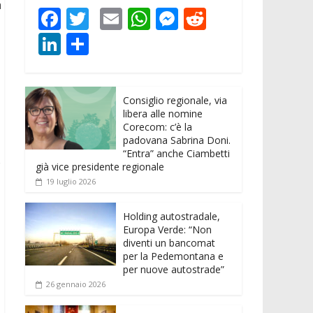
a
F
T
E
W
M
R
ac
w
m
h
e
e
Li
C
e
itt
ai
at
ss
d
n
o
b
er
l
s
e
di
k
n
o
A
n
t
Consiglio regionale, via
e
di
libera alle nomine
o
p
g
dI
vi
Corecom: c’è la
padovana Sabrina Doni.
k
p
er
n
di
“Entra” anche Ciambetti
o
già vice presidente regionale
19 luglio 2026
Holding autostradale,
Europa Verde: “Non
diventi un bancomat
per la Pedemontana e
per nuove autostrade”
26 gennaio 2026