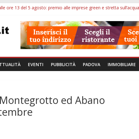
lle ore 13 del 5 agosto: premio alle imprese green e stretta sull’acqu
lle ore 21: SIT torna all’utile, crescono le auto nuove e concorsi comu
iù tempo alle imprese del Padovano: prorogate le comunicazioni sugli 
i non fanno perdere la NASpI: le tutele previste nei casi di violenza d
erative, uno studio dell’Università di Padova parte dall’infiammazion
TTUALITÀ
EVENTI
PUBBLICITÀ
PADOVA
IMMOBILIARE
 a Montegrotto ed Abano
ttembre