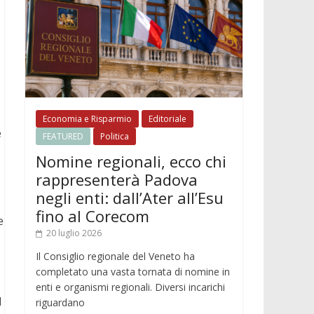
Economia e Risparmio
Editoriale
e
FEATURED
Politica
Nomine regionali, ecco chi
rappresenterà Padova
negli enti: dall’Ater all’Esu
fino al Corecom
e
20 luglio 2026
Il Consiglio regionale del Veneto ha
completato una vasta tornata di nomine in
enti e organismi regionali. Diversi incarichi
l
riguardano