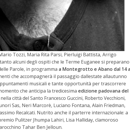
rio Tozzi, Maria Rita Parsi, Pierluigi Battista, Arrigo
oltanto alcuni degli ospiti che le Terme Euganee si preparano
 delle Parole, in programma
a Montegrotto e Abano dal 14 a
menti che accompagnerà il passaggio dallestate allautunno
 appuntamenti musicali e tante opportunità per trascorrere
 momento che anticipa la tredicesima
edizione padovana del
esi nella città del Santo Francesco Guccini, Roberto Vecchioni,
runori Sas, Neri Marcorè, Luciano Fontana, Alain Friedman,
ssimo Recalcati. Nutrito anche il parterre internazionale: a
 premio Pulitzer Jhumpa Lahiri, Lisa Halliday, clamoroso
marocchino Tahar Ben Jelloun.