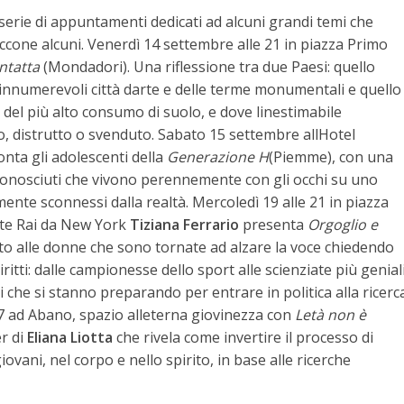
serie di appuntamenti dedicati ad alcuni grandi temi che
Eccone alcuni. Venerdì 14 settembre alle 21 in piazza Primo
 intatta
(Mondadori). Una riflessione tra due Paesi: quello
e innumerevoli città darte e delle terme monumentali e quello
 del più alto consumo di suolo, e dove linestimabile
o, distrutto o svenduto. Sabato 15 settembre allHotel
onta gli adolescenti della
Generazione H
(Piemme), con una
conosciuti che vivono perennemente con gli occhi su uno
nte sconnessi dalla realtà. Mercoledì 19 alle 21 in piazza
te Rai da New York
Tiziana Ferrario
presenta
Orgoglio e
ato alle donne che sono tornate ad alzare la voce chiedendo
iritti: dalle campionesse dello sport alle scienziate più geniali
 che si stanno preparando per entrare in politica alla ricerc
17 ad Abano, spazio alleterna giovinezza con
Letà non è
er di
Eliana Liotta
che rivela come invertire il processo di
vani, nel corpo e nello spirito, in base alle ricerche