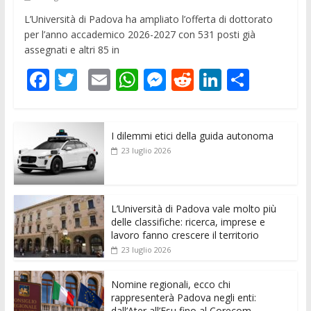
L’Università di Padova ha ampliato l’offerta di dottorato
per l’anno accademico 2026-2027 con 531 posti già
assegnati e altri 85 in
F
T
E
W
M
R
Li
C
ac
w
m
h
e
e
n
o
e
itt
ai
at
ss
d
k
n
I dilemmi etici della guida autonoma
b
er
l
s
e
di
e
di
23 luglio 2026
o
A
n
t
dI
vi
o
p
g
n
di
k
p
er
L’Università di Padova vale molto più
delle classifiche: ricerca, imprese e
lavoro fanno crescere il territorio
23 luglio 2026
Nomine regionali, ecco chi
rappresenterà Padova negli enti:
dall’Ater all’Esu fino al Corecom