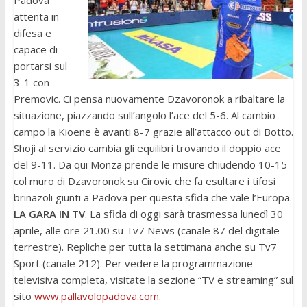
Padova
attenta in
difesa e
capace di
portarsi sul
3-1 con
Premovic. Ci pensa nuovamente Dzavoronok a ribaltare la
situazione, piazzando sull’angolo l’ace del 5-6. Al cambio
campo la Kioene è avanti 8-7 grazie all’attacco out di Botto.
Shoji al servizio cambia gli equilibri trovando il doppio ace
del 9-11. Da qui Monza prende le misure chiudendo 10-15
col muro di Dzavoronok su Cirovic che fa esultare i tifosi
brinazoli giunti a Padova per questa sfida che vale l’Europa.
LA GARA IN TV
. La sfida di oggi sarà trasmessa lunedì 30
aprile, alle ore 21.00 su Tv7 News (canale 87 del digitale
terrestre). Repliche per tutta la settimana anche su Tv7
Sport (canale 212). Per vedere la programmazione
televisiva completa, visitate la sezione “TV e streaming” sul
sito
www.pallavolopadova.com
.