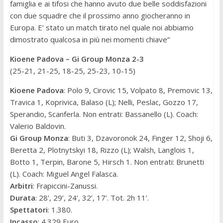
famiglia e ai tifosi che hanno avuto due belle soddisfazioni
con due squadre che il prossimo anno giocheranno in
Europa. E’ stato un match tirato nel quale noi abbiamo
dimostrato qualcosa in più nei momenti chiave”
Kioene Padova – Gi Group Monza 2-3
(25-21, 21-25, 18-25, 25-23, 10-15)
Kioene Padova
: Polo 9, Cirovic 15, Volpato 8, Premovic 13,
Travica 1, Koprivica, Balaso (L); Nelli, Peslac, Gozzo 17,
Sperandio, Scanferla. Non entrati: Bassanello (L). Coach:
Valerio Baldovin.
Gi Group Monza
: Buti 3, Dzavoronok 24, Finger 12, Shoji 6,
Beretta 2, Plotnytskyi 18, Rizzo (L); Walsh, Langlois 1,
Botto 1, Terpin, Barone 5, Hirsch 1. Non entrati: Brunetti
(L). Coach: Miguel Angel Falasca.
Arbitri
: Frapiccini-Zanussi.
Durata
: 28’, 29’, 24’, 32’, 17’. Tot. 2h 11’.
Spettatori
: 1.380.
Incasso
: 4.329 Euro.