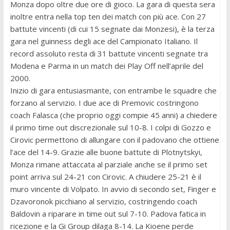
Monza dopo oltre due ore di gioco. La gara di questa sera
inoltre entra nella top ten dei match con più ace. Con 27
battute vincenti (di cui 15 segnate dai Monzesi), è la terza
gara nel guinness degli ace del Campionato Italiano. Il
record assoluto resta di 31 battute vincenti segnate tra
Modena e Parma in un match dei Play Off nell’aprile del
2000.
Inizio di gara entusiasmante, con entrambe le squadre che
forzano al servizio. I due ace di Premovic costringono
coach Falasca (che proprio oggi compie 45 anni) a chiedere
il primo time out discrezionale sul 10-8. I colpi di Gozzo e
Cirovic permettono di allungare con il padovano che ottiene
l’ace del 14-9. Grazie alle buone battute di Plotnytskyi,
Monza rimane attaccata al parziale anche se il primo set
point arriva sul 24-21 con Cirovic. A chiudere 25-21 è il
muro vincente di Volpato. In avvio di secondo set, Finger e
Dzavoronok picchiano al servizio, costringendo coach
Baldovin a riparare in time out sul 7-10. Padova fatica in
ricezione e la Gi Group dilaga 8-14. La Kioene perde