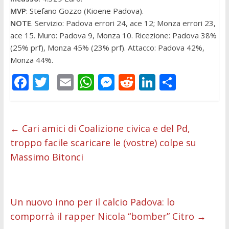
MVP
: Stefano Gozzo (Kioene Padova).
NOTE
. Servizio: Padova errori 24, ace 12; Monza errori 23,
ace 15. Muro: Padova 9, Monza 10. Ricezione: Padova 38%
(25% prf), Monza 45% (23% prf). Attacco: Padova 42%,
Monza 44%.
F
T
E
W
M
R
Li
C
ac
w
m
h
e
e
n
o
e
itt
ai
at
ss
d
k
n
b
er
l
s
e
di
e
di
←
Cari amici di Coalizione civica e del Pd,
troppo facile scaricare le (vostre) colpe su
o
A
n
t
dI
vi
Massimo Bitonci
o
p
g
n
di
k
p
er
Un nuovo inno per il calcio Padova: lo
comporrà il rapper Nicola “bomber” Citro
→