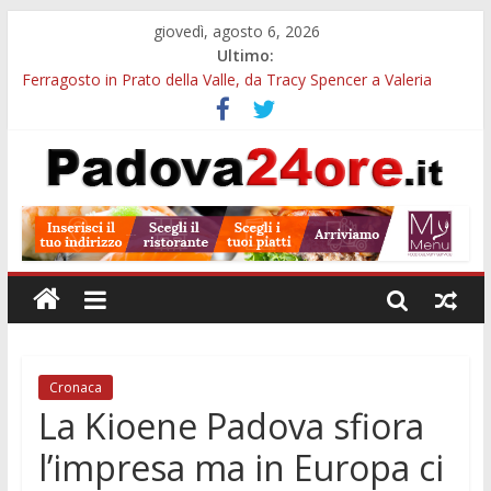
giovedì, agosto 6, 2026
Ultimo:
Ferragosto in Prato della Valle, da Tracy Spencer a Valeria
Rossi: musica e fuochi
Euganea Film Festival 2026: 49 opere e 18 anteprime nei Colli
Euganei
Notturni padovani al Museo della Natura e dell’Uomo: date e
biglietti
Organi in 3D al MUSME: il corpo umano si esplora con i visori
VR
Musei gratis a Padova per tutto agosto: chi entra e quali sedi
visitare
Cronaca
La Kioene Padova sfiora
l’impresa ma in Europa ci