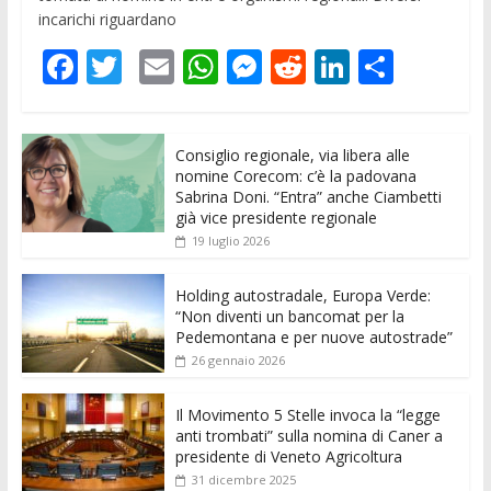
incarichi riguardano
F
T
E
W
M
R
Li
C
ac
w
m
h
e
e
n
o
e
itt
ai
at
ss
d
k
n
Consiglio regionale, via libera alle
b
er
l
s
e
di
e
di
nomine Corecom: c’è la padovana
o
A
n
t
dI
vi
Sabrina Doni. “Entra” anche Ciambetti
già vice presidente regionale
o
p
g
n
di
19 luglio 2026
k
p
er
Holding autostradale, Europa Verde:
“Non diventi un bancomat per la
Pedemontana e per nuove autostrade”
26 gennaio 2026
Il Movimento 5 Stelle invoca la “legge
anti trombati” sulla nomina di Caner a
presidente di Veneto Agricoltura
31 dicembre 2025