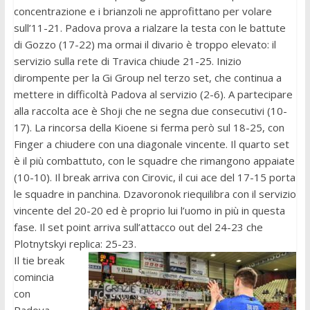
concentrazione e i brianzoli ne approfittano per volare
sull’11-21. Padova prova a rialzare la testa con le battute
di Gozzo (17-22) ma ormai il divario è troppo elevato: il
servizio sulla rete di Travica chiude 21-25. Inizio
dirompente per la Gi Group nel terzo set, che continua a
mettere in difficoltà Padova al servizio (2-6). A partecipare
alla raccolta ace è Shoji che ne segna due consecutivi (10-
17). La rincorsa della Kioene si ferma però sul 18-25, con
Finger a chiudere con una diagonale vincente. Il quarto set
è il più combattuto, con le squadre che rimangono appaiate
(10-10). Il break arriva con Cirovic, il cui ace del 17-15 porta
le squadre in panchina. Dzavoronok riequilibra con il servizio
vincente del 20-20 ed è proprio lui l’uomo in più in questa
fase. Il set point arriva sull’attacco out del 24-23 che
Plotnytskyi replica: 25-23.
Il tie break
comincia
con