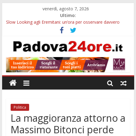
venerdì, agosto 7, 2026
Ultimo:
Slow Looking agli Eremitani: un’ora per osservare davvero
un’opera
Bando sicurezza urbana Veneto: 650mila euro per Comuni e
Polizie locali
Sicurezza esodo estivo Padova: più controlli su strade, stazioni
e treni
Bonus trasporto pubblico Veneto: 200 euro per l’abbonamento
annuale
Notizie di Padova alle ore 10: arresto, fermata Busitalia e
tregua dal caldo
Politica
La maggioranza attorno a
Massimo Bitonci perde