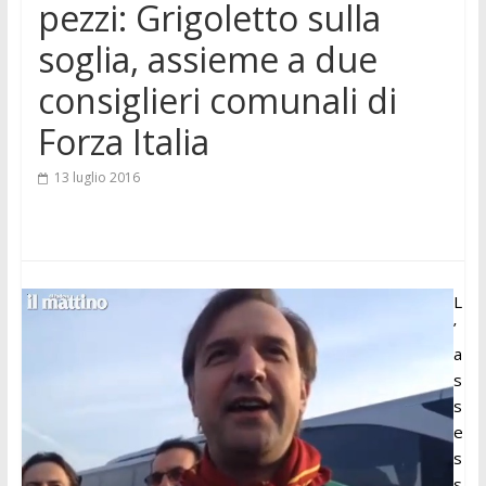
pezzi: Grigoletto sulla
soglia, assieme a due
consiglieri comunali di
Forza Italia
13 luglio 2016
L
’
a
s
s
e
s
s