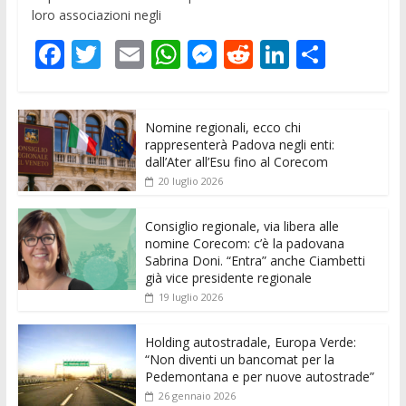
loro associazioni negli
F
T
E
W
M
R
Li
C
ac
w
m
h
e
e
n
o
e
itt
ai
at
ss
d
k
n
Nomine regionali, ecco chi
b
er
l
s
e
di
e
di
rappresenterà Padova negli enti:
o
A
n
t
dI
vi
dall’Ater all’Esu fino al Corecom
20 luglio 2026
o
p
g
n
di
k
p
er
Consiglio regionale, via libera alle
nomine Corecom: c’è la padovana
Sabrina Doni. “Entra” anche Ciambetti
già vice presidente regionale
19 luglio 2026
Holding autostradale, Europa Verde:
“Non diventi un bancomat per la
Pedemontana e per nuove autostrade”
26 gennaio 2026