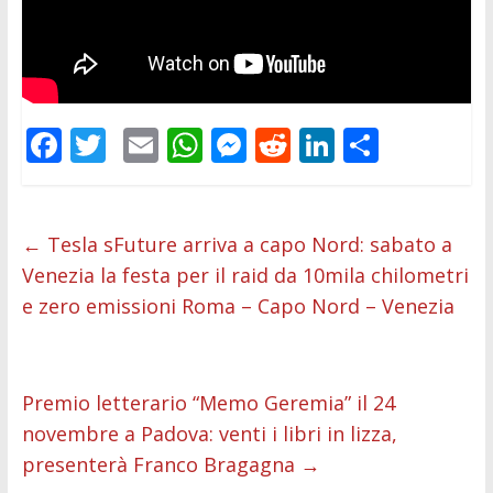
F
T
E
W
M
R
Li
C
ac
w
m
h
e
e
n
o
e
itt
ai
at
ss
d
k
n
b
er
l
s
e
di
e
di
←
Tesla sFuture arriva a capo Nord: sabato a
Venezia la festa per il raid da 10mila chilometri
o
A
n
t
dI
vi
e zero emissioni Roma – Capo Nord – Venezia
o
p
g
n
di
k
p
er
Premio letterario “Memo Geremia” il 24
novembre a Padova: venti i libri in lizza,
presenterà Franco Bragagna
→