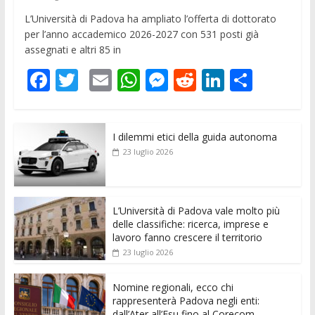
L’Università di Padova ha ampliato l’offerta di dottorato
per l’anno accademico 2026-2027 con 531 posti già
assegnati e altri 85 in
F
T
E
W
M
R
Li
C
ac
w
m
h
e
e
n
o
e
itt
ai
at
ss
d
k
n
I dilemmi etici della guida autonoma
b
er
l
s
e
di
e
di
23 luglio 2026
o
A
n
t
dI
vi
o
p
g
n
di
k
p
er
L’Università di Padova vale molto più
delle classifiche: ricerca, imprese e
lavoro fanno crescere il territorio
23 luglio 2026
Nomine regionali, ecco chi
rappresenterà Padova negli enti:
dall’Ater all’Esu fino al Corecom