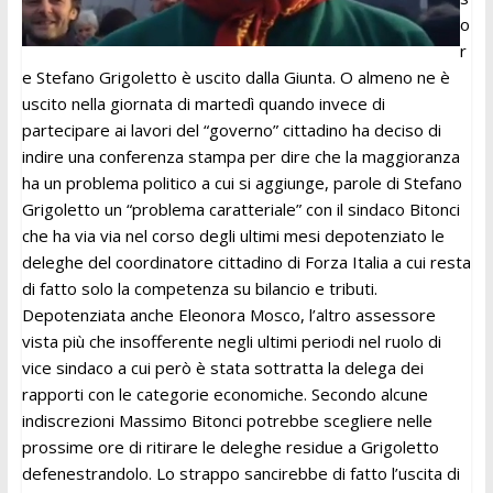
o
r
e Stefano Grigoletto è uscito dalla Giunta. O almeno ne è
uscito nella giornata di martedì quando invece di
partecipare ai lavori del “governo” cittadino ha deciso di
indire una conferenza stampa per dire che la maggioranza
ha un problema politico a cui si aggiunge, parole di Stefano
Grigoletto un “problema caratteriale” con il sindaco Bitonci
che ha via via nel corso degli ultimi mesi depotenziato le
deleghe del coordinatore cittadino di Forza Italia a cui resta
di fatto solo la competenza su bilancio e tributi.
Depotenziata anche Eleonora Mosco, l’altro assessore
vista più che insofferente negli ultimi periodi nel ruolo di
vice sindaco a cui però è stata sottratta la delega dei
rapporti con le categorie economiche. Secondo alcune
indiscrezioni Massimo Bitonci potrebbe scegliere nelle
prossime ore di ritirare le deleghe residue a Grigoletto
defenestrandolo. Lo strappo sancirebbe di fatto l’uscita di