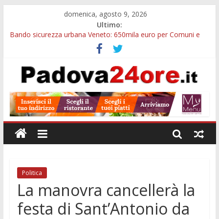
domenica, agosto 9, 2026
Ultimo:
Bando sicurezza urbana Veneto: 650mila euro per Comuni e
Polizie locali
Restauro 2026, chiuse le domande: 2,5 milioni per formare
nuove competenze in Veneto
Calici di Stelle Arzergrande: astronomia, musica e sapori al
Casone Azzurro
Notizie di Padova alle ore 10: censimento a Monselice, arresto
antidroga e siccità
Notizie di Padova alle ore 23: maltrattamenti, arresto a
Limena e progetto Cool Shop
Politica
La manovra cancellerà la
festa di Sant’Antonio da