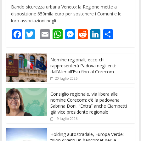
Bando sicurezza urbana Veneto: la Regione mette a
disposizione 650mila euro per sostenere i Comuni e le
loro associazioni negli
F
T
E
W
M
R
Li
C
ac
w
m
h
e
e
n
o
e
itt
ai
at
ss
d
k
n
Nomine regionali, ecco chi
b
er
l
s
e
di
e
di
rappresenterà Padova negli enti:
o
A
n
t
dI
vi
dall’Ater all’Esu fino al Corecom
20 luglio 2026
o
p
g
n
di
k
p
er
Consiglio regionale, via libera alle
nomine Corecom: c’è la padovana
Sabrina Doni. “Entra” anche Ciambetti
già vice presidente regionale
19 luglio 2026
Holding autostradale, Europa Verde:
“Non diventi un bancomat per la