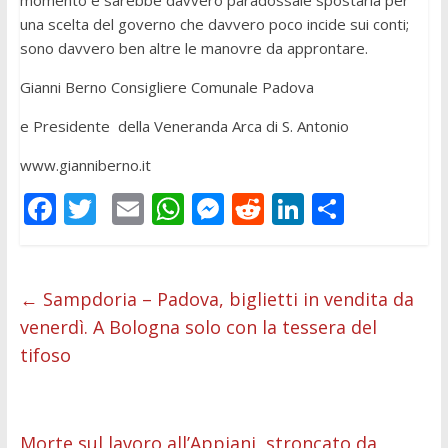
momento e sarebbe davvero paradossale spostarla per
una scelta del governo che davvero poco incide sui conti;
sono davvero ben altre le manovre da approntare.
Gianni Berno Consigliere Comunale Padova
e Presidente della Veneranda Arca di S. Antonio
www.gianniberno.it
F
T
E
W
M
R
Li
C
ac
w
m
h
e
e
n
o
e
itt
ai
at
ss
d
k
n
b
er
l
s
e
di
e
di
←
Sampdoria – Padova, biglietti in vendita da
venerdì. A Bologna solo con la tessera del
o
A
n
t
dI
vi
tifoso
o
p
g
n
di
k
p
er
Morte sul lavoro all’Appiani, stroncato da