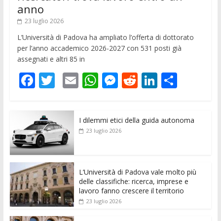
anno
23 luglio 2026
L’Università di Padova ha ampliato l’offerta di dottorato
per l’anno accademico 2026-2027 con 531 posti già
assegnati e altri 85 in
F
T
E
W
M
R
Li
C
ac
w
m
h
e
e
n
o
e
itt
ai
at
ss
d
k
n
I dilemmi etici della guida autonoma
b
er
l
s
e
di
e
di
23 luglio 2026
o
A
n
t
dI
vi
o
p
g
n
di
k
p
er
L’Università di Padova vale molto più
delle classifiche: ricerca, imprese e
lavoro fanno crescere il territorio
23 luglio 2026