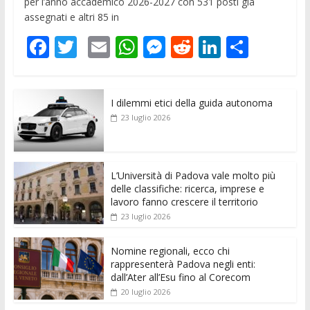
per l’anno accademico 2026-2027 con 531 posti già
assegnati e altri 85 in
F
T
E
W
M
R
Li
C
ac
w
m
h
e
e
n
o
e
itt
ai
at
ss
d
k
n
I dilemmi etici della guida autonoma
b
er
l
s
e
di
e
di
23 luglio 2026
o
A
n
t
dI
vi
o
p
g
n
di
k
p
er
L’Università di Padova vale molto più
delle classifiche: ricerca, imprese e
lavoro fanno crescere il territorio
23 luglio 2026
Nomine regionali, ecco chi
rappresenterà Padova negli enti:
dall’Ater all’Esu fino al Corecom
20 luglio 2026