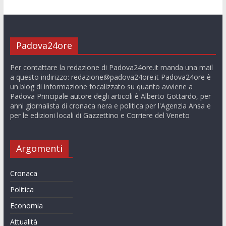
Padova24ore
Per contattare la redazione di Padova24ore.it manda una mail
a questo indirizzo:
redazione@padova24ore.it
Padova24ore è
un blog di informazione focalizzato su quanto avviene a
Padova Principale autore degli articoli è Alberto Gottardo, per
anni giornalista di cronaca nera e politica per l'Agenzia Ansa e
per le edizioni locali di Gazzettino e Corriere del Veneto
Argomenti
Cronaca
Politica
Economia
Attualità