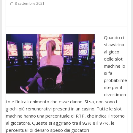
8 settembre 2021
Quando ci
si avvicina
al gioco
delle slot
machine lo
si fa
probabilme
nte per il
divertimen
to e l’intrattenimento che esse danno. Si sa, non sono i
giochi più remunerativi presenti in un casino. Tutte le slot
machine hanno una percentuale di RTP, che indica il ritorno
al giocatore. Queste si aggirano tra il 92% e il 97%, le
percentuali di denaro speso dai giocatori