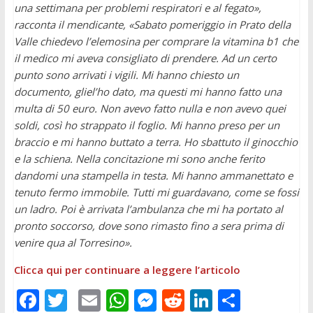
una settimana per problemi respiratori e al fegato»,
racconta il mendicante, «Sabato pomeriggio in Prato della
Valle chiedevo l’elemosina per comprare la vitamina b1 che
il medico mi aveva consigliato di prendere. Ad un certo
punto sono arrivati i vigili. Mi hanno chiesto un
documento, gliel’ho dato, ma questi mi hanno fatto una
multa di 50 euro. Non avevo fatto nulla e non avevo quei
soldi, così ho strappato il foglio. Mi hanno preso per un
braccio e mi hanno buttato a terra. Ho sbattuto il ginocchio
e la schiena. Nella concitazione mi sono anche ferito
dandomi una stampella in testa. Mi hanno ammanettato e
tenuto fermo immobile. Tutti mi guardavano, come se fossi
un ladro. Poi è arrivata l’ambulanza che mi ha portato al
pronto soccorso, dove sono rimasto fino a sera prima di
venire qua al Torresino».
Clicca qui per continuare a leggere l’articolo
F
T
E
W
M
R
Li
C