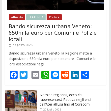
Attualità
FEATURED
Politica
Bando sicurezza urbana Veneto:
650mila euro per Comuni e Polizie
locali
7 agosto 2026
Bando sicurezza urbana Veneto: la Regione mette a
disposizione 650mila euro per sostenere i Comuni e le
loro associazioni negli
F
T
E
W
M
R
Li
C
ac
w
m
h
e
e
n
o
e
itt
ai
at
ss
d
k
n
Nomine regionali, ecco chi
b
er
l
s
e
di
e
di
rappresenterà Padova negli enti:
o
A
n
t
dI
vi
dall’Ater all’Esu fino al Corecom
20 luglio 2026