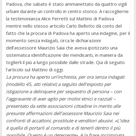
Padova, che sabato è stato ammanettato da quattro vigili
urbani durante un controllo in centro storico. A raccoglierne
la testimonianza Alice Ferretti sul Mattino di Padova
mentre nello stesso articolo Carlo Bellotto dà conto del
fatto che la procura di Padova ha aperto una indagine, per il
momento senza indagati, circa le dichiarazioni
dell’assessore Maurizio Saia che aveva ipotizzato una
sistematica identificazione dei mendicanti, in maniera da
toglierli il più a lungo possibile dalle strade. Qui di seguito
l’articolo sul Mattino di oggi.
La procura ha aperto un’inchiesta, per ora senza indagati
(modello 45, atti relativi) a seguito dell’esposto per
istigazione a delinquere per sequestro di persona – con
l’aggravante di aver agito per motivi etnici e razziali –
presentato da sette associazioni cittadine in merito alle
presunte affermazioni dell’assessore Maurizio Saia nei
confronti di accattoni, prostitute e venditori abusivi. «L’idea
è quella di portarli al comando e di tenerli dentro il più
possibile. Questo è un deterrente», è la frase incriminata.