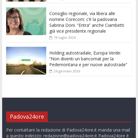
o
p
g
n
di
k
p
er
Consiglio regionale, via libera alle
nomine Corecom: c’è la padovana
Sabrina Doni. “Entra” anche Ciambetti
già vice presidente regionale
19 luglio 2026
Holding autostradale, Europa Verde:
“Non diventi un bancomat per la
Pedemontana e per nuove autostrade”
26 gennaio 2026
Padova24ore
Per contattare la redazione di Padova24ore.it manda una mail
a questo indirizzo:
redazione@padova24ore.it
Padova24ore è