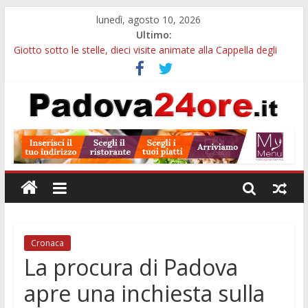
lunedì, agosto 10, 2026
Ultimo:
Giotto sotto le stelle, dieci visite animate alla Cappella degli
Scrovegni a settembre
Notizie di Padova alle ore 23: borse Eni, musei gratuiti e
scadenze universitarie
Concorso Claudio Scimone, 14mila euro ai giovani musicisti:
candidature entro ottobre
Gemellaggi internazionali, 100mila euro ai Comuni veneti:
domande entro il 7 settembre
Alloggi ESU Padova 2026-2027: requisiti, scadenze e domanda
per ottenere un posto letto
Cronaca
La procura di Padova
apre una inchiesta sulla