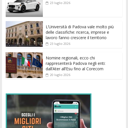
b
er
l
s
e
di
e
di
23 luglio 2026
o
A
n
t
dI
vi
o
p
g
n
di
k
p
er
L’Università di Padova vale molto più
delle classifiche: ricerca, imprese e
lavoro fanno crescere il territorio
23 luglio 2026
Nomine regionali, ecco chi
rappresenterà Padova negli enti:
dall’Ater all’Esu fino al Corecom
20 luglio 2026