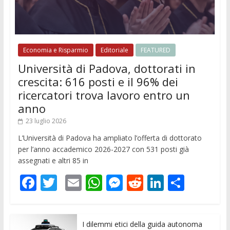
Economia e Risparmio
Editoriale
FEATURED
Università di Padova, dottorati in
crescita: 616 posti e il 96% dei
ricercatori trova lavoro entro un
anno
23 luglio 2026
L’Università di Padova ha ampliato l’offerta di dottorato
per l’anno accademico 2026-2027 con 531 posti già
assegnati e altri 85 in
F
T
E
W
M
R
Li
C
ac
w
m
h
e
e
n
o
e
itt
ai
at
ss
d
k
n
I dilemmi etici della guida autonoma