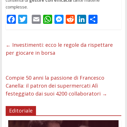
consenta di
gestire con efficacia
tante materie
complesse.
F
T
E
W
M
R
Li
C
ac
w
m
h
e
e
n
o
e
itt
ai
at
ss
d
k
n
b
er
l
s
e
di
e
di
←
Investimenti: ecco le regole da rispettare
per giocare in borsa
o
A
n
t
dI
vi
o
p
g
n
di
k
p
er
Compie 50 anni la passione di Francesco
Canella: il patron dei supermercati Alì
festeggiato dai suoi 4200 collaboratori
→
Editoriale