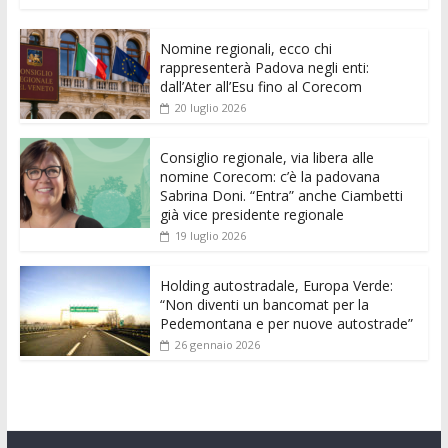
e
itt
ai
at
ss
d
k
n
Nomine regionali, ecco chi
b
er
l
s
e
di
e
di
rappresenterà Padova negli enti:
o
A
n
t
dI
vi
dall’Ater all’Esu fino al Corecom
20 luglio 2026
o
p
g
n
di
k
p
er
Consiglio regionale, via libera alle
nomine Corecom: c’è la padovana
Sabrina Doni. “Entra” anche Ciambetti
già vice presidente regionale
19 luglio 2026
Holding autostradale, Europa Verde:
“Non diventi un bancomat per la
Pedemontana e per nuove autostrade”
26 gennaio 2026