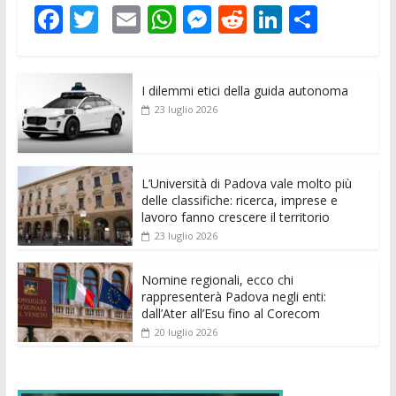
F
T
E
W
M
R
Li
C
ac
w
m
h
e
e
n
o
e
itt
ai
at
ss
d
k
n
I dilemmi etici della guida autonoma
b
er
l
s
e
di
e
di
23 luglio 2026
o
A
n
t
dI
vi
o
p
g
n
di
k
p
er
L’Università di Padova vale molto più
delle classifiche: ricerca, imprese e
lavoro fanno crescere il territorio
23 luglio 2026
Nomine regionali, ecco chi
rappresenterà Padova negli enti:
dall’Ater all’Esu fino al Corecom
20 luglio 2026