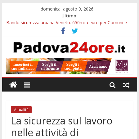
domenica, agosto 9, 2026
Ultimo:
Bando sicurezza urbana Veneto: 650mila euro per Comuni e
Polizie locali
Restauro 2026, chiuse le domande: 2,5 milioni per formare
nuove competenze in Veneto
Calici di Stelle Arzergrande: astronomia, musica e sapori al
Casone Azzurro
Notizie di Padova alle ore 10: censimento a Monselice, arresto
antidroga e siccità
Notizie di Padova alle ore 23: maltrattamenti, arresto a
Limena e progetto Cool Shop
Attualità
La sicurezza sul lavoro
nelle attività di