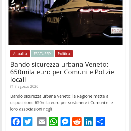
Attualità
FEATURED
Politica
Bando sicurezza urbana Veneto:
650mila euro per Comuni e Polizie
locali
7 agosto 2026
Bando sicurezza urbana Veneto: la Regione mette a
disposizione 650mila euro per sostenere i Comuni e le
loro associazioni negli
F
T
E
W
M
R
Li
C
ac
w
m
h
e
e
n
o