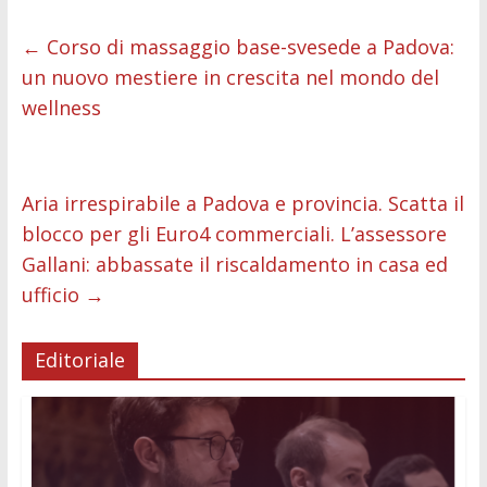
e
itt
ai
at
ss
d
k
n
b
er
l
s
e
di
e
di
←
Corso di massaggio base-svesede a Padova:
un nuovo mestiere in crescita nel mondo del
o
A
n
t
dI
vi
wellness
o
p
g
n
di
k
p
er
Aria irrespirabile a Padova e provincia. Scatta il
blocco per gli Euro4 commerciali. L’assessore
Gallani: abbassate il riscaldamento in casa ed
ufficio
→
Editoriale