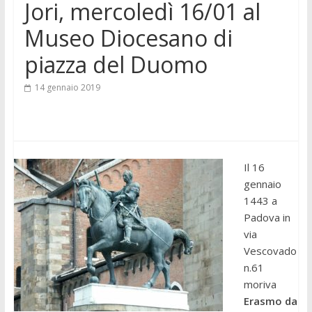
Jori, mercoledì 16/01 al
Museo Diocesano di
piazza del Duomo
14 gennaio 2019
Il 16
gennaio
1443 a
Padova in
via
Vescovado
n.61
moriva
Erasmo da