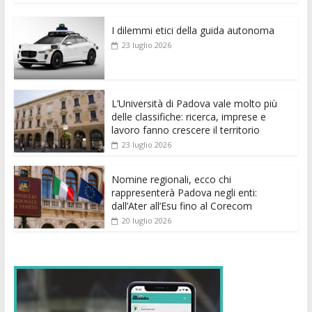
e
itt
ai
at
ss
d
k
n
I dilemmi etici della guida autonoma
b
er
l
s
e
di
e
di
23 luglio 2026
o
A
n
t
dI
vi
o
p
g
n
di
k
p
er
L’Università di Padova vale molto più
delle classifiche: ricerca, imprese e
lavoro fanno crescere il territorio
23 luglio 2026
Nomine regionali, ecco chi
rappresenterà Padova negli enti:
dall’Ater all’Esu fino al Corecom
20 luglio 2026