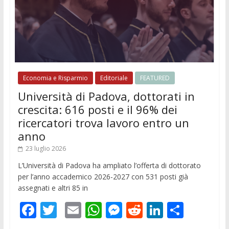
Economia e Risparmio
Editoriale
FEATURED
Università di Padova, dottorati in
crescita: 616 posti e il 96% dei
ricercatori trova lavoro entro un
anno
23 luglio 2026
L’Università di Padova ha ampliato l’offerta di dottorato
per l’anno accademico 2026-2027 con 531 posti già
assegnati e altri 85 in
F
T
E
W
M
R
Li
C
ac
w
m
h
e
e
n
o