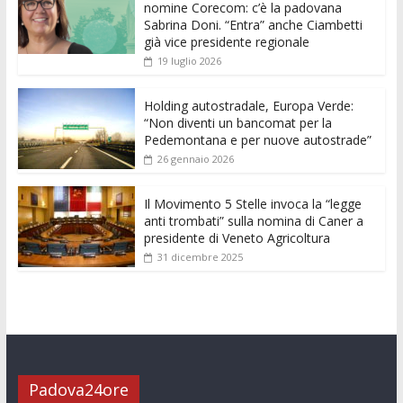
b
er
l
s
e
di
e
di
nomine Corecom: c’è la padovana
o
A
n
t
dI
vi
Sabrina Doni. “Entra” anche Ciambetti
già vice presidente regionale
o
p
g
n
di
19 luglio 2026
k
p
er
Holding autostradale, Europa Verde:
“Non diventi un bancomat per la
Pedemontana e per nuove autostrade”
26 gennaio 2026
Il Movimento 5 Stelle invoca la “legge
anti trombati” sulla nomina di Caner a
presidente di Veneto Agricoltura
31 dicembre 2025
Padova24ore