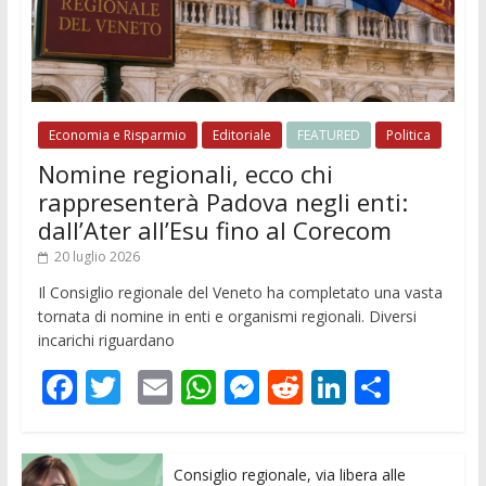
Economia e Risparmio
Editoriale
FEATURED
Politica
Nomine regionali, ecco chi
rappresenterà Padova negli enti:
dall’Ater all’Esu fino al Corecom
20 luglio 2026
Il Consiglio regionale del Veneto ha completato una vasta
tornata di nomine in enti e organismi regionali. Diversi
incarichi riguardano
F
T
E
W
M
R
Li
C
ac
w
m
h
e
e
n
o
e
itt
ai
at
ss
d
k
n
Consiglio regionale, via libera alle