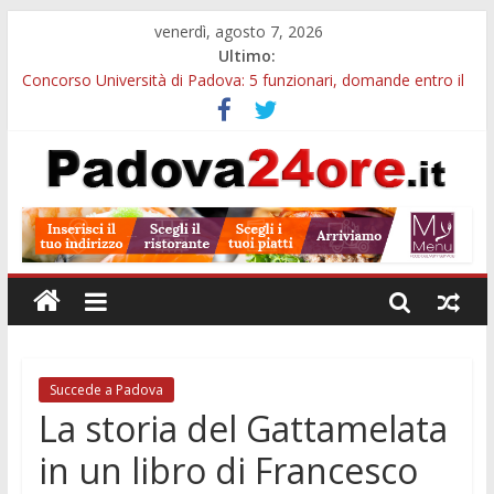
venerdì, agosto 7, 2026
Ultimo:
Concorso Università di Padova: 5 funzionari, domande entro il
7 agosto
Notizie di Padova alle ore 10: arresto, fermata Busitalia e
tregua dal caldo
Slow Looking agli Eremitani: un’ora per osservare davvero
un’opera
Notizie di Padova alle ore 21: lavoratore morto, credito sul
gasolio e IA nei Comuni
Orto Botanico Padova: visite ed escursioni fino a settembre
Succede a Padova
La storia del Gattamelata
in un libro di Francesco