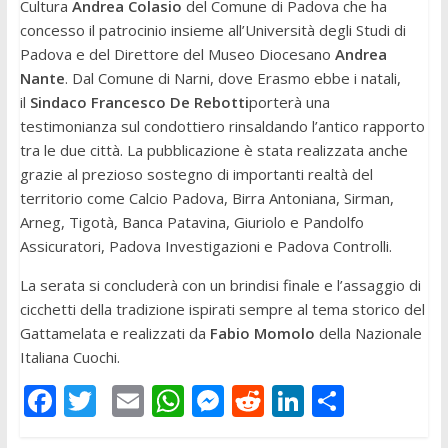
Cultura
Andrea Colasio
del Comune di Padova che ha
concesso il patrocinio insieme all’Università degli Studi di
Padova e del Direttore del Museo Diocesano
Andrea
Nante
. Dal Comune di Narni, dove Erasmo ebbe i natali,
il
Sindaco Francesco De Rebotti
porterà una
testimonianza sul condottiero rinsaldando l’antico rapporto
tra le due città. La pubblicazione è stata realizzata anche
grazie al prezioso sostegno di importanti realtà del
territorio come Calcio Padova, Birra Antoniana, Sirman,
Arneg, Tigotà, Banca Patavina, Giuriolo e Pandolfo
Assicuratori, Padova Investigazioni e Padova Controlli.
La serata si concluderà con un brindisi finale e l’assaggio di
cicchetti della tradizione ispirati sempre al tema storico del
Gattamelata e realizzati da
Fabio Momolo
della Nazionale
Italiana Cuochi.
F
T
E
W
M
R
Li
C
ac
w
m
h
e
e
n
o