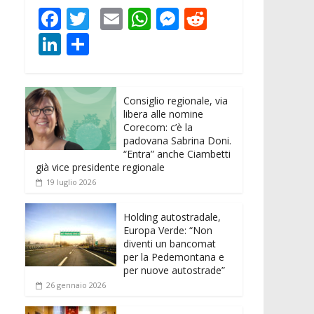
F
T
E
W
M
R
ac
w
m
h
e
e
Li
C
e
itt
ai
at
ss
d
n
o
b
er
l
s
e
di
k
n
o
A
n
t
Consiglio regionale, via
e
di
libera alle nomine
o
p
g
dI
vi
Corecom: c’è la
padovana Sabrina Doni.
k
p
er
n
di
“Entra” anche Ciambetti
già vice presidente regionale
19 luglio 2026
Holding autostradale,
Europa Verde: “Non
diventi un bancomat
per la Pedemontana e
per nuove autostrade”
26 gennaio 2026