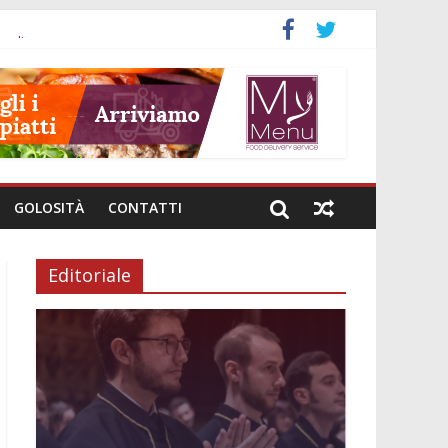
a
nali
investimenti
i genere
e intestinale
GOLOSITÀ
CONTATTI
Editoriale