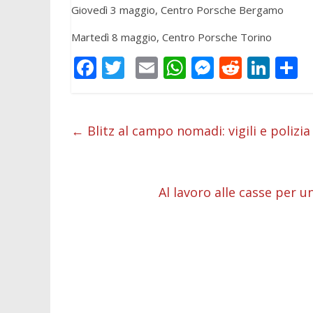
Giovedì 3 maggio, Centro Porsche Bergamo
Martedì 8 maggio, Centro Porsche Torino
F
T
E
W
M
R
Li
C
ac
w
m
h
e
e
n
o
e
itt
ai
at
ss
d
k
n
b
er
l
s
e
di
e
d
←
Blitz al campo nomadi: vigili e polizia
o
A
n
t
dI
v
o
p
g
n
d
Al lavoro alle casse per u
k
p
er