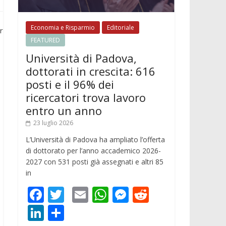
Economia e Risparmio
Editoriale
r
FEATURED
Università di Padova,
dottorati in crescita: 616
posti e il 96% dei
ricercatori trova lavoro
entro un anno
23 luglio 2026
L’Università di Padova ha ampliato l’offerta
di dottorato per l’anno accademico 2026-
2027 con 531 posti già assegnati e altri 85
in
F
T
E
W
M
R
ac
w
m
h
e
e
Li
C