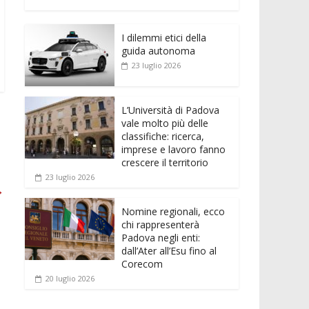
e
itt
ai
at
ss
d
n
o
b
er
l
s
e
di
k
n
o
A
n
t
I dilemmi etici della
e
di
guida autonoma
o
p
g
dI
vi
23 luglio 2026
k
p
er
n
di
L’Università di Padova
vale molto più delle
classifiche: ricerca,
imprese e lavoro fanno
crescere il territorio
23 luglio 2026
→
Nomine regionali, ecco
chi rappresenterà
Padova negli enti:
dall’Ater all’Esu fino al
Corecom
20 luglio 2026