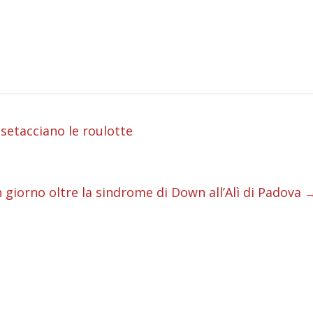
i
 setacciano le roulotte
i
i
n giorno oltre la sindrome di Down all’Alì di Padova