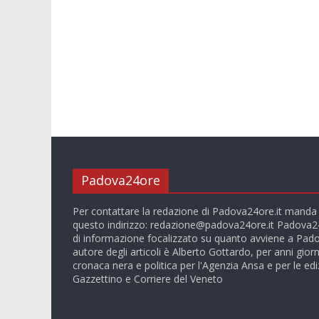
Padova24ore
Per contattare la redazione di Padova24ore.it manda
questo indirizzo:
redazione@padova24ore.it
Padova24
di informazione focalizzato su quanto avviene a Pado
autore degli articoli è Alberto Gottardo, per anni giorn
cronaca nera e politica per l'Agenzia Ansa e per le ediz
Gazzettino e Corriere del Veneto