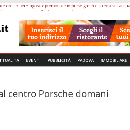
lle ore 13 del 5 agosto: premio alle imprese green e stretta sull’acqu
lle ore 21: SIT torna all’utile, crescono le auto nuove e concorsi comu
iù tempo alle imprese del Padovano: prorogate le comunicazioni sugli 
i non fanno perdere la NASpI: le tutele previste nei casi di violenza d
erative, uno studio dell’Università di Padova parte dall’infiammazion
TTUALITÀ
EVENTI
PUBBLICITÀ
PADOVA
IMMOBILIARE
 al centro Porsche domani