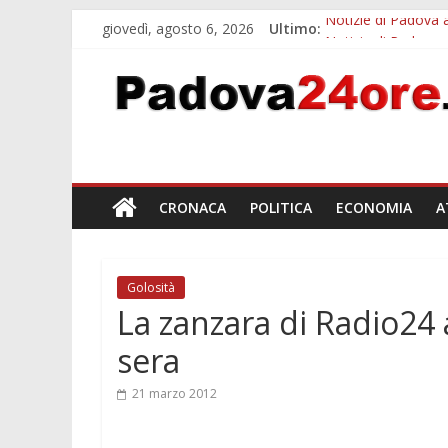
giovedì, agosto 6, 2026
Ultimo:
Notizie di Padova a
Notizie di Padova a
Transizione 4.0, p
Quando le dimission
Malattie neurodegen
CRONACA
POLITICA
ECONOMIA
A
Golosità
La zanzara di Radio24
sera
21 marzo 2012