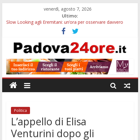
venerdì, agosto 7, 2026
Ultimo:
Slow Looking agli Eremitani: un’ora per osservare davvero
un’opera
Bando sicurezza urbana Veneto: 650mila euro per Comuni e
Polizie locali
Sicurezza esodo estivo Padova: più controlli su strade, stazioni
e treni
Bonus trasporto pubblico Veneto: 200 euro per l’abbonamento
annuale
Notizie di Padova alle ore 10: arresto, fermata Busitalia e
tregua dal caldo
Politica
L’appello di Elisa
Venturini dopo gli