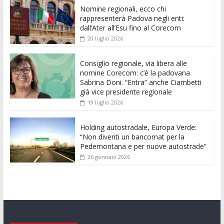
e
itt
ai
at
ss
d
k
n
Nomine regionali, ecco chi
b
er
l
s
e
di
e
di
rappresenterà Padova negli enti:
o
A
n
t
dI
vi
dall’Ater all’Esu fino al Corecom
20 luglio 2026
o
p
g
n
di
k
p
er
Consiglio regionale, via libera alle
nomine Corecom: c’è la padovana
Sabrina Doni. “Entra” anche Ciambetti
già vice presidente regionale
19 luglio 2026
Holding autostradale, Europa Verde:
“Non diventi un bancomat per la
Pedemontana e per nuove autostrade”
26 gennaio 2026