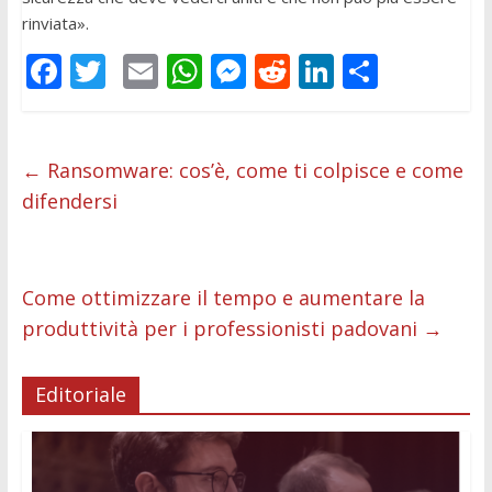
rinviata».
F
T
E
W
M
R
Li
C
ac
w
m
h
e
e
n
o
e
itt
ai
at
ss
d
k
n
b
er
l
s
e
di
e
di
←
Ransomware: cos’è, come ti colpisce e come
difendersi
o
A
n
t
dI
vi
o
p
g
n
di
k
p
er
Come ottimizzare il tempo e aumentare la
produttività per i professionisti padovani
→
Editoriale