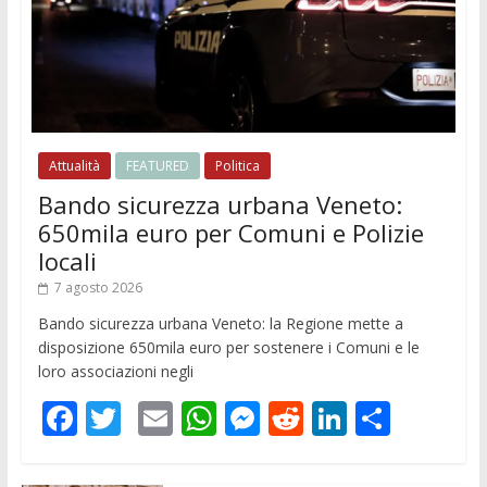
Attualità
FEATURED
Politica
Bando sicurezza urbana Veneto:
650mila euro per Comuni e Polizie
locali
7 agosto 2026
Bando sicurezza urbana Veneto: la Regione mette a
disposizione 650mila euro per sostenere i Comuni e le
loro associazioni negli
F
T
E
W
M
R
Li
C
ac
w
m
h
e
e
n
o