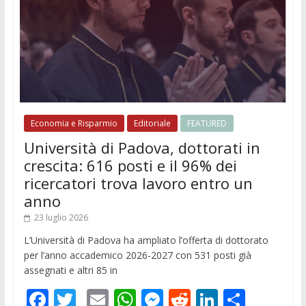
Economia e Risparmio
Editoriale
FEATURED
Università di Padova, dottorati in
crescita: 616 posti e il 96% dei
ricercatori trova lavoro entro un
anno
23 luglio 2026
L’Università di Padova ha ampliato l’offerta di dottorato
per l’anno accademico 2026-2027 con 531 posti già
assegnati e altri 85 in
F
T
E
W
M
R
Li
C