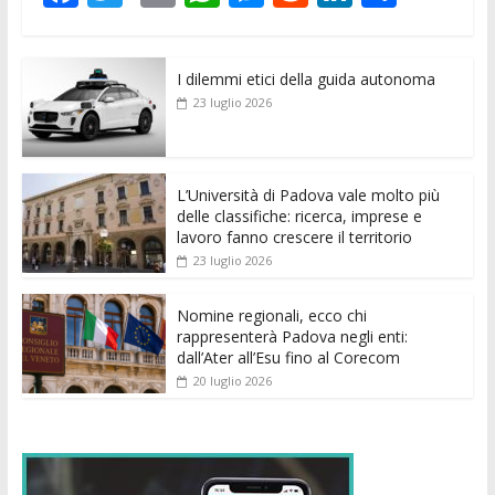
ac
w
m
h
e
e
n
o
e
itt
ai
at
ss
d
k
n
I dilemmi etici della guida autonoma
b
er
l
s
e
di
e
di
23 luglio 2026
o
A
n
t
dI
vi
o
p
g
n
di
k
p
er
L’Università di Padova vale molto più
delle classifiche: ricerca, imprese e
lavoro fanno crescere il territorio
23 luglio 2026
Nomine regionali, ecco chi
rappresenterà Padova negli enti:
dall’Ater all’Esu fino al Corecom
20 luglio 2026