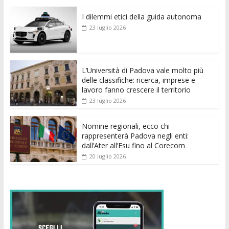
e
itt
ai
at
ss
d
k
n
I dilemmi etici della guida autonoma
b
er
l
s
e
di
e
di
23 luglio 2026
o
A
n
t
dI
vi
o
p
g
n
di
k
p
er
L’Università di Padova vale molto più
delle classifiche: ricerca, imprese e
lavoro fanno crescere il territorio
23 luglio 2026
Nomine regionali, ecco chi
rappresenterà Padova negli enti:
dall’Ater all’Esu fino al Corecom
20 luglio 2026