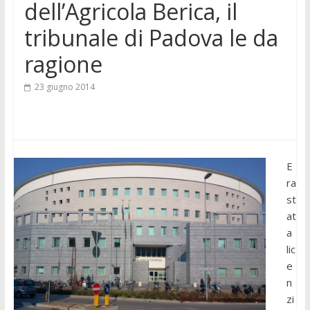
dell’Agricola Berica, il
tribunale di Padova le da
ragione
23 giugno 2014
E
ra
st
at
a
lic
e
n
zi