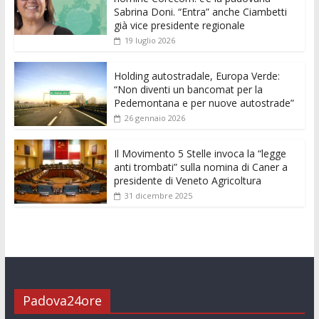
o
A
n
t
dI
vi
Sabrina Doni. “Entra” anche Ciambetti
già vice presidente regionale
o
p
g
n
di
19 luglio 2026
k
p
er
Holding autostradale, Europa Verde:
“Non diventi un bancomat per la
Pedemontana e per nuove autostrade”
26 gennaio 2026
Il Movimento 5 Stelle invoca la “legge
anti trombati” sulla nomina di Caner a
presidente di Veneto Agricoltura
31 dicembre 2025
Padova24ore