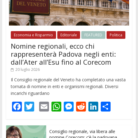
Economia e Risparmio
Editoriale
FEATURED
Politica
Nomine regionali, ecco chi
rappresenterà Padova negli enti:
dall’Ater all’Esu fino al Corecom
20 luglio 2026
Il Consiglio regionale del Veneto ha completato una vasta
tornata di nomine in enti e organismi regionali. Diversi
incarichi riguardano
F
T
E
W
M
R
Li
C
ac
w
m
h
e
e
n
o
e
itt
ai
at
ss
d
k
n
Consiglio regionale, via libera alle
b
er
l
s
e
di
e
di
nomine Corecom: c’è la padovana