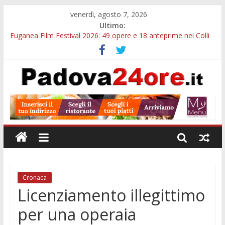
venerdì, agosto 7, 2026
Ultimo:
Euganea Film Festival 2026: 49 opere e 18 anteprime nei Colli
Euganei
Slow Looking agli Eremitani: un’ora per osservare davvero
un’opera
Notizie di Padova alle ore 21: lavoratore morto, credito sul
gasolio e IA nei Comuni
Orto Botanico Padova: visite ed escursioni fino a settembre
Concorso Università di Padova: 5 funzionari, domande entro il
7 agosto
Cronaca
Licenziamento illegittimo
per una operaia