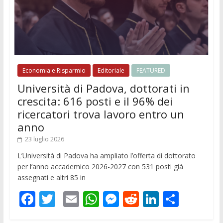
Economia e Risparmio
Editoriale
FEATURED
Università di Padova, dottorati in
crescita: 616 posti e il 96% dei
ricercatori trova lavoro entro un
anno
23 luglio 2026
L’Università di Padova ha ampliato l’offerta di dottorato
per l’anno accademico 2026-2027 con 531 posti già
assegnati e altri 85 in
F
T
E
W
M
R
Li
C
ac
w
m
h
e
e
n
o