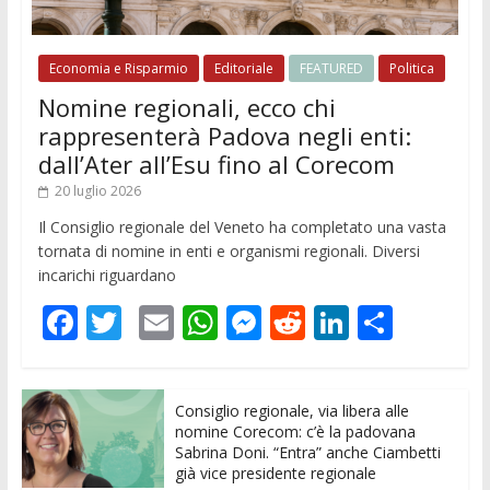
Economia e Risparmio
Editoriale
FEATURED
Politica
Nomine regionali, ecco chi
rappresenterà Padova negli enti:
dall’Ater all’Esu fino al Corecom
20 luglio 2026
Il Consiglio regionale del Veneto ha completato una vasta
tornata di nomine in enti e organismi regionali. Diversi
incarichi riguardano
F
T
E
W
M
R
Li
C
ac
w
m
h
e
e
n
o
e
itt
ai
at
ss
d
k
n
Consiglio regionale, via libera alle
b
er
l
s
e
di
e
di
nomine Corecom: c’è la padovana
o
A
n
t
dI
vi
Sabrina Doni. “Entra” anche Ciambetti
già vice presidente regionale