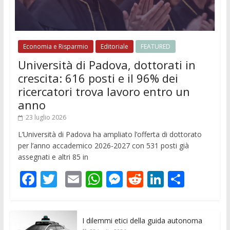
Economia e Risparmio
Editoriale
FEATURED
Università di Padova, dottorati in
crescita: 616 posti e il 96% dei
ricercatori trova lavoro entro un
anno
23 luglio 2026
L’Università di Padova ha ampliato l’offerta di dottorato
per l’anno accademico 2026-2027 con 531 posti già
assegnati e altri 85 in
F
T
E
W
M
R
Li
C
ac
w
m
h
e
e
n
o
e
itt
ai
at
ss
d
k
n
I dilemmi etici della guida autonoma
b
er
l
s
e
di
e
di