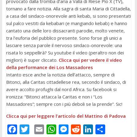
provocato dalla tromba d’aria a Vallà di Riese Pio X (TV),
tornano a fare notizia. Alla sagra di santa Maria di Cittadella,
a casa del sindaco-onorevole anti kebab, si sono presentati
sul palco vestiti da kebabari (e mangiando kebab) e hanno
cantato una delle loro dissacranti parodie, molto venete,
tra l’euforia del pubblico presente. Sono forse gli unici a
lasciare senza parole il nervoso sindaco-onorevole: una
risata lo seppellirà? Su youtube il video (peraltro non dei
migliori) è super cliccato.
Clicca qui per vedere il video
della performance dei Los Massadores
Intanto esce anche la notizia dell’attacco, sempre di
Bitonci, alla Caritas cittadellese rea, secondo il sindaco, di
avere accolto profughi dal nord Africa. Su facebook si
ironizza: “Bitonci attacca la Caritas e non i “Los
Massadores”; sempre con i più deboli se la prende”. Sic!
Clicca qui per leggere l’articolo del Mattino di Padova
F
T
E
W
M
R
Li
C