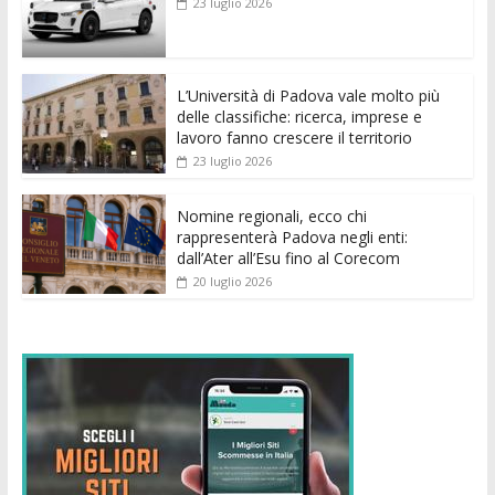
23 luglio 2026
o
A
n
t
dI
vi
o
p
g
n
di
k
p
er
L’Università di Padova vale molto più
delle classifiche: ricerca, imprese e
lavoro fanno crescere il territorio
23 luglio 2026
Nomine regionali, ecco chi
rappresenterà Padova negli enti:
dall’Ater all’Esu fino al Corecom
20 luglio 2026