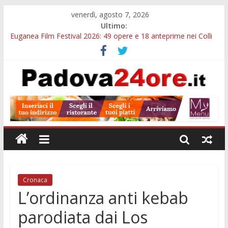
venerdì, agosto 7, 2026
Ultimo:
Euganea Film Festival 2026: 49 opere e 18 anteprime nei Colli
Euganei
Slow Looking agli Eremitani: un’ora per osservare davvero
un’opera
Notizie di Padova alle ore 21: lavoratore morto, credito sul
gasolio e IA nei Comuni
Orto Botanico Padova: visite ed escursioni fino a settembre
Concorso Università di Padova: 5 funzionari, domande entro il
7 agosto
Cronaca
L’ordinanza anti kebab
parodiata dai Los