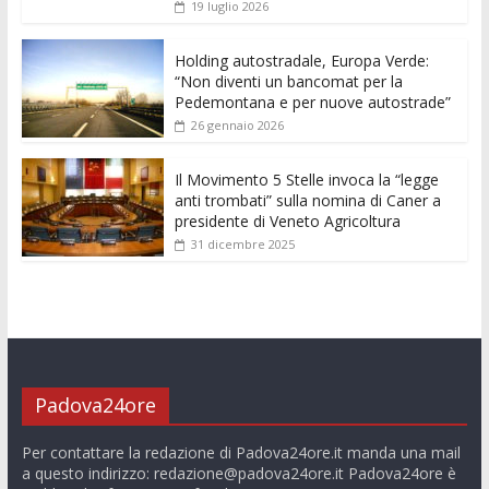
o
p
g
n
di
19 luglio 2026
k
p
er
Holding autostradale, Europa Verde:
“Non diventi un bancomat per la
Pedemontana e per nuove autostrade”
26 gennaio 2026
Il Movimento 5 Stelle invoca la “legge
anti trombati” sulla nomina di Caner a
presidente di Veneto Agricoltura
31 dicembre 2025
Padova24ore
Per contattare la redazione di Padova24ore.it manda una mail
a questo indirizzo:
redazione@padova24ore.it
Padova24ore è