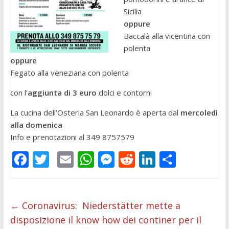
Sicilia
oppure
Baccalà alla vicentina con
polenta
oppure
Fegato alla veneziana con polenta
con l’
aggiunta di 3 euro
dolci e contorni
La cucina dell’Osteria San Leonardo è aperta dal
mercoledì
alla domenica
Info e prenotazioni al 349 8757579
F
T
E
W
M
R
Li
C
ac
w
m
h
e
e
n
o
e
itt
ai
at
ss
d
k
n
b
er
l
s
e
di
e
di
←
Coronavirus: Niederstätter mette a
disposizione il know how dei continer per il
o
A
n
t
dI
vi