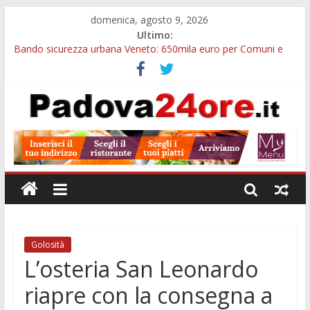
domenica, agosto 9, 2026
Ultimo:
Bando sicurezza urbana Veneto: 650mila euro per Comuni e
Polizie locali
Restauro 2026, chiuse le domande: 2,5 milioni per formare
nuove competenze in Veneto
Calici di Stelle Arzergrande: astronomia, musica e sapori al
Casone Azzurro
Notizie di Padova alle ore 10: censimento a Monselice, arresto
antidroga e siccità
Notizie di Padova alle ore 23: maltrattamenti, arresto a
Limena e progetto Cool Shop
Golosità
L’osteria San Leonardo
riapre con la consegna a