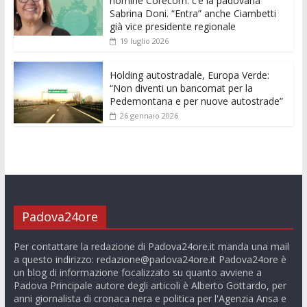
nomine Corecom: c’è la padovana
Sabrina Doni. “Entra” anche Ciambetti
già vice presidente regionale
19 luglio 2026
Holding autostradale, Europa Verde:
“Non diventi un bancomat per la
Pedemontana e per nuove autostrade”
26 gennaio 2026
Padova24ore
Per contattare la redazione di Padova24ore.it manda una mail
a questo indirizzo:
redazione@padova24ore.it
Padova24ore è
un blog di informazione focalizzato su quanto avviene a
Padova Principale autore degli articoli è Alberto Gottardo, per
anni giornalista di cronaca nera e politica per l'Agenzia Ansa e