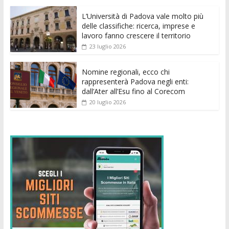
o
p
g
n
di
k
p
er
L’Università di Padova vale molto più
delle classifiche: ricerca, imprese e
lavoro fanno crescere il territorio
23 luglio 2026
Nomine regionali, ecco chi
rappresenterà Padova negli enti:
dall’Ater all’Esu fino al Corecom
20 luglio 2026