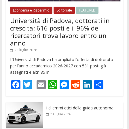
Economia e Risparmio
Editoriale
FEATURED
Università di Padova, dottorati in
crescita: 616 posti e il 96% dei
ricercatori trova lavoro entro un
anno
23 luglio 2026
L’Università di Padova ha ampliato l’offerta di dottorato
per l’anno accademico 2026-2027 con 531 posti già
assegnati e altri 85 in
F
T
E
W
M
R
Li
C
ac
w
m
h
e
e
n
o
e
itt
ai
at
ss
d
k
n
I dilemmi etici della guida autonoma
b
er
l
s
e
di
e
di
23 luglio 2026
o
A
n
t
dI
vi