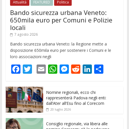
Attualità
FEATURED
Politica
Bando sicurezza urbana Veneto:
650mila euro per Comuni e Polizie
locali
7 agosto 2026
Bando sicurezza urbana Veneto: la Regione mette a
disposizione 650mila euro per sostenere i Comuni e le
loro associazioni negli
F
T
E
W
M
R
Li
C
ac
w
m
h
e
e
n
o
e
itt
ai
at
ss
d
k
n
Nomine regionali, ecco chi
b
er
l
s
e
di
e
di
rappresenterà Padova negli enti:
o
A
n
t
dI
vi
dall’Ater all’Esu fino al Corecom
20 luglio 2026
o
p
g
n
di
k
p
er
Consiglio regionale, via libera alle