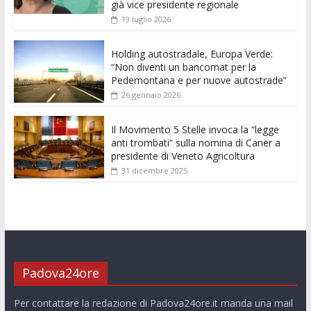
già vice presidente regionale
o
p
g
n
di
19 luglio 2026
k
p
er
Holding autostradale, Europa Verde:
“Non diventi un bancomat per la
Pedemontana e per nuove autostrade”
26 gennaio 2026
Il Movimento 5 Stelle invoca la “legge
anti trombati” sulla nomina di Caner a
presidente di Veneto Agricoltura
31 dicembre 2025
Padova24ore
Per contattare la redazione di Padova24ore.it manda una mail