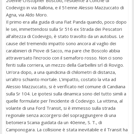
20enne Cristopher Boscolo, residente a Conche di
Codevigo in via Ballona, e il 51enne Alessio Mazzuccato di
Agna, via Aldo Moro.
Il primo era alla guida di una Fiat Panda quando, poco dopo
le sei, immettendosi sulla Sr 516 ex Strada dei Pescatori
all’altezza di Codevigo, è stato travolto da un autobus. Le
cause del tremendo impatto sono ancora al vaglio dei
carabinieri di Piove di Sacco, ma pare che Boscolo abbia
attraversato l’incrocio con il semaforo rosso. Non ci sono
feriti sulla corriera, un mezzo della Garbellini srl di Rovigo.
Un’ora dopo, a una quindicina di chilometri di distanza,
un’altro schianto mortale. L’impatto, costato la vita ad
Alessio Mazzuccato, si è verificato nel comune di Candiana
sulla Sr 104. Le ipotesi sulla dinamica sono del tutto simili a
quelle formulate per l’incidente di Codevigo. La vittima, al
volante di una Ford Transit, si è immesso sulla strada
regionale senza accorgersi del sopraggiungere di una
betoniera Scania guidata da un 40enne, S. T., di
Camponogara. La collisione è stata inevitabile e il Transit ha