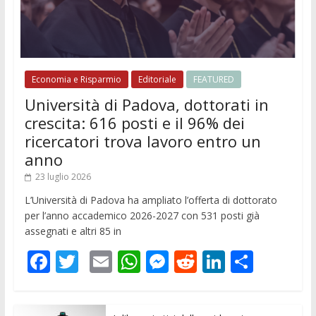
Economia e Risparmio
Editoriale
FEATURED
Università di Padova, dottorati in
crescita: 616 posti e il 96% dei
ricercatori trova lavoro entro un
anno
23 luglio 2026
L’Università di Padova ha ampliato l’offerta di dottorato
per l’anno accademico 2026-2027 con 531 posti già
assegnati e altri 85 in
F
T
E
W
M
R
Li
C
ac
w
m
h
e
e
n
o
e
itt
ai
at
ss
d
k
n