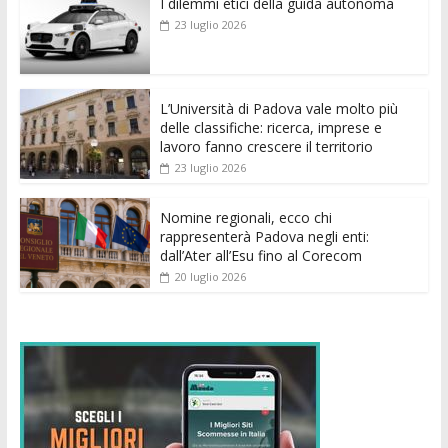
I dilemmi etici della guida autonoma
b
er
l
s
e
di
e
di
23 luglio 2026
o
A
n
t
dI
vi
o
p
g
n
di
k
p
er
L’Università di Padova vale molto più
delle classifiche: ricerca, imprese e
lavoro fanno crescere il territorio
23 luglio 2026
Nomine regionali, ecco chi
rappresenterà Padova negli enti:
dall’Ater all’Esu fino al Corecom
20 luglio 2026