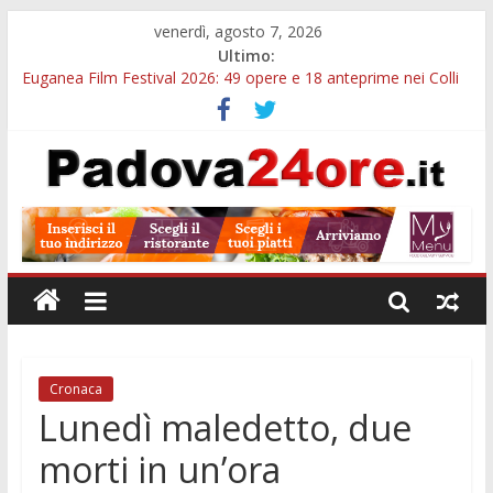
venerdì, agosto 7, 2026
Ultimo:
Euganea Film Festival 2026: 49 opere e 18 anteprime nei Colli
Euganei
Slow Looking agli Eremitani: un’ora per osservare davvero
un’opera
Notizie di Padova alle ore 21: lavoratore morto, credito sul
gasolio e IA nei Comuni
Orto Botanico Padova: visite ed escursioni fino a settembre
Concorso Università di Padova: 5 funzionari, domande entro il
7 agosto
Cronaca
Lunedì maledetto, due
morti in un’ora