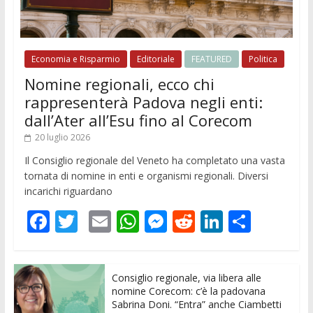
Economia e Risparmio
Editoriale
FEATURED
Politica
Nomine regionali, ecco chi
rappresenterà Padova negli enti:
dall’Ater all’Esu fino al Corecom
20 luglio 2026
Il Consiglio regionale del Veneto ha completato una vasta
tornata di nomine in enti e organismi regionali. Diversi
incarichi riguardano
F
T
E
W
M
R
Li
C
ac
w
m
h
e
e
n
o
e
itt
ai
at
ss
d
k
n
Consiglio regionale, via libera alle
b
er
l
s
e
di
e
di
nomine Corecom: c’è la padovana
o
A
n
t
dI
vi
Sabrina Doni. “Entra” anche Ciambetti