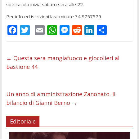
spettacolo inizia sabato sera alle 22.
Per info ed iscrizioni last minute 34.8757579
F
T
E
W
M
R
Li
C
ac
w
m
h
e
e
n
o
e
itt
ai
at
ss
d
k
n
b
er
l
s
e
di
e
di
←
Questa sera mangiafuoco e giocolieri al
bastione 44
o
A
n
t
dI
vi
o
p
g
n
di
k
p
er
Un anno di amministrazione Zanonato. Il
bilancio di Gianni Berno
→
Editoriale