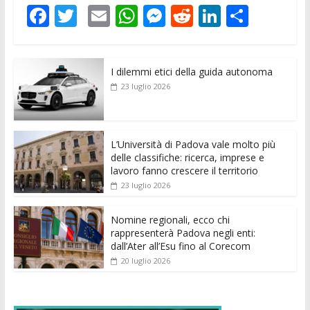
F
T
E
W
M
R
Li
C
ac
w
m
h
e
e
n
o
e
itt
ai
at
ss
d
k
n
I dilemmi etici della guida autonoma
b
er
l
s
e
di
e
di
23 luglio 2026
o
A
n
t
dI
vi
o
p
g
n
di
k
p
er
L’Università di Padova vale molto più
delle classifiche: ricerca, imprese e
lavoro fanno crescere il territorio
23 luglio 2026
Nomine regionali, ecco chi
rappresenterà Padova negli enti:
dall’Ater all’Esu fino al Corecom
20 luglio 2026