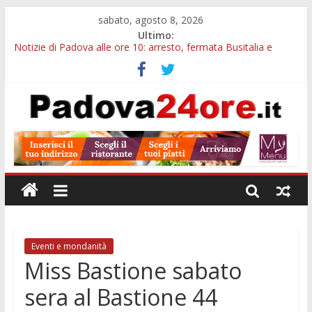
sabato, agosto 8, 2026
Ultimo:
Notizie di Padova alle ore 10: arresto, fermata Busitalia e
tregua dal caldo
Notizie di Padova alle ore 23: maltrattamenti, arresto a
Limena e progetto Cool Shop
Bando sicurezza urbana Veneto: 650mila euro per Comuni e
Polizie locali
Sicurezza esodo estivo Padova: più controlli su strade, stazioni
e treni
Bonus trasporto pubblico Veneto: 200 euro per l’abbonamento
annuale
Eventi e mondanità
Miss Bastione sabato
sera al Bastione 44