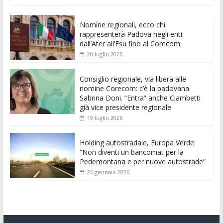
ac
w
m
h
e
e
n
o
e
itt
ai
at
ss
d
k
n
Nomine regionali, ecco chi
b
er
l
s
e
di
e
di
rappresenterà Padova negli enti:
o
A
n
t
dI
vi
dall’Ater all’Esu fino al Corecom
20 luglio 2026
o
p
g
n
di
k
p
er
Consiglio regionale, via libera alle
nomine Corecom: c’è la padovana
Sabrina Doni. “Entra” anche Ciambetti
già vice presidente regionale
19 luglio 2026
Holding autostradale, Europa Verde:
“Non diventi un bancomat per la
Pedemontana e per nuove autostrade”
26 gennaio 2026