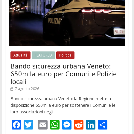
Attualità
FEATURED
Politica
Bando sicurezza urbana Veneto:
650mila euro per Comuni e Polizie
locali
7 agosto 2026
Bando sicurezza urbana Veneto: la Regione mette a
disposizione 650mila euro per sostenere i Comuni e le
loro associazioni negli
F
T
E
W
M
R
Li
C