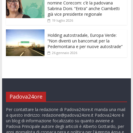
nomine Corecom: c’è la padovana
Sabrina Doni. “Entra” anche Ciambetti
già vice presidente regionale
19 luglio 2026
Holding autostradale, Europa Verde:
“Non diventi un bancomat per la
Pedemontana e per nuove autostrade”
26 gennaio 2026
Padova24ore
Per contattare la redazione di Padova24ore.it manda una mail
a questo indirizzo:
redazione@padova24ore.it
Padova24ore è
un blog di informazione focalizzato su quanto avviene a
Padova Principale autore degli articoli è Alberto Gottardo, per
anni giornalista di cronaca nera e politica per l'Agenzia Ansa e