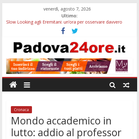
venerdì, agosto 7, 2026
Ultimo:
Slow Looking agli Eremitani: un’ora per osservare davvero
un’opera
Bando sicurezza urbana Veneto: 650mila euro per Comuni e
Polizie locali
Sicurezza esodo estivo Padova: più controlli su strade, stazioni
e treni
Bonus trasporto pubblico Veneto: 200 euro per l’abbonamento
annuale
Notizie di Padova alle ore 10: arresto, fermata Busitalia e
tregua dal caldo
Cronaca
Mondo accademico in
lutto: addio al professor