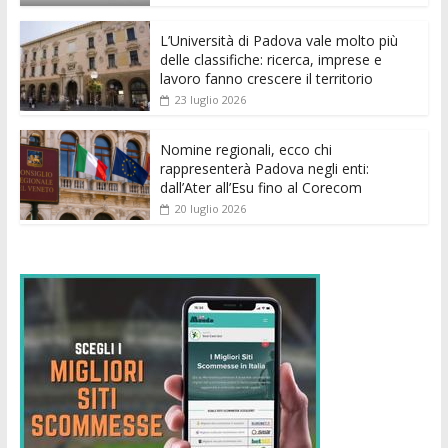
o
p
g
n
di
k
p
er
L’Università di Padova vale molto più
delle classifiche: ricerca, imprese e
lavoro fanno crescere il territorio
23 luglio 2026
Nomine regionali, ecco chi
rappresenterà Padova negli enti:
dall’Ater all’Esu fino al Corecom
20 luglio 2026