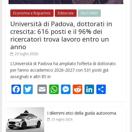
Economia e Risparmio
Editoriale
FEATURED
Università di Padova, dottorati in
crescita: 616 posti e il 96% dei
ricercatori trova lavoro entro un
anno
23 luglio 2026
L’Università di Padova ha ampliato l’offerta di dottorato
per l’anno accademico 2026-2027 con 531 posti già
assegnati e altri 85 in
F
T
E
W
M
R
Li
C
ac
w
m
h
e
e
n
o
e
itt
ai
at
ss
d
k
n
I dilemmi etici della guida autonoma
b
er
l
s
e
di
e
di
23 luglio 2026
o
A
n
t
dI
vi