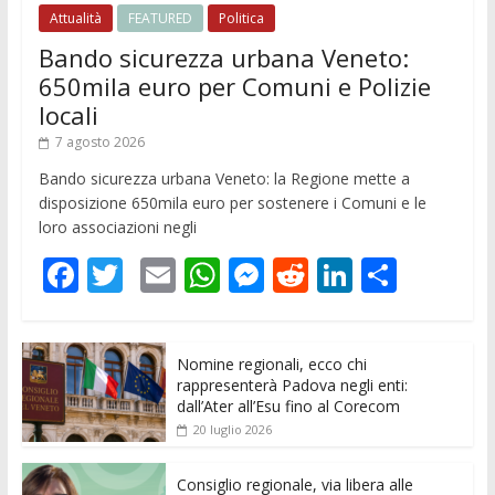
Attualità
FEATURED
Politica
Bando sicurezza urbana Veneto:
650mila euro per Comuni e Polizie
locali
7 agosto 2026
Bando sicurezza urbana Veneto: la Regione mette a
disposizione 650mila euro per sostenere i Comuni e le
loro associazioni negli
F
T
E
W
M
R
Li
C
ac
w
m
h
e
e
n
o
e
itt
ai
at
ss
d
k
n
Nomine regionali, ecco chi
b
er
l
s
e
di
e
di
rappresenterà Padova negli enti:
o
A
n
t
dI
vi
dall’Ater all’Esu fino al Corecom
20 luglio 2026
o
p
g
n
di
k
p
er
Consiglio regionale, via libera alle