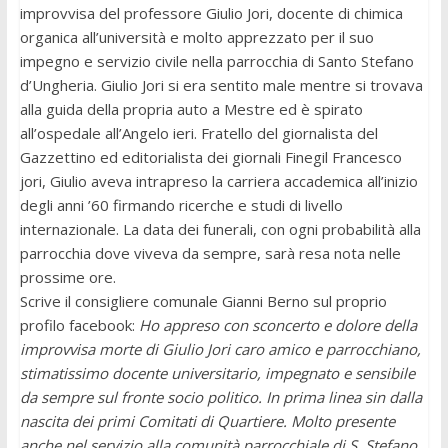
improvvisa del professore Giulio Jori, docente di chimica
organica all’università e molto apprezzato per il suo
impegno e servizio civile nella parrocchia di Santo Stefano
d’Ungheria. Giulio Jori si era sentito male mentre si trovava
alla guida della propria auto a Mestre ed è spirato
all’ospedale all’Angelo ieri. Fratello del giornalista del
Gazzettino ed editorialista dei giornali Finegil Francesco
jori, Giulio aveva intrapreso la carriera accademica all’inizio
degli anni ’60 firmando ricerche e studi di livello
internazionale. La data dei funerali, con ogni probabilità alla
parrocchia dove viveva da sempre, sarà resa nota nelle
prossime ore.
Scrive il consigliere comunale Gianni Berno sul proprio
profilo facebook:
Ho appreso con sconcerto e dolore della
improvvisa morte di Giulio Jori caro amico e parrocchiano,
stimatissimo docente universitario, impegnato e sensibile
da sempre sul fronte socio politico. In prima linea sin dalla
nascita dei primi Comitati di Quartiere. Molto presente
anche nel servizio alla comunità parrocchiale di S. Stefano