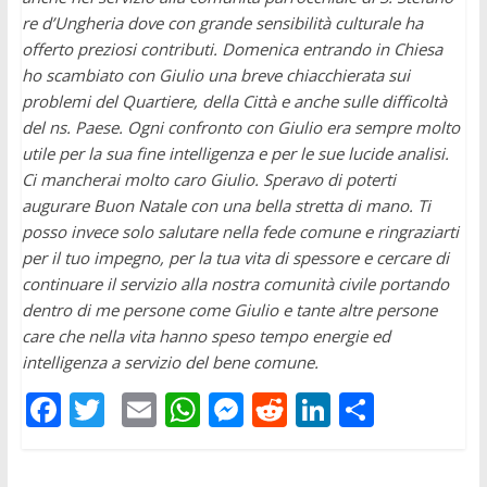
re d’Ungheria dove con grande sensibilità culturale ha
offerto preziosi contributi. Domenica entrando in Chiesa
ho scambiato con Giulio una breve chiacchierata sui
problemi del Quartiere, della Città e anche sulle difficoltà
del ns. Paese. Ogni confronto con Giulio era sempre molto
utile per la sua fine intelligenza e per le sue lucide analisi.
Ci mancherai molto caro Giulio. Speravo di poterti
augurare Buon Natale con una bella stretta di mano. Ti
posso invece solo salutare nella fede comune e ringraziarti
per il tuo impegno, per la tua vita di spessore e cercare di
continuare il servizio alla nostra comunità civile portando
dentro di me persone come Giulio e tante altre persone
care che nella vita hanno speso tempo energie ed
intelligenza a servizio del bene comune.
F
T
E
W
M
R
Li
C
ac
w
m
h
e
e
n
o
e
itt
ai
at
ss
d
k
n