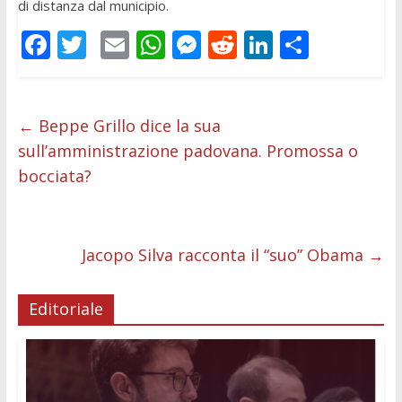
di distanza dal municipio.
F
T
E
W
M
R
Li
C
ac
w
m
h
e
e
n
o
e
itt
ai
at
ss
d
k
n
b
er
l
s
e
di
e
di
←
Beppe Grillo dice la sua
sull’amministrazione padovana. Promossa o
o
A
n
t
dI
vi
bocciata?
o
p
g
n
di
k
p
er
Jacopo Silva racconta il “suo” Obama
→
Editoriale