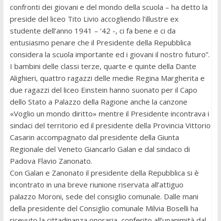
confronti dei giovani e del mondo della scuola – ha detto la
preside del liceo Tito Livio accogliendo l’illustre ex
studente dell’anno 1941 – ’42 -, ci fa bene e ci da
entusiasmo penare che il Presidente della Repubblica
considera la scuola importante ed i giovani il nostro futuro”.
I bambini delle classi terze, quarte e quinte della Dante
Alighieri, quattro ragazzi delle medie Regina Margherita e
due ragazzi del liceo Einstein hanno suonato per il Capo
dello Stato a Palazzo della Ragione anche la canzone
«Voglio un mondo diritto» mentre il Presidente incontrava i
sindaci del territorio ed il presidente della Provincia Vittorio
Casarin accompagnato dal presidente della Giunta
Regionale del Veneto Giancarlo Galan e dal sindaco di
Padova Flavio Zanonato.
Con Galan e Zanonato il presidente della Repubblica si è
incontrato in una breve riunione riservata all’attiguo
palazzo Moroni, sede del consiglio comunale. Dalle mani
della presidente del Consiglio comunale Milvia Boselli ha
ricevuto la cittadinanza onoraria, conferito all’unanimità dal