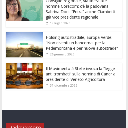
Consiglio regionale, via libera alle
b
er
l
s
e
di
e
di
nomine Corecom: c’è la padovana
o
A
n
t
dI
vi
Sabrina Doni. “Entra” anche Ciambetti
già vice presidente regionale
o
p
g
n
di
19 luglio 2026
k
p
er
Holding autostradale, Europa Verde:
“Non diventi un bancomat per la
Pedemontana e per nuove autostrade”
26 gennaio 2026
Il Movimento 5 Stelle invoca la “legge
anti trombati” sulla nomina di Caner a
presidente di Veneto Agricoltura
31 dicembre 2025
Padova24ore