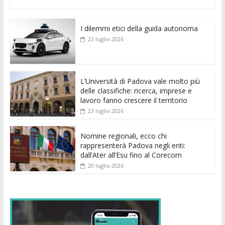
ac
w
m
h
e
e
n
o
e
itt
ai
at
ss
d
k
n
I dilemmi etici della guida autonoma
b
er
l
s
e
di
e
di
23 luglio 2026
o
A
n
t
dI
vi
o
p
g
n
di
k
p
er
L’Università di Padova vale molto più
delle classifiche: ricerca, imprese e
lavoro fanno crescere il territorio
23 luglio 2026
Nomine regionali, ecco chi
rappresenterà Padova negli enti:
dall’Ater all’Esu fino al Corecom
20 luglio 2026