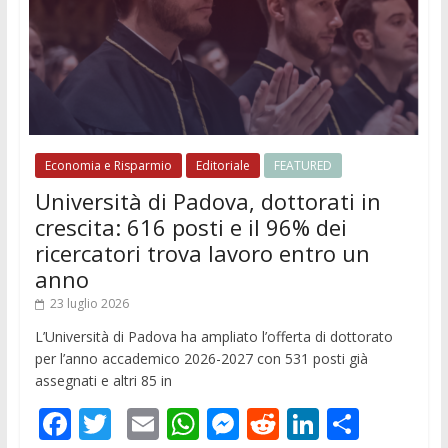
Economia e Risparmio
Editoriale
FEATURED
Università di Padova, dottorati in
crescita: 616 posti e il 96% dei
ricercatori trova lavoro entro un
anno
23 luglio 2026
L’Università di Padova ha ampliato l’offerta di dottorato
per l’anno accademico 2026-2027 con 531 posti già
assegnati e altri 85 in
F
T
E
W
M
R
Li
C