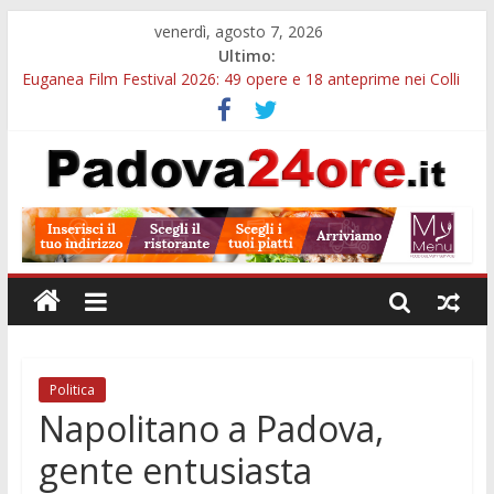
venerdì, agosto 7, 2026
Ultimo:
Euganea Film Festival 2026: 49 opere e 18 anteprime nei Colli
Euganei
Slow Looking agli Eremitani: un’ora per osservare davvero
un’opera
Notizie di Padova alle ore 21: lavoratore morto, credito sul
gasolio e IA nei Comuni
Orto Botanico Padova: visite ed escursioni fino a settembre
Concorso Università di Padova: 5 funzionari, domande entro il
7 agosto
Politica
Napolitano a Padova,
gente entusiasta