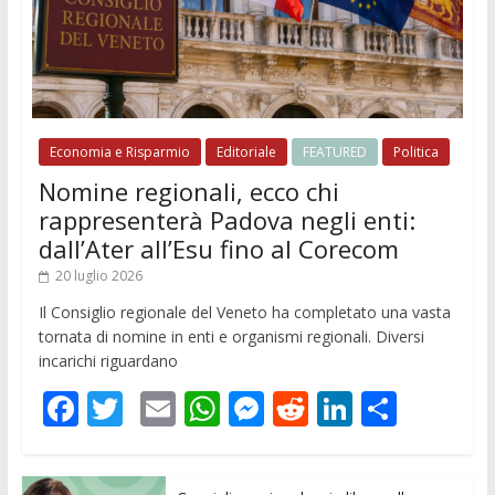
Economia e Risparmio
Editoriale
FEATURED
Politica
Nomine regionali, ecco chi
rappresenterà Padova negli enti:
dall’Ater all’Esu fino al Corecom
20 luglio 2026
Il Consiglio regionale del Veneto ha completato una vasta
tornata di nomine in enti e organismi regionali. Diversi
incarichi riguardano
F
T
E
W
M
R
Li
C
ac
w
m
h
e
e
n
o
e
itt
ai
at
ss
d
k
n