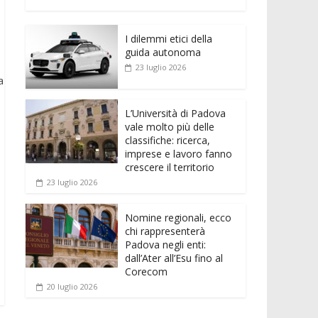
e
itt
ai
at
ss
d
n
o
b
er
l
s
e
di
k
n
o
A
n
t
I dilemmi etici della
e
di
guida autonoma
o
p
g
dI
vi
23 luglio 2026
a
k
p
er
n
di
L’Università di Padova
vale molto più delle
classifiche: ricerca,
imprese e lavoro fanno
crescere il territorio
23 luglio 2026
Nomine regionali, ecco
chi rappresenterà
Padova negli enti:
dall’Ater all’Esu fino al
Corecom
20 luglio 2026