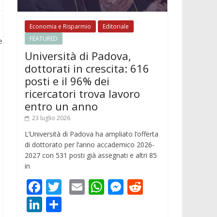
Economia e Risparmio
Editoriale
FEATURED
e
Università di Padova,
dottorati in crescita: 616
posti e il 96% dei
ricercatori trova lavoro
entro un anno
23 luglio 2026
L’Università di Padova ha ampliato l’offerta
di dottorato per l’anno accademico 2026-
2027 con 531 posti già assegnati e altri 85
in
F
T
E
W
M
R
.
ac
w
m
h
e
e
Li
C