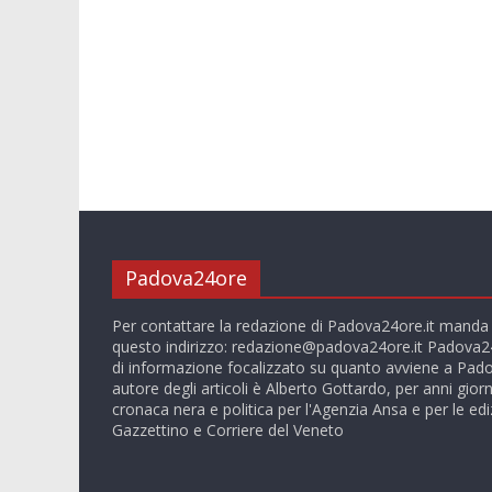
Padova24ore
Per contattare la redazione di Padova24ore.it manda
questo indirizzo:
redazione@padova24ore.it
Padova24
di informazione focalizzato su quanto avviene a Pado
autore degli articoli è Alberto Gottardo, per anni giorn
cronaca nera e politica per l'Agenzia Ansa e per le ediz
Gazzettino e Corriere del Veneto