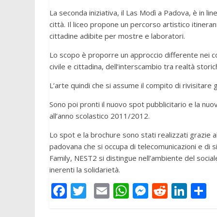
La seconda iniziativa, il Las Modì a Padova, è in li
città. Il liceo propone un percorso artistico itiner
cittadine adibite per mostre e laboratori.
Lo scopo è proporre un approccio differente nei conf
civile e cittadina, dell’interscambio tra realtà storich
L’arte quindi che si assume il compito di rivisitare
Sono poi pronti il nuovo spot pubblicitario e la nuova
all’anno scolastico 2011/2012.
Lo spot e la brochure sono stati realizzati grazie a
padovana che si occupa di telecomunicazioni e di s
Family, NEST2 si distingue nell’ambiente del sociale p
inerenti la solidarietà.
F
T
E
W
M
R
Li
C
ac
w
m
h
e
e
n
o