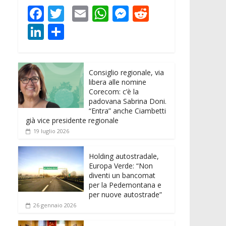
F
T
E
W
M
R
ac
w
m
h
e
e
Li
C
e
itt
ai
at
ss
d
n
o
b
er
l
s
e
di
k
n
o
A
n
t
Consiglio regionale, via
e
di
libera alle nomine
o
p
g
dI
vi
Corecom: c’è la
padovana Sabrina Doni.
k
p
er
n
di
“Entra” anche Ciambetti
già vice presidente regionale
19 luglio 2026
Holding autostradale,
Europa Verde: “Non
diventi un bancomat
per la Pedemontana e
per nuove autostrade”
26 gennaio 2026