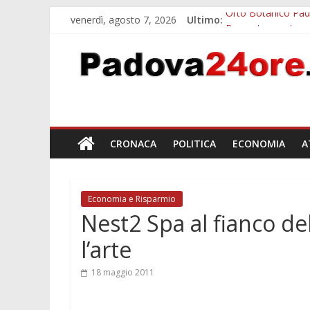
venerdì, agosto 7, 2026
Ultimo:
Orto Botanico Pado
Bonus trasporto p
Notizie di Padova a
Slow Looking agli 
Notizie di Padova a
CRONACA
POLITICA
ECONOMIA
A
Economia e Risparmio
Nest2 Spa al fianco d
l’arte
18 maggio 2011