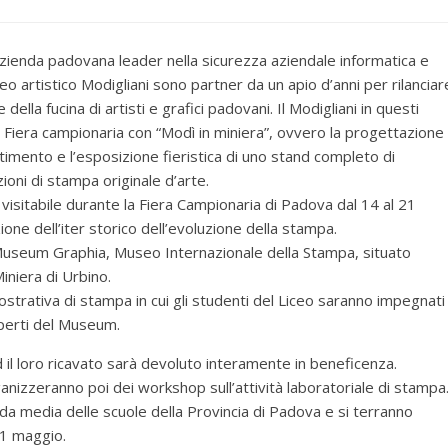
azienda padovana leader nella sicurezza aziendale informatica e
iceo artistico Modigliani sono partner da un apio d’anni per rilanciar
 della fucina di artisti e grafici padovani. Il Modigliani in questi
in Fiera campionaria con “Modì in miniera”, ovvero la progettazione
stimento e l’esposizione fieristica di uno stand completo di
ioni di stampa originale d’arte.
 visitabile durante la Fiera Campionaria di Padova dal 14 al 21
ione dell’iter storico dell’evoluzione della stampa.
 il Museum Graphia, Museo Internazionale della Stampa, situato
Miniera di Urbino.
ostrativa di stampa in cui gli studenti del Liceo saranno impegnati
esperti del Museum.
il loro ricavato sarà devoluto interamente in beneficenza.
zzeranno poi dei workshop sull’attività laboratoriale di stampa
onda media delle scuole della Provincia di Padova e si terranno
21 maggio.