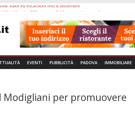
va: visite ed escursioni fino a settembre
ubblico Veneto: 200 euro per l’abbonamento annuale
lle ore 10: arresto, fermata Busitalia e tregua dal caldo
Eremitani: un’ora per osservare davvero un’opera
lle ore 21: lavoratore morto, credito sul gasolio e IA nei Comuni
TTUALITÀ
EVENTI
PUBBLICITÀ
PADOVA
IMMOBILIARE
el Modigliani per promuovere