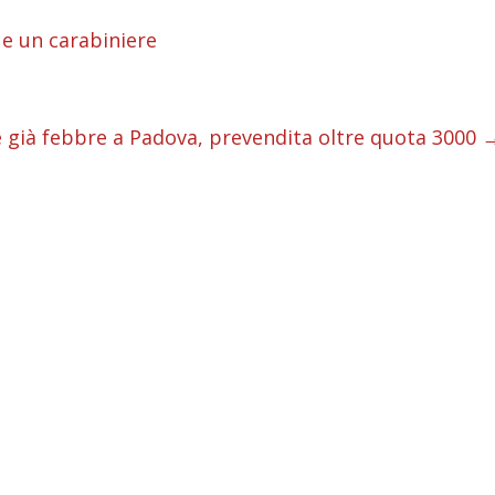
i
 e un carabiniere
i
i
 già febbre a Padova, prevendita oltre quota 3000