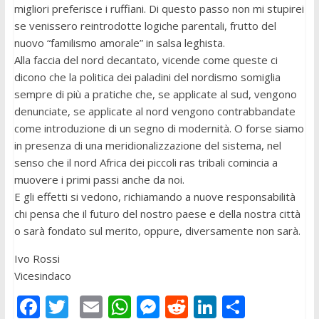
migliori preferisce i ruffiani. Di questo passo non mi stupirei
se venissero reintrodotte logiche parentali, frutto del
nuovo “familismo amorale” in salsa leghista.
Alla faccia del nord decantato, vicende come queste ci
dicono che la politica dei paladini del nordismo somiglia
sempre di più a pratiche che, se applicate al sud, vengono
denunciate, se applicate al nord vengono contrabbandate
come introduzione di un segno di modernità. O forse siamo
in presenza di una meridionalizzazione del sistema, nel
senso che il nord Africa dei piccoli ras tribali comincia a
muovere i primi passi anche da noi.
E gli effetti si vedono, richiamando a nuove responsabilità
chi pensa che il futuro del nostro paese e della nostra città
o sarà fondato sul merito, oppure, diversamente non sarà.
Ivo Rossi
Vicesindaco
F
T
E
W
M
R
Li
C