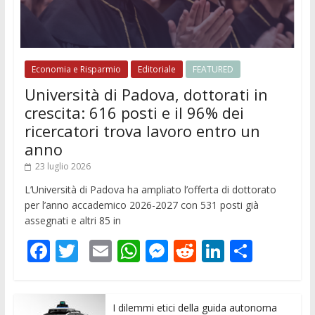
Economia e Risparmio
Editoriale
FEATURED
Università di Padova, dottorati in
crescita: 616 posti e il 96% dei
ricercatori trova lavoro entro un
anno
23 luglio 2026
L’Università di Padova ha ampliato l’offerta di dottorato
per l’anno accademico 2026-2027 con 531 posti già
assegnati e altri 85 in
F
T
E
W
M
R
Li
C
ac
w
m
h
e
e
n
o
e
itt
ai
at
ss
d
k
n
I dilemmi etici della guida autonoma