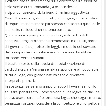
il criterio che fa affidamento sulla discrezionalità assoluta
nelle scelte di chi “comanda”, a prescindere e
indipendentemente dalla benché minima oggettività.
Concetti come regola generale, come gara, come verifica
di requisiti sono sempre più spesso considerati quasi delle
anomalie, residuo di un sistema passato.
Questo nuovo principio reintroduce, a dispetto delle
conquiste degli ordinamenti democratici in cui tutti, anche
chi governa, è soggetto alle leggi, il modello del sovrano,
del principe che con potere assoluto e non discutibile
“dispone” verso i sudditi.
Il trasferimento della scuola di specializzazione di
cardiochirurgia a Verona sembra rispondere al nuovo stile,
di cui la Lega, con grande naturalezza è diventata
interprete primaria.
In sostanza, se sei mio amico ti faccio il favore, se non lo
sei sarai penalizzato. Come si vede è una logica da clan, da
cosca, oserei dire mafiosetta, una logica che nega il merito,
penalizza i virtuosi, considera la competizione un orpello, ai