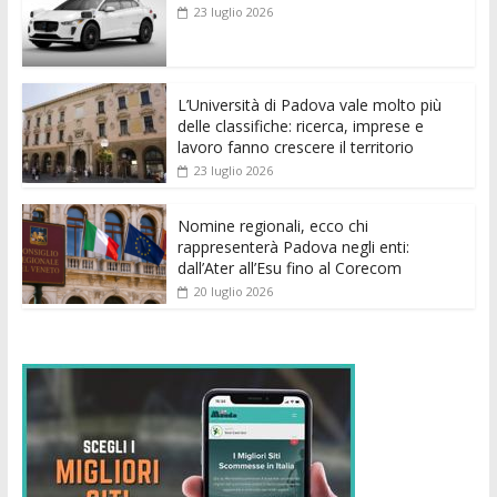
b
er
l
s
e
di
e
di
23 luglio 2026
o
A
n
t
dI
vi
o
p
g
n
di
k
p
er
L’Università di Padova vale molto più
delle classifiche: ricerca, imprese e
lavoro fanno crescere il territorio
23 luglio 2026
Nomine regionali, ecco chi
rappresenterà Padova negli enti:
dall’Ater all’Esu fino al Corecom
20 luglio 2026