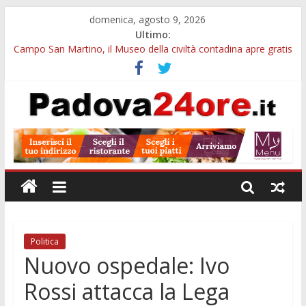
domenica, agosto 9, 2026
Ultimo:
Campo San Martino, il Museo della civiltà contadina apre gratis
durante la sagra
Notturni al Museo di Geografia di Padova: visita tra globi,
atlanti e carte antiche
Campus estivo nei Musei Civici di Padova: arte e monumenti
per bambini e ragazzi
Galleria Cavour, cento opere di Diana Migliorato tra colore,
poesia e musica a Padova
Cinema Arena Romana, stasera la commedia di Antonio
Albanese sotto le stelle a Padova
Politica
Nuovo ospedale: Ivo
Rossi attacca la Lega