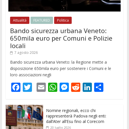
Attualità
FEATURED
Politica
Bando sicurezza urbana Veneto:
650mila euro per Comuni e Polizie
locali
7 agosto 2026
Bando sicurezza urbana Veneto: la Regione mette a
disposizione 650mila euro per sostenere i Comuni e le
loro associazioni negli
F
T
E
W
M
R
Li
C
ac
w
m
h
e
e
n
o
e
itt
ai
at
ss
d
k
n
Nomine regionali, ecco chi
b
er
l
s
e
di
e
di
rappresenterà Padova negli enti:
o
A
n
t
dI
vi
dall’Ater all’Esu fino al Corecom
20 luglio 2026