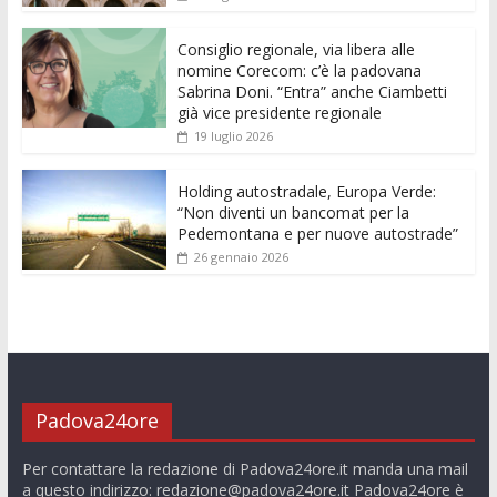
o
p
g
n
di
k
p
er
Consiglio regionale, via libera alle
nomine Corecom: c’è la padovana
Sabrina Doni. “Entra” anche Ciambetti
già vice presidente regionale
19 luglio 2026
Holding autostradale, Europa Verde:
“Non diventi un bancomat per la
Pedemontana e per nuove autostrade”
26 gennaio 2026
Padova24ore
Per contattare la redazione di Padova24ore.it manda una mail
a questo indirizzo:
redazione@padova24ore.it
Padova24ore è