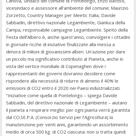
Canova, Sindaco del comune di Pontelongo, Enzo Battisti,
vicesindaco e assessore all’ambiente del comune; Maurizio
Zorzetto, Country Manager per Meetic Italia, Davide
Sabbadin, direttivo nazionale Legambiente, Gianluca della
Campa, responsabile campagne Legambiente. Spirito della
Festa dell’Albero è, anche quest’anno, coinvolgere i cittadini
in giornate ricche di iniziative finalizzate alla messa a
dimora di milioni di giovanissimi alberi. Un’azione per dare
un piccolo ma significativo contributo al Pianeta, anche in
vista del vertice mondiale di Copenaghen dove i
rappresentanti dei governi dovranno decidere come
rispondere alla necessità di ridurre di almeno il 40% le
emissioni di CO2 entro il 2020 nei Paesi industrializzati.
“Iniziative come quella di Pontelongo – spiega Davide
Sabbadin, del direttivo nazionale di Legambiente – aiutano
il pianeta a respirare meglio: per ogni pianta verrà garantita
dal CO.SE.P.A. (Consorzio Servizi per l’Agricoltura) la
manutenzione per venti anni, garantendo un assorbimento
medio di circa 500 kg. di CO2 ciascuna: non si tratta quindi