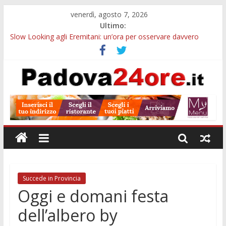
venerdì, agosto 7, 2026
Ultimo:
Slow Looking agli Eremitani: un’ora per osservare davvero
un’opera
Bando sicurezza urbana Veneto: 650mila euro per Comuni e
Polizie locali
Sicurezza esodo estivo Padova: più controlli su strade, stazioni
e treni
Bonus trasporto pubblico Veneto: 200 euro per l’abbonamento
annuale
Notizie di Padova alle ore 10: arresto, fermata Busitalia e
tregua dal caldo
Succede in Provincia
Oggi e domani festa
dell’albero by