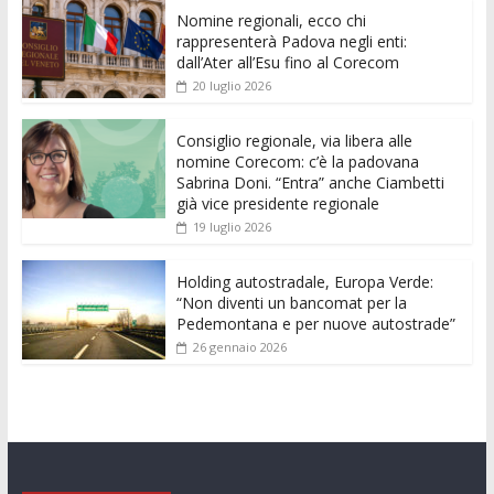
e
itt
ai
at
ss
d
k
n
Nomine regionali, ecco chi
b
er
l
s
e
di
e
di
rappresenterà Padova negli enti:
o
A
n
t
dI
vi
dall’Ater all’Esu fino al Corecom
20 luglio 2026
o
p
g
n
di
k
p
er
Consiglio regionale, via libera alle
nomine Corecom: c’è la padovana
Sabrina Doni. “Entra” anche Ciambetti
già vice presidente regionale
19 luglio 2026
Holding autostradale, Europa Verde:
“Non diventi un bancomat per la
Pedemontana e per nuove autostrade”
26 gennaio 2026