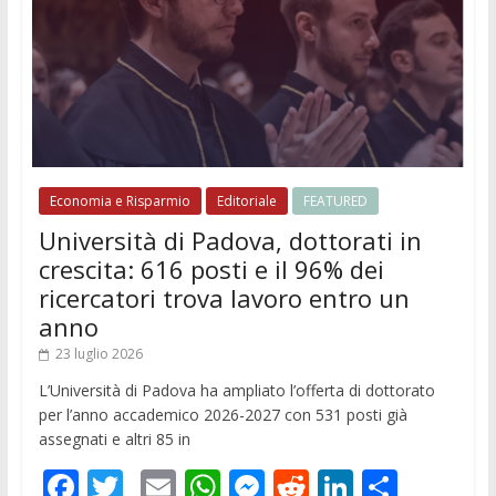
Economia e Risparmio
Editoriale
FEATURED
Università di Padova, dottorati in
crescita: 616 posti e il 96% dei
ricercatori trova lavoro entro un
anno
23 luglio 2026
L’Università di Padova ha ampliato l’offerta di dottorato
per l’anno accademico 2026-2027 con 531 posti già
assegnati e altri 85 in
F
T
E
W
M
R
Li
C