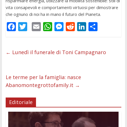
risparmiare energia, utilizzare la mobilità sostenibile: stili di
vita consapevoli e comportamenti virtuosi per dimostrare
che ognuno di noi ha in mano il futuro del Pianeta.
F
T
E
W
M
R
Li
C
ac
w
m
h
e
e
n
o
e
itt
ai
at
ss
d
k
n
b
er
l
s
e
di
e
di
←
Lunedì il funerale di Toni Campagnaro
o
A
n
t
dI
vi
o
p
g
n
di
Le terme per la famiglia: nasce
k
p
er
Abanomontegrottofamily.it
→
Editoriale