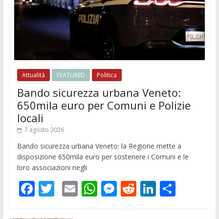
Attualità
FEATURED
Politica
Bando sicurezza urbana Veneto:
650mila euro per Comuni e Polizie
locali
7 agosto 2026
Bando sicurezza urbana Veneto: la Regione mette a
disposizione 650mila euro per sostenere i Comuni e le
loro associazioni negli
F
T
E
W
M
R
Li
C
ac
w
m
h
e
e
n
o