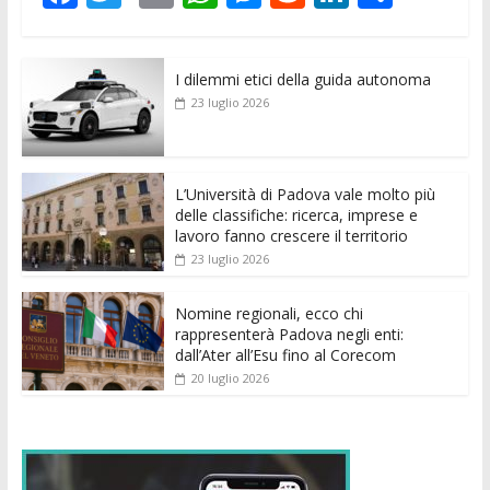
ac
w
m
h
e
e
n
o
e
itt
ai
at
ss
d
k
n
I dilemmi etici della guida autonoma
b
er
l
s
e
di
e
di
23 luglio 2026
o
A
n
t
dI
vi
o
p
g
n
di
k
p
er
L’Università di Padova vale molto più
delle classifiche: ricerca, imprese e
lavoro fanno crescere il territorio
23 luglio 2026
Nomine regionali, ecco chi
rappresenterà Padova negli enti:
dall’Ater all’Esu fino al Corecom
20 luglio 2026