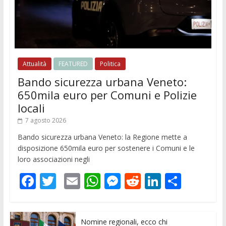
Attualità
FEATURED
Politica
Bando sicurezza urbana Veneto:
650mila euro per Comuni e Polizie
locali
7 agosto 2026
Bando sicurezza urbana Veneto: la Regione mette a
disposizione 650mila euro per sostenere i Comuni e le
loro associazioni negli
F
T
E
W
M
R
Li
C
ac
w
m
h
e
e
n
o
e
itt
ai
at
ss
d
k
n
Nomine regionali, ecco chi