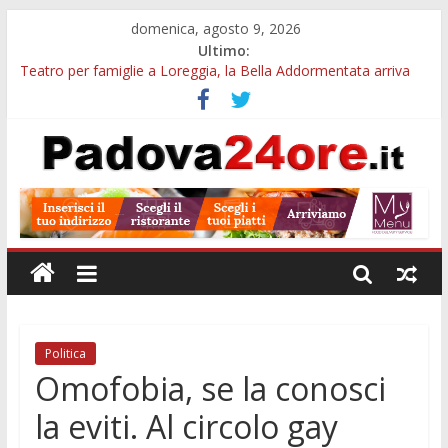
domenica, agosto 9, 2026
Ultimo:
Teatro per famiglie a Loreggia, la Bella Addormentata arriva
sul palco domenica sera
Galleria Cavour, cento opere di Diana Migliorato tra colore,
poesia e musica a Padova
Cinema Arena Romana, stasera la commedia di Antonio
Albanese sotto le stelle a Padova
Campo San Martino, il Museo della civiltà contadina apre gratis
durante la sagra
Notizie di Padova alle ore 10: Notte del Volo sold out, Tribano
e festa oggi a Teolo
Politica
Omofobia, se la conosci
la eviti. Al circolo gay