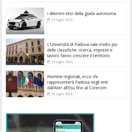
e
itt
ai
at
ss
d
k
n
I dilemmi etici della guida autonoma
b
er
l
s
e
di
e
di
23 luglio 2026
o
A
n
t
dI
vi
o
p
g
n
di
k
p
er
L’Università di Padova vale molto più
delle classifiche: ricerca, imprese e
lavoro fanno crescere il territorio
23 luglio 2026
Nomine regionali, ecco chi
rappresenterà Padova negli enti:
dall’Ater all’Esu fino al Corecom
20 luglio 2026