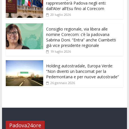
b
er
l
s
e
di
e
di
rappresenterà Padova negli enti:
o
A
n
t
dI
vi
dall’Ater all’Esu fino al Corecom
20 luglio 2026
o
p
g
n
di
k
p
er
Consiglio regionale, via libera alle
nomine Corecom: c’è la padovana
Sabrina Doni. “Entra” anche Ciambetti
già vice presidente regionale
19 luglio 2026
Holding autostradale, Europa Verde:
“Non diventi un bancomat per la
Pedemontana e per nuove autostrade”
26 gennaio 2026
Padova24ore