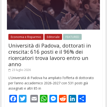
Economia e Risparmio
Editoriale
FEATURED
Università di Padova, dottorati in
crescita: 616 posti e il 96% dei
ricercatori trova lavoro entro un
anno
23 luglio 2026
L’Università di Padova ha ampliato l’offerta di dottorato
per l’anno accademico 2026-2027 con 531 posti già
assegnati e altri 85 in
F
T
E
W
M
R
Li
C
ac
w
m
h
e
e
n
o