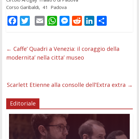
Corso Garibaldi, 41 Padova
F
T
E
W
M
R
Li
C
ac
w
m
h
e
e
n
o
e
itt
ai
at
ss
d
k
n
b
er
l
s
e
di
e
di
←
Caffe’ Quadri a Venezia: il coraggio della
modernita’ nella citta’ museo
o
A
n
t
dI
vi
o
p
g
n
di
k
p
er
Scarlett Etienne alla consolle dell’Extra extra
→
Editoriale