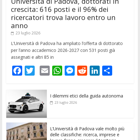
Università di Padova, dottorati in
crescita: 616 posti e il 96% dei
ricercatori trova lavoro entro un
anno
23 luglio 2026
L’Università di Padova ha ampliato l’offerta di dottorato
per l’anno accademico 2026-2027 con 531 posti già
assegnati e altri 85 in
F
T
E
W
M
R
Li
C
ac
w
m
h
e
e
n
o
e
itt
ai
at
ss
d
k
n
I dilemmi etici della guida autonoma
b
er
l
s
e
di
e
di
23 luglio 2026
o
A
n
t
dI
vi
o
p
g
n
di
k
p
er
L’Università di Padova vale molto più
delle classifiche: ricerca, imprese e