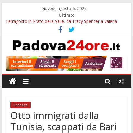
giovedì, agosto 6, 2026
Ultimo:
Ferragosto in Prato della Valle, da Tracy Spencer a Valeria
Rossi: musica e fuochi
Euganea Film Festival 2026: 49 opere e 18 anteprime nei Colli
Euganei
Notturni padovani al Museo della Natura e dell’Uomo: date e
biglietti
Organi in 3D al MUSME: il corpo umano si esplora con i visori
VR
Musei gratis a Padova per tutto agosto: chi entra e quali sedi
visitare
Cronaca
Otto immigrati dalla
Tunisia, scappati da Bari