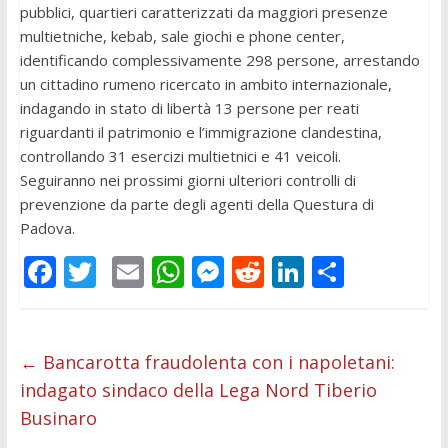
pubblici, quartieri caratterizzati da maggiori presenze
multietniche, kebab, sale giochi e phone center,
identificando complessivamente 298 persone, arrestando
un cittadino rumeno ricercato in ambito internazionale,
indagando in stato di libertà 13 persone per reati
riguardanti il patrimonio e l’immigrazione clandestina,
controllando 31 esercizi multietnici e 41 veicoli.
Seguiranno nei prossimi giorni ulteriori controlli di
prevenzione da parte degli agenti della Questura di
Padova.
F
T
E
W
M
R
Li
C
ac
w
m
h
e
e
n
o
e
itt
ai
at
ss
d
k
n
b
er
l
s
e
di
e
di
←
Bancarotta fraudolenta con i napoletani:
indagato sindaco della Lega Nord Tiberio
o
A
n
t
dI
vi
Businaro
o
p
g
n
di