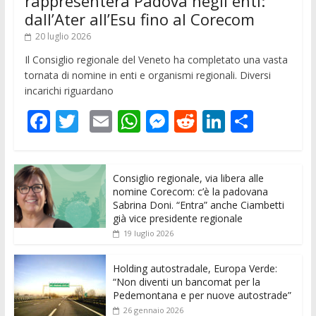
rappresenterà Padova negli enti:
dall’Ater all’Esu fino al Corecom
20 luglio 2026
Il Consiglio regionale del Veneto ha completato una vasta
tornata di nomine in enti e organismi regionali. Diversi
incarichi riguardano
F
T
E
W
M
R
Li
C
ac
w
m
h
e
e
n
o
e
itt
ai
at
ss
d
k
n
Consiglio regionale, via libera alle
b
er
l
s
e
di
e
di
nomine Corecom: c’è la padovana
o
A
n
t
dI
vi
Sabrina Doni. “Entra” anche Ciambetti
già vice presidente regionale
o
p
g
n
di
19 luglio 2026
k
p
er
Holding autostradale, Europa Verde:
“Non diventi un bancomat per la
Pedemontana e per nuove autostrade”
26 gennaio 2026