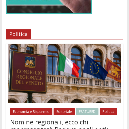
Politica
Economia e Risparmio
Editoriale
FEATURED
Politica
Nomine regionali, ecco chi