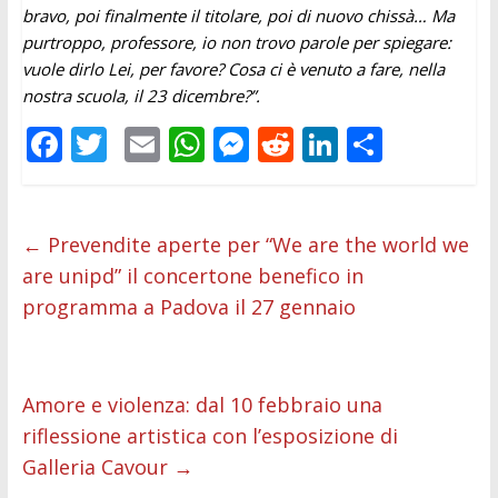
bravo, poi finalmente il titolare, poi di nuovo chissà… Ma
purtroppo, professore, io non trovo parole per spiegare:
vuole dirlo Lei, per favore? Cosa ci è venuto a fare, nella
nostra scuola, il 23 dicembre?”.
F
T
E
W
M
R
Li
C
ac
w
m
h
e
e
n
o
e
itt
ai
at
ss
d
k
n
b
er
l
s
e
di
e
di
←
Prevendite aperte per “We are the world we
are unipd” il concertone benefico in
o
A
n
t
dI
vi
programma a Padova il 27 gennaio
o
p
g
n
di
k
p
er
Amore e violenza: dal 10 febbraio una
riflessione artistica con l’esposizione di
Galleria Cavour
→