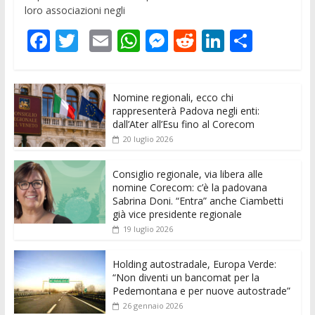
loro associazioni negli
F
T
E
W
M
R
Li
C
ac
w
m
h
e
e
n
o
e
itt
ai
at
ss
d
k
n
Nomine regionali, ecco chi
b
er
l
s
e
di
e
di
rappresenterà Padova negli enti:
o
A
n
t
dI
vi
dall’Ater all’Esu fino al Corecom
20 luglio 2026
o
p
g
n
di
k
p
er
Consiglio regionale, via libera alle
nomine Corecom: c’è la padovana
Sabrina Doni. “Entra” anche Ciambetti
già vice presidente regionale
19 luglio 2026
Holding autostradale, Europa Verde:
“Non diventi un bancomat per la
Pedemontana e per nuove autostrade”
26 gennaio 2026