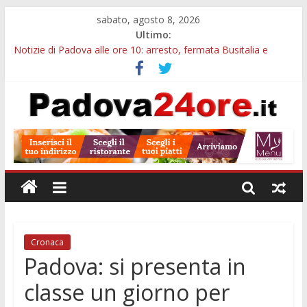
sabato, agosto 8, 2026
Ultimo:
Notizie di Padova alle ore 10: arresto, fermata Busitalia e
tregua dal caldo
Notizie di Padova alle ore 23: maltrattamenti, arresto a
Limena e progetto Cool Shop
Bando sicurezza urbana Veneto: 650mila euro per Comuni e
Polizie locali
Sicurezza esodo estivo Padova: più controlli su strade, stazioni
e treni
Bonus trasporto pubblico Veneto: 200 euro per l’abbonamento
annuale
Cronaca
Padova: si presenta in
classe un giorno per