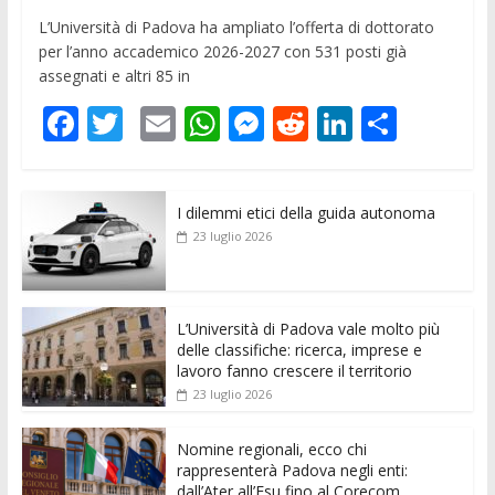
L’Università di Padova ha ampliato l’offerta di dottorato
per l’anno accademico 2026-2027 con 531 posti già
assegnati e altri 85 in
F
T
E
W
M
R
Li
C
ac
w
m
h
e
e
n
o
e
itt
ai
at
ss
d
k
n
I dilemmi etici della guida autonoma
b
er
l
s
e
di
e
di
23 luglio 2026
o
A
n
t
dI
vi
o
p
g
n
di
k
p
er
L’Università di Padova vale molto più
delle classifiche: ricerca, imprese e
lavoro fanno crescere il territorio
23 luglio 2026
Nomine regionali, ecco chi
rappresenterà Padova negli enti:
dall’Ater all’Esu fino al Corecom