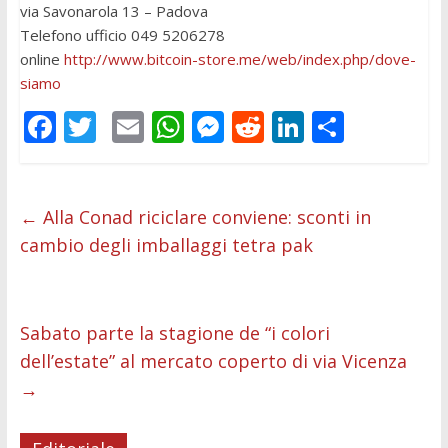
via Savonarola 13 – Padova
Telefono ufficio 049 5206278
online
http://www.bitcoin-store.me/
web/index.php/dove-
siamo
F
T
E
W
M
R
Li
C
ac
w
m
h
e
e
n
o
e
itt
ai
at
ss
d
k
n
b
er
l
s
e
di
e
di
←
Alla Conad riciclare conviene: sconti in
cambio degli imballaggi tetra pak
o
A
n
t
dI
vi
o
p
g
n
di
k
p
er
Sabato parte la stagione de “i colori
dell’estate” al mercato coperto di via Vicenza
→