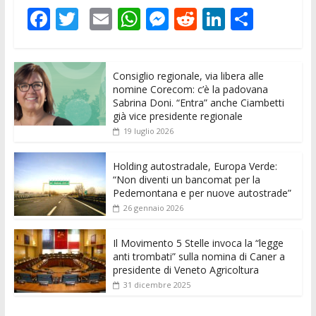
F
T
E
W
M
R
Li
C
ac
w
m
h
e
e
n
o
e
itt
ai
at
ss
d
k
n
Consiglio regionale, via libera alle
b
er
l
s
e
di
e
di
nomine Corecom: c’è la padovana
o
A
n
t
dI
vi
Sabrina Doni. “Entra” anche Ciambetti
già vice presidente regionale
o
p
g
n
di
19 luglio 2026
k
p
er
Holding autostradale, Europa Verde:
“Non diventi un bancomat per la
Pedemontana e per nuove autostrade”
26 gennaio 2026
Il Movimento 5 Stelle invoca la “legge
anti trombati” sulla nomina di Caner a
presidente di Veneto Agricoltura
31 dicembre 2025