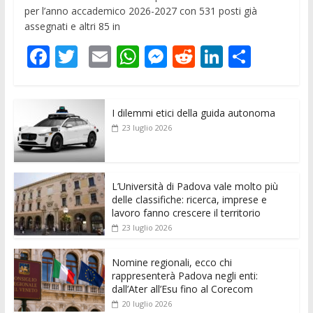
per l’anno accademico 2026-2027 con 531 posti già
assegnati e altri 85 in
F
T
E
W
M
R
Li
C
ac
w
m
h
e
e
n
o
e
itt
ai
at
ss
d
k
n
I dilemmi etici della guida autonoma
b
er
l
s
e
di
e
di
23 luglio 2026
o
A
n
t
dI
vi
o
p
g
n
di
k
p
er
L’Università di Padova vale molto più
delle classifiche: ricerca, imprese e
lavoro fanno crescere il territorio
23 luglio 2026
Nomine regionali, ecco chi
rappresenterà Padova negli enti:
dall’Ater all’Esu fino al Corecom
20 luglio 2026