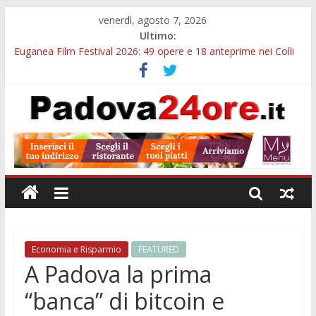
venerdì, agosto 7, 2026
Ultimo:
Euganea Film Festival 2026: 49 opere e 18 anteprime nei Colli
Euganei
Slow Looking agli Eremitani: un’ora per osservare davvero
un’opera
Notizie di Padova alle ore 21: lavoratore morto, credito sul
gasolio e IA nei Comuni
Orto Botanico Padova: visite ed escursioni fino a settembre
Concorso Università di Padova: 5 funzionari, domande entro il
7 agosto
Economia e Risparmio
FEATURED
A Padova la prima
“banca” di bitcoin e