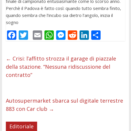
finale di campionato entusiasmante come lo scorso anno.
Perchè il Padova è fatto così: quando tutto sembra finito,
quando sembra che l’incubo sia dietro l’angolo, inizia il
sogno
F
T
E
W
M
R
Li
C
ac
w
m
h
e
e
n
o
e
itt
ai
at
ss
d
k
n
←
Crisi: l’affitto strozza il garage di piazzale
b
er
l
s
e
di
e
di
della stazione. “Nessuna ridiscussione del
o
A
n
t
dI
vi
contratto”
o
p
g
n
di
k
p
er
Autosupermarket sbarca sul digitale terrestre
883 con Car club
→
Editoriale