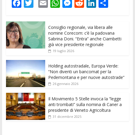
F
T
E
W
M
R
Li
C
ac
w
m
h
e
e
n
o
e
itt
ai
at
ss
d
k
n
Consiglio regionale, via libera alle
b
er
l
s
e
di
e
di
nomine Corecom: c’è la padovana
o
A
n
t
dI
vi
Sabrina Doni. “Entra” anche Ciambetti
già vice presidente regionale
o
p
g
n
di
19 luglio 2026
k
p
er
Holding autostradale, Europa Verde:
“Non diventi un bancomat per la
Pedemontana e per nuove autostrade”
26 gennaio 2026
Il Movimento 5 Stelle invoca la “legge
anti trombati” sulla nomina di Caner a
presidente di Veneto Agricoltura
31 dicembre 2025