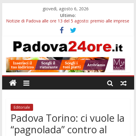
giovedì, agosto 6, 2026
Ultimo:
Notizie di Padova alle ore 13 del 5 agosto: premio alle imprese
green e stretta sull’acqua
Notizie di Padova alle ore 21: SIT torna all’utile, crescono le
auto nuove e concorsi comunali
Transizione 4.0, più tempo alle imprese del Padovano:
prorogate le comunicazioni sugli investimenti
Quando le dimissioni non fanno perdere la NASpI: le tutele
previste nei casi di violenza di genere
Malattie neurodegenerative, uno studio dell’Università di
Padova parte dall’infiammazione intestinale
Editoriale
Padova Torino: ci vuole la
“pagnolada” contro al