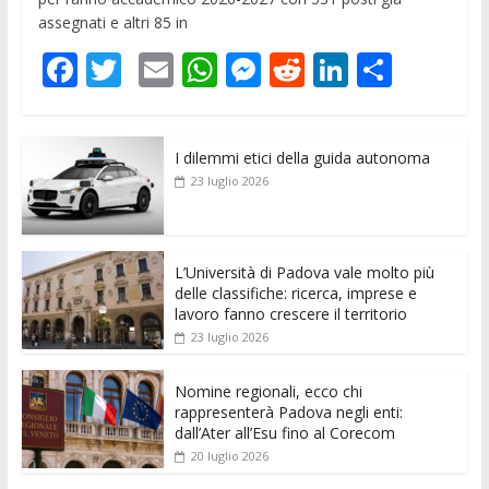
assegnati e altri 85 in
F
T
E
W
M
R
Li
C
ac
w
m
h
e
e
n
o
e
itt
ai
at
ss
d
k
n
I dilemmi etici della guida autonoma
b
er
l
s
e
di
e
di
23 luglio 2026
o
A
n
t
dI
vi
o
p
g
n
di
k
p
er
L’Università di Padova vale molto più
delle classifiche: ricerca, imprese e
lavoro fanno crescere il territorio
23 luglio 2026
Nomine regionali, ecco chi
rappresenterà Padova negli enti:
dall’Ater all’Esu fino al Corecom
20 luglio 2026