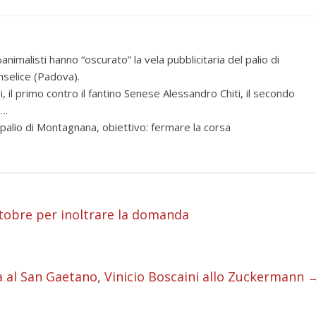
animalisti hanno “oscurato” la vela pubblicitaria del palio di
nselice (Padova).
ni, il primo contro il fantino Senese Alessandro Chiti, il secondo
….
l palio di Montagnana, obiettivo: fermare la corsa
ttobre per inoltrare la domanda
i
i
i
a al San Gaetano, Vinicio Boscaini allo Zuckermann