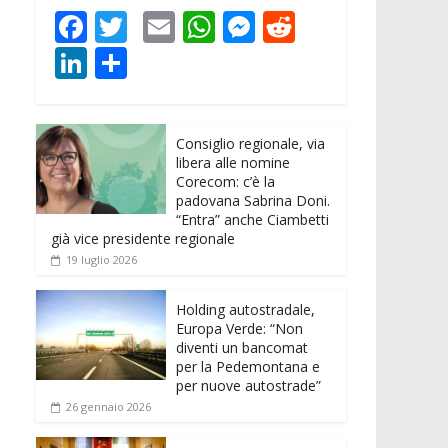
F
T
E
W
M
R
ac
w
m
h
e
e
Li
C
e
itt
ai
at
ss
d
n
o
b
er
l
s
e
di
k
n
o
A
n
t
Consiglio regionale, via
e
di
libera alle nomine
o
p
g
dI
vi
Corecom: c’è la
padovana Sabrina Doni.
k
p
er
n
di
“Entra” anche Ciambetti
già vice presidente regionale
19 luglio 2026
Holding autostradale,
Europa Verde: “Non
diventi un bancomat
per la Pedemontana e
per nuove autostrade”
26 gennaio 2026