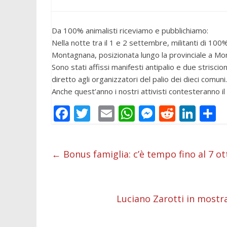
Da 100% animalisti riceviamo e pubblichiamo:
Nella notte tra il 1 e 2 settembre, militanti di 100%
Montagnana, posizionata lungo la provinciale a Mo
Sono stati affissi manifesti antipalio e due striscio
diretto agli organizzatori del palio dei dieci comuni
Anche quest’anno i nostri attivisti contesteranno i
F
T
E
W
M
R
Li
C
ac
w
m
h
e
e
n
o
e
itt
ai
at
ss
d
k
n
←
Bonus famiglia: c’è tempo fino al 7 o
b
er
l
s
e
di
e
d
o
A
n
t
dI
v
o
p
g
n
d
Luciano Zarotti in mostr
k
p
er