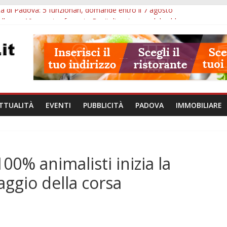
à di Padova: 5 funzionari, domande entro il 7 agosto
lle ore 10: arresto, fermata Busitalia e tregua dal caldo
Eremitani: un’ora per osservare davvero un’opera
lle ore 21: lavoratore morto, credito sul gasolio e IA nei Comuni
va: visite ed escursioni fino a settembre
TTUALITÀ
EVENTI
PUBBLICITÀ
PADOVA
IMMOBILIARE
00% animalisti inizia la
taggio della corsa