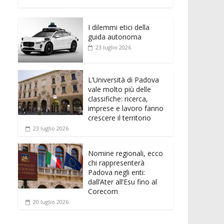
e
itt
ai
at
ss
d
n
o
b
er
l
s
e
di
k
n
o
A
n
t
I dilemmi etici della
e
di
guida autonoma
o
p
g
dI
vi
23 luglio 2026
k
p
er
n
di
L’Università di Padova
vale molto più delle
classifiche: ricerca,
imprese e lavoro fanno
crescere il territorio
23 luglio 2026
Nomine regionali, ecco
chi rappresenterà
Padova negli enti:
dall’Ater all’Esu fino al
Corecom
20 luglio 2026