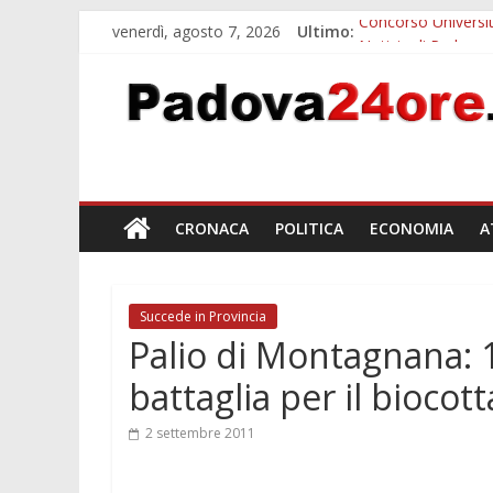
venerdì, agosto 7, 2026
Ultimo:
Concorso Universit
Notizie di Padova a
Slow Looking agli 
Notizie di Padova a
Orto Botanico Pado
CRONACA
POLITICA
ECONOMIA
A
Succede in Provincia
Palio di Montagnana: 1
battaglia per il biocot
2 settembre 2011