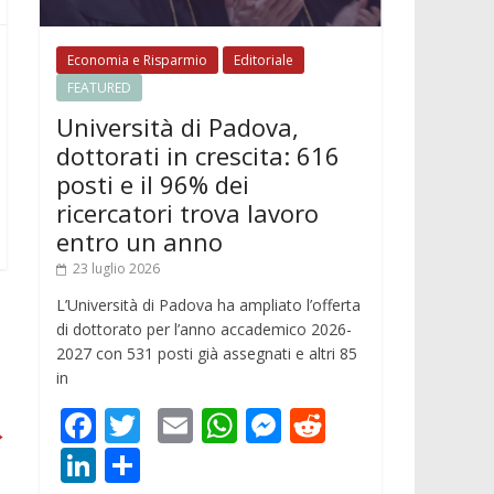
Economia e Risparmio
Editoriale
FEATURED
Università di Padova,
dottorati in crescita: 616
posti e il 96% dei
ricercatori trova lavoro
entro un anno
23 luglio 2026
L’Università di Padova ha ampliato l’offerta
di dottorato per l’anno accademico 2026-
2027 con 531 posti già assegnati e altri 85
in
F
T
E
W
M
R
→
ac
w
m
h
e
e
Li
C