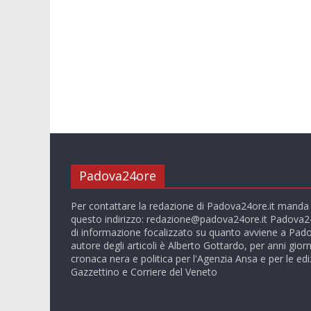
Padova24ore
Per contattare la redazione di Padova24ore.it manda
questo indirizzo:
redazione@padova24ore.it
Padova24
di informazione focalizzato su quanto avviene a Pado
autore degli articoli è Alberto Gottardo, per anni giorn
cronaca nera e politica per l'Agenzia Ansa e per le ediz
Gazzettino e Corriere del Veneto