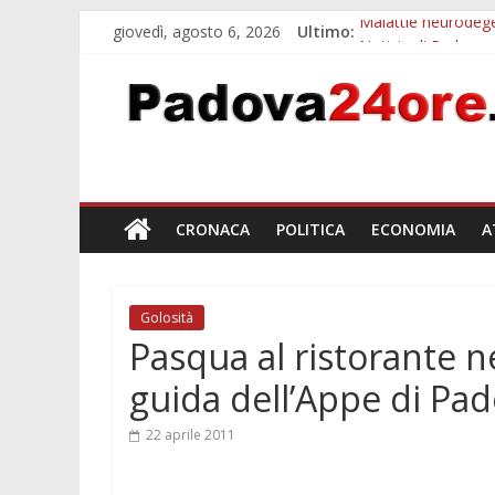
giovedì, agosto 6, 2026
Ultimo:
Malattie neurodegen
Notizie di Padova 
Notizie di Padova a
Transizione 4.0, p
Quando le dimission
CRONACA
POLITICA
ECONOMIA
A
Golosità
Pasqua al ristorante ne
guida dell’Appe di Pa
22 aprile 2011