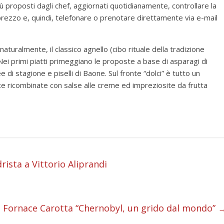
 proposti dagli chef, aggiornati quotidianamente, controllare la
il prezzo e, quindi, telefonare o prenotare direttamente via e-mail
naturalmente, il classico agnello (cibo rituale della tradizione
. Nei primi piatti primeggiano le proposte a base di asparagi di
 stagione e piselli di Baone. Sul fronte “dolci” è tutto un
te ricombinate con salse alle creme ed impreziosite da frutta
i
rista a Vittorio Aliprandi
i
i
a Fornace Carotta “Chernobyl, un grido dal mondo”