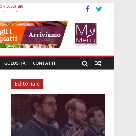
e intestinale
ti esteri
nali
investimenti
i genere
GOLOSITÀ
CONTATTI
Editoriale