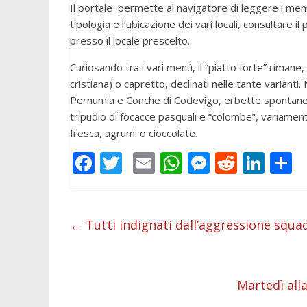
Il portale permette al navigatore di leggere i menù
tipologia e l’ubicazione dei vari locali, consultare 
presso il locale prescelto.
Curiosando tra i vari menù, il “piatto forte” rimane, 
cristiana) o capretto, declinati nelle tante varianti
Pernumia e Conche di Codevigo, erbette spontanee di
tripudio di focacce pasquali e “colombe”, variamen
fresca, agrumi o cioccolate.
F
T
E
W
M
R
Li
C
ac
w
m
h
e
e
n
o
e
itt
ai
at
ss
d
k
n
b
er
l
s
e
di
e
d
←
Tutti indignati dall’aggressione squad
o
A
n
t
dI
v
o
p
g
n
d
Martedì all
k
p
er