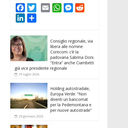
F
T
E
W
M
R
ac
w
m
h
e
e
Li
C
e
itt
ai
at
ss
d
n
o
b
er
l
s
e
di
k
n
o
A
n
t
Consiglio regionale, via
e
di
libera alle nomine
o
p
g
dI
vi
Corecom: c’è la
padovana Sabrina Doni.
k
p
er
n
di
“Entra” anche Ciambetti
già vice presidente regionale
19 luglio 2026
Holding autostradale,
Europa Verde: “Non
diventi un bancomat
per la Pedemontana e
per nuove autostrade”
26 gennaio 2026