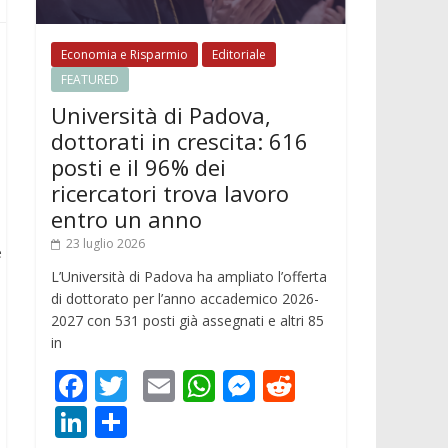
Economia e Risparmio
Editoriale
FEATURED
Università di Padova,
dottorati in crescita: 616
posti e il 96% dei
ricercatori trova lavoro
entro un anno
23 luglio 2026
e
L’Università di Padova ha ampliato l’offerta
di dottorato per l’anno accademico 2026-
2027 con 531 posti già assegnati e altri 85
in
F
T
E
W
M
R
ac
w
m
h
e
e
Li
C