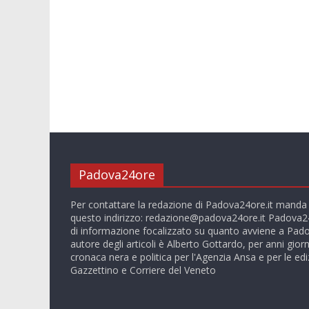
Padova24ore
Per contattare la redazione di Padova24ore.it manda
questo indirizzo:
redazione@padova24ore.it
Padova24
di informazione focalizzato su quanto avviene a Pado
autore degli articoli è Alberto Gottardo, per anni giorn
cronaca nera e politica per l'Agenzia Ansa e per le ediz
Gazzettino e Corriere del Veneto