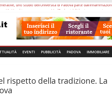
erative, uno studio dell’Università di Padova parte dall’infiammazion
ore 10: Hiroshima, nuovo corso MedTech, viabilità e imprese sui merca
lle ore 21: SIT torna all’utile, crescono le auto nuove e concorsi comu
iù tempo alle imprese del Padovano: prorogate le comunicazioni sugli 
i non fanno perdere la NASpI: le tutele previste nei casi di violenza d
TTUALITÀ
EVENTI
PUBBLICITÀ
PADOVA
IMMOBILIARE
l rispetto della tradizione. La
dova