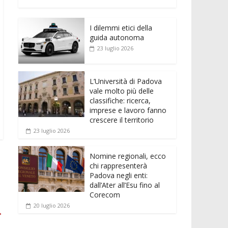
e
itt
ai
at
ss
d
n
o
b
er
l
s
e
di
k
n
o
A
n
t
I dilemmi etici della
e
di
guida autonoma
o
p
g
dI
vi
23 luglio 2026
k
p
er
n
di
L’Università di Padova
vale molto più delle
classifiche: ricerca,
imprese e lavoro fanno
crescere il territorio
23 luglio 2026
Nomine regionali, ecco
chi rappresenterà
Padova negli enti:
dall’Ater all’Esu fino al
Corecom
20 luglio 2026
→