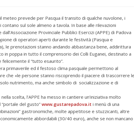
il meteo prevede per Pasqua il transito di qualche nuvolone, i
i contano sul sole almeno a tavola. In base alle rilevazioni
e dall’Associazione Provinciale Pubblici Esercizi (APPE) di Padova
pione di operatori aperti durante le festività (Pasqua e
), le prenotazioni stanno andando abbastanza bene, addirittura
to in poppa in tutto il comprensorio dei Colli Euganei, destinato a
 felicemente il “tutto esaurito”.
ra primaverile ed il festoso clima pasquale permettono al
are che «le persone stanno riscoprendo il piacere di trascorrere l
 solo nutrimento, ma anche simbolo di socializzazione e di
li nella scelta, l’APPE ha messo in cantiere un’iniziativa molto
l “portale del gusto”
www.gustarepadova.it
i menù di una
ombinazioni” gastronomiche, molte appetitose e stuzzicanti, altre
 economicamente abbordabili (30/40 euro), anche se non mancano