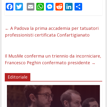
F
T
E
W
M
R
Li
C
ac
w
m
h
e
e
n
o
e
itt
ai
at
ss
d
k
n
b
er
l
s
e
di
e
di
←
A Padova la prima accademia per tatuatori
professionisti certificata Confartigianato
o
A
n
t
dI
vi
o
p
g
n
di
k
p
er
Il MusMe conferma un triennio da incorniciare,
Francesco Peghin confermato presidente
→
Editoriale