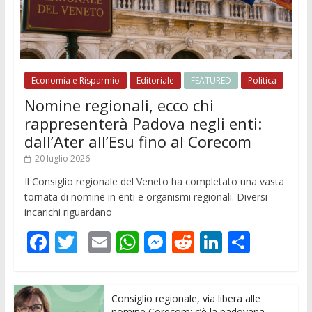
Economia e Risparmio
Editoriale
FEATURED
Politica
Nomine regionali, ecco chi
rappresenterà Padova negli enti:
dall’Ater all’Esu fino al Corecom
20 luglio 2026
Il Consiglio regionale del Veneto ha completato una vasta
tornata di nomine in enti e organismi regionali. Diversi
incarichi riguardano
F
T
E
W
M
R
Li
C
ac
w
m
h
e
e
n
o
e
itt
ai
at
ss
d
k
n
Consiglio regionale, via libera alle
b
er
l
s
e
di
e
di
nomine Corecom: c’è la padovana