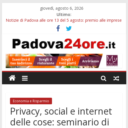
giovedì, agosto 6, 2026
Ultimo:
Notizie di Padova alle ore 13 del 5 agosto: premio alle imprese
green e stretta sull’acqua
Notizie di Padova alle ore 21: SIT torna all’utile, crescono le
auto nuove e concorsi comunali
Transizione 4.0, più tempo alle imprese del Padovano:
prorogate le comunicazioni sugli investimenti
Quando le dimissioni non fanno perdere la NASpI: le tutele
previste nei casi di violenza di genere
Malattie neurodegenerative, uno studio dell’Università di
Padova parte dall’infiammazione intestinale
Economia e Risparmio
Privacy, social e internet
delle cose: seminario di