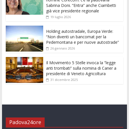
o
A
n
t
dI
vi
Sabrina Doni. “Entra” anche Ciambetti
già vice presidente regionale
o
p
g
n
di
19 luglio 2026
k
p
er
Holding autostradale, Europa Verde:
“Non diventi un bancomat per la
Pedemontana e per nuove autostrade”
26 gennaio 2026
Il Movimento 5 Stelle invoca la “legge
anti trombati” sulla nomina di Caner a
presidente di Veneto Agricoltura
31 dicembre 2025
Padova24ore