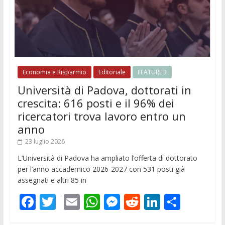
Economia e Risparmio
Editoriale
FEATURED
Università di Padova, dottorati in
crescita: 616 posti e il 96% dei
ricercatori trova lavoro entro un
anno
23 luglio 2026
L’Università di Padova ha ampliato l’offerta di dottorato
per l’anno accademico 2026-2027 con 531 posti già
assegnati e altri 85 in
F
T
E
W
M
R
Li
C
ac
w
m
h
e
e
n
o