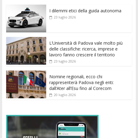
e
itt
ai
at
ss
d
k
n
I dilemmi etici della guida autonoma
b
er
l
s
e
di
e
di
23 luglio 2026
o
A
n
t
dI
vi
o
p
g
n
di
k
p
er
L’Università di Padova vale molto più
delle classifiche: ricerca, imprese e
lavoro fanno crescere il territorio
23 luglio 2026
Nomine regionali, ecco chi
rappresenterà Padova negli enti:
dall’Ater all’Esu fino al Corecom
20 luglio 2026